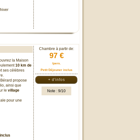
hiver
Chambre à partir de:
97 €
couvrez la Maison
/pers.
seulement
10 km de
t ses célèbres
Petit Déjeuner inclus
re.
+ d'infos
n Bérard propose
o, ainsi que
ur le
village
Note : 9/10
éale pour une
inclus