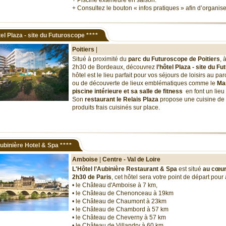
+ Piscine extérieure en saison.
+ Consultez le bouton « infos pratiques » afin d’organis
el Plaza - site du Futuroscope
****
Poitiers
|
Situé à proximité du
parc du Futuroscope de Poitiers
, 
2h30 de Bordeaux, découvrez
l’hôtel Plaza - site du F
hôtel est le lieu parfait pour vos séjours de loisirs au p
ou de découverte de lieux emblématiques comme le
Mar
piscine intérieure et sa salle de fitness
en font un lieu
Son
restaurant le Relais Plaza
propose une cuisine de
produits frais cuisinés sur place.
ubinière Hotel & Spa
****
Amboise
|
Centre - Val de Loire
L'Hôtel l’Aubinière Restaurant & Spa
est situé
au cœur
2h30 de Paris
, cet hôtel sera votre point de départ pour al
• le Château d'Amboise à 7 km,
• le Château de Chenonceau à 19km
• le Château de Chaumont à 23km
• le Château de Chambord à 57 km
• le Château de Cheverny à 57 km
• le Château de Villandry à 60 km