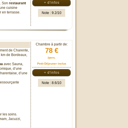
+ d'infos
e. Son
restaurant
 une cuisine
 en terrasse.
Note : 9.2/10
Chambre à partir de:
78 €
ement de Charente,
8 km de Bordeaux,
/pers.
pa
avec Sauna,
Petit Déjeuner inclus
omique, d’une
+ d'infos
harentaise, d’une
 ressourçante
Note : 8.6/10
r les soins.
mam, Jacuzzi,