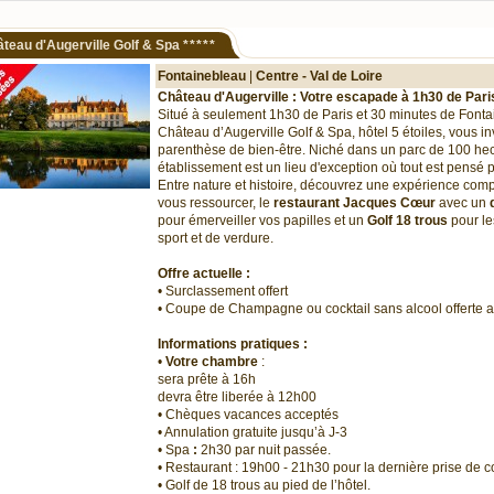
teau d'Augerville Golf & Spa
*****
Fontainebleau
|
Centre - Val de Loire
Château d'Augerville : Votre escapade à 1h30 de Pari
Situé à seulement 1h30 de Paris et 30 minutes de Fonta
Château d’Augerville Golf & Spa, hôtel 5 étoiles, vous in
parenthèse de bien-être. Niché dans un parc de 100 hec
établissement est un lieu d'exception où tout est pensé p
Entre nature et histoire, découvrez une expérience comp
vous ressourcer, le
restaurant Jacques Cœur
avec un
pour émerveiller vos papilles et un
Golf 18 trous
pour le
sport et de verdure.
Offre actuelle :
• Surclassement offert
• Coupe de Champagne ou cocktail sans alcool offerte a
Informations pratiques :
•
Votre chambre
:
sera prête à 16h
devra être liberée à 12h00
• Chèques vacances acceptés
• Annulation gratuite jusqu’à J-3
• Spa
:
2h30 par nuit passée.
• Restaurant : 19h00 - 21h30 pour la dernière prise de
• Golf de 18 trous au pied de l’hôtel.