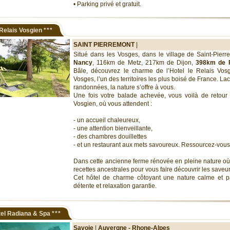
• Parking privé et gratuit.
Relais Vosgien
***
SAINT PIERREMONT
|
Situé dans les Vosges, dans le village de Saint-Pier
Nancy
, 116km de Metz, 217km de Dijon,
398km de P
Bâle, découvrez le charme de l’Hotel le Relais Vos
Vosges, l’un des territoires les plus boisé de France. Lacs
randonnées, la nature s’offre à vous.
Une fois votre balade achevée, vous voilà de retour à
Vosgien, où vous attendent :
- un accueil chaleureux,
- une attention bienveillante,
- des chambres douillettes
- et un restaurant aux mets savoureux. Ressourcez-vous
Dans cette ancienne ferme rénovée en pleine nature où
recettes ancestrales pour vous faire découvrir les saveur
Cet hôtel de charme côtoyant une nature calme et pai
détente et relaxation garantie.
el Radiana & Spa
***
Savoie
|
Auvergne - Rhone-Alpes