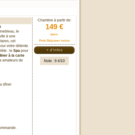
Chambre à partir de:
149 €
s
inebleau, le
/pers.
vite à une
tares, cet
Petit Déjeuner inclus
our votre détente.
+ d'infos
lète : le
Spa
pour
diner à la carte
s amateurs de
Note : 9.4/10
u dîner
 commande.