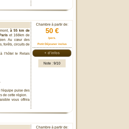
Chambre à partir de:
50 €
remont,
à 55 km de
aris
et 168km de
/pers.
gien. Au cœur des
, forêts, circuits de
Petit Déjeuner inclus
+ d'infos
 l’hôtel le Relais
Note : 9/10
.
 l'équipe puise des
s de cette région.
sible vous offrira
Chambre à partir de: