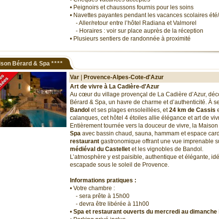
• Peignoirs et chaussons fournis pour les soins
• Navettes payantes pendant les vacances scolaires été/
- Aller/retour entre l’hôtel Radiana et Valmorel
- Horaires : voir sur place auprès de la réception
• Plusieurs sentiers de randonnée à proximité
ison Bérard & Spa
****
Var
|
Provence-Alpes-Cote-d'Azur
Art de vivre à La Cadière-d’Azur
Au cœur du village provençal de La Cadière d’Azur, dé
Bérard & Spa, un havre de charme et d’authenticité. À 
Bandol
et ses plages ensoleillées, et
24 km de Cassis
e
calanques, cet hôtel 4 étoiles allie élégance et art de viv
Entièrement tournée vers la douceur de vivre, la Maiso
Spa
avec bassin chaud, sauna, hammam et espace cardi
restaurant
gastronomique offrant une vue imprenable s
médiéval du Castellet
et les vignobles de Bandol.
L’atmosphère y est paisible, authentique et élégante, id
escapade sous le soleil de Provence.
Informations pratiques :
• Votre chambre :
- sera prête à 15h00
- devra être libérée à 11h00
•
Spa et restaurant ouverts du mercredi au dimanche 