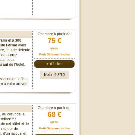
Chambre à partir de:
75 €
aris
et à
300
eille Ferme
vous
/pers.
tre
, lieu de détente
ous pourrez
Petit Déjeuner inclus
alant des
+ d'infos
urant
de l’hôtel.
Note : 6.8/10
ssons sont offerts
e à votre arrivée.
Chambre à partir de:
68 €
s
, au cœur de la
stellas
****.
/pers.
de cet hôtel et de
n séjour de
Petit Déjeuner inclus
 d'un jaccuzi et