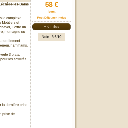
58 €
 Léchère-les-Bains
/pers.
ns le complexe
Petit Déjeuner inclus
e Moûtiers et
+ d'infos
evel, il offre un
tre, montagne ou
Note : 8.6/10
naturellement
extérieur, hammams,
erte 3 plats.
pour les activités
 la dernière prise
e prise de