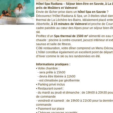
Hôtel Spa Radiana – Séjour bien-être en Savoie, à La
près de Moûtiers et Valmorel
Envie de lâcher prise dans un
hôtel Spa en Savoie
?
Découvrez l’Hôtel Radiana & Spa, un 3 étoiles situé da
thermal de La Léchère-les-Bains. Idéalement placé entr
Albertville,
à 15 minutes de Valmorel
et proche de Courch
cadre paisible au cœur des Alpes pour un séjour bien-ê
ski.
Profitez d’un
Spa thermal de 1500 m²
alimenté en eau 
chaude : piscine à contre-courant, jacuzzi intérieur et 
saunas et salle de fitness.
Côté restauration, votre dîner comprend un Menu Découv
L’hôtel constitue également un excellent point de départ 
d’hiver comme le ski ou les randonnées en été.
Informations pratiques :
• Votre chambre :
- sera prête à 15h00
- devra être libérée à 11h00
- est climatisée par géothermie
• Parking privé inclus
• Restaurant ouvert :
- du mardi au jeudi et dimanche : de 19h00 à 20h30 pour
de commande
- vendredi et samedi : de 19h00 à 21h30 pour la dernièr
commande
• Paiement sur place
• Chèques vacances acceptés