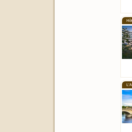
Hôt
L'A