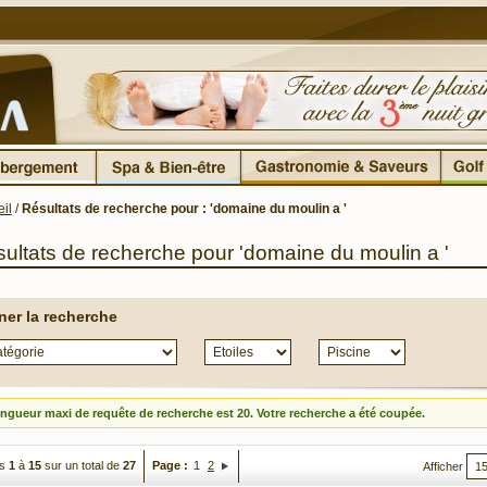
il
/
Résultats de recherche pour : 'domaine du moulin a '
ultats de recherche pour 'domaine du moulin a '
iner la recherche
ongueur maxi de requête de recherche est 20. Votre recherche a été coupée.
es
1
à
15
sur un total de
27
Page :
1
2
Afficher