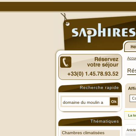
Accue
Rés
Recherche rapide
Aff
La l
Thématiques
Articl
Chambres climatisées