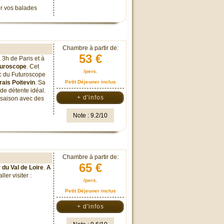
er vos balades
Chambre à partir de:
53 €
à 3h de Paris et à
uturoscope
. Cet
/pers.
arc du Futuroscope
ais Poitevin
. Sa
Petit Déjeuner inclus
 de détente idéal.
+ d'infos
 saison avec des
Note : 9.2/10
Chambre à partir de:
65 €
 du Val de Loire
.
A
ler visiter :
/pers.
Petit Déjeuner inclus
+ d'infos