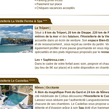
• Parking privé inclus
• Paiement sur place
• Chèques vacances acceptés
tellerie La Vieille Ferme & Spa
***
Le Tréport
|
Situé à
8 km du
Tréport, 20 km de
Dieppe
,
220 km de P
mètres de la
mer
et des
falaises
,
l’Hostellerie de la Vi
accueille dans un écrin de verdure. Son
espace Bien-E
et de ressourcement
, vous reçoit au centre du jardin. V
également profiter d’une pause gourmande en vous rég
spécialités et des plats régionaux proposés par le
resta
Les + Saphiresa.com :
Dans le cadre de votre forfait avec soin, peignoir et chau
(au lieu de 8€ sur place) et à votre disposition en chambr
tellerie Le Castellas
****
Nîmes
|
Occitanie
A 8km du magnifique Pont du Gard et 24 km de Nîme
cité médiévale de Collias découvrez
l’Hostellerie le Ca
Laissez-vous séduire par l’authenticité Languedocienne 
chacune de ses chambres. Le Castellas vous propose u
détente et d’évasion grâce à son
Spa
doté d'un hammam,