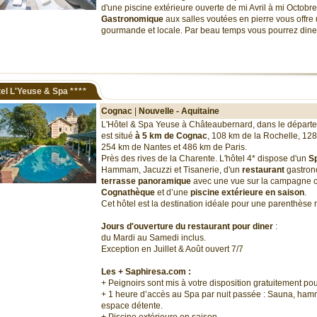
d'une piscine extérieure ouverte de mi Avril à mi Octobr
Gastronomique
aux salles voutées en pierre vous offre
gourmande et locale. Par beau temps vous pourrez diner
el L'Yeuse & Spa
****
Cognac
|
Nouvelle - Aquitaine
L'Hôtel & Spa Yeuse à Châteaubernard, dans le départ
est situé
à 5 km de Cognac
, 108 km de la Rochelle, 12
254 km de Nantes et 486 km de Paris.
Près des rives de la Charente. L'hôtel 4* dispose d'un
S
Hammam, Jacuzzi et Tisanerie, d'un
restaurant
gastron
terrasse panoramique
avec une vue sur la campagne c
Cognathèque
et d’une
piscine extérieure en saison
.
Cet hôtel est la destination idéale pour une parenthèse
Jours d'ouverture du restaurant pour diner
:
du Mardi au Samedi inclus.
Exception en Juillet & Août ouvert 7/7
Les + Saphiresa.com :
+ Peignoirs sont mis à votre disposition gratuitement pou
+ 1 heure d’accès au Spa par nuit passée : Sauna, ham
espace détente.