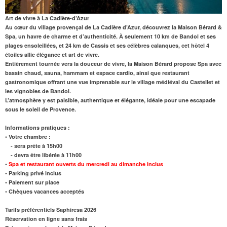
Art de vivre à La Cadière-d’Azur
Au cœur du village provençal de La Cadière d’Azur, découvrez la Maison Bérard &
Spa, un havre de charme et d’authenticité. À seulement
10 km de Bandol
et ses
plages ensoleillées, et
24 km de Cassis
et ses célèbres calanques, cet hôtel 4
étoiles allie élégance et art de vivre.
Entièrement tournée vers la douceur de vivre, la Maison Bérard propose
Spa
avec
bassin chaud, sauna, hammam et espace cardio, ainsi que
restaurant
gastronomique offrant une vue imprenable sur le
village médiéval du Castellet
et
les vignobles de Bandol.
L’atmosphère y est paisible, authentique et élégante, idéale pour une escapade
sous le soleil de Provence.
Informations pratiques :
• Votre chambre :
- sera prête à 15h00
- devra être libérée à 11h00
•
Spa et restaurant ouverts du mercredi au dimanche inclus
• Parking privé inclus
• Paiement sur place
• Chèques vacances acceptés
Tarifs préférentiels Saphiresa 2026
Réservation en ligne sans frais