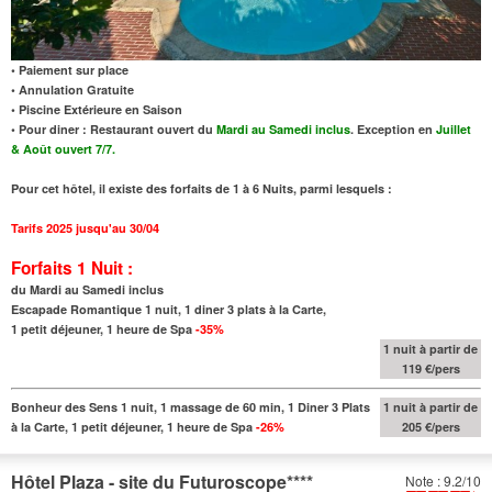
• Paiement sur place
• Annulation Gratuite
• Piscine Extérieure en Saison
• Pour diner : Restaurant ouvert du
Mardi au Samedi inclus
. Exception en
Juillet
& Août ouvert 7/7.
Pour cet hôtel, il existe des forfaits de 1 à 6 Nuits, parmi lesquels :
Tarifs 2025 jusqu'au 30/04
Forfaits 1 Nuit :
du Mardi au Samedi inclus
Escapade Romantique 1 nuit, 1 diner 3 plats à la Carte,
1 petit déjeuner, 1 heure de Spa
-35%
1 nuit à partir de
119 €/pers
Bonheur des Sens 1 nuit, 1 massage de 60 min, 1 Diner 3 Plats
1 nuit à partir de
à la Carte, 1 petit déjeuner, 1 heure de Spa
-26%
205 €/pers
Hôtel Plaza - site du Futuroscope
****
Note : 9.2/10