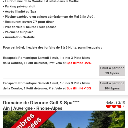
• Le Domaine de la Courbe est situé dans la Sarthe
• Parking privé gratuit
• Accès illimité au Spa
• Piscine extérieure en saison généralement de Mai à fin Août
• Restaurant ouvert 7/7 pour diner
• Prêt de vélo 2 heures / nuit passée
• Paiement sur place
• Annulation Gratuite
Pour cet hôtel, il existe des forfaits de 1 à 6 Nuits, parmi lesquels :
Escapade Romantique Samedi 1 nuit, 1 diner 3 Plats Menu
de la Courbe, 1 Petit déjeuner, Prêt Velo et
Spa illimité
-22%
1 nuit à partir de
93 €/pers
Escapade Romantique Samedi 1 nuit, 1 diner 3 Plats Menu
1 nuit à partir de
de la Courbe, 1 Petit déjeuner, Prêt Velo et
Spa illimité
-13%
104 €/pers
Domaine de Divonne Golf & Spa
****
Note : 8.2/10
Ain | Auvergne - Rhone-Alpes