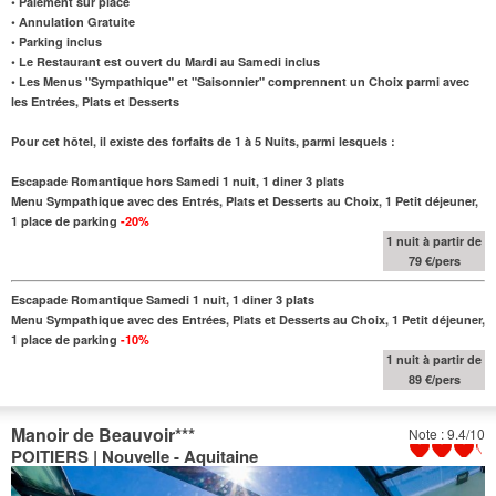
• Paiement sur place
• Annulation Gratuite
• Parking inclus
• Le Restaurant est ouvert du Mardi au Samedi inclus
• Les Menus "Sympathique" et "Saisonnier" comprennent
un Choix
parmi avec
les Entrées, Plats et Desserts
Pour cet hôtel, il existe des forfaits de 1 à 5 Nuits, parmi lesquels :
Escapade Romantique hors Samedi 1 nuit, 1 diner 3 plats
Menu Sympathique avec des Entrés, Plats et Desserts au
Choix
, 1 Petit déjeuner,
1 place de parking
-20%
1 nuit à partir de
79 €/pers
Escapade Romantique Samedi 1 nuit, 1 diner 3 plats
Menu Sympathique avec des Entrées, Plats et Desserts au
Choix
, 1 Petit déjeuner,
1 place de parking
-10%
1 nuit à partir de
89 €/pers
Manoir de Beauvoir
***
Note : 9.4/10
POITIERS | Nouvelle - Aquitaine