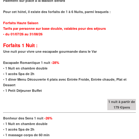
Paiement sur place à la Maison Bérard
Pour cet hôtel, il existe des forfaits de 1 à 6 Nuits, parmi lesquels :
Forfaits Haute Saison
Tarifs par personne sur base double, valables pour des séjours
•
du 01/07/26 au 31/08/26
Forfaits 1 Nuit :
Une nuit pour vivre une escapade gourmande dans le Var
Escapade Romantique 1 nuit
-28%
•
1 Nuit en chambre double
• 1 accès Spa de 2h
•
1 diner Menu Découverte 4 plats avec Entrée Froide, Entrée chaude, Plat et
Dessert
•
1 Petit Déjeuner Buffet
1 nuit à partir de
179 €/pers
Bonheur des Sens 1 nuit
-26%
•
1 Nuit en chambre double
• 1 accès Spa de 2h
• 1 massage corps de 60 min