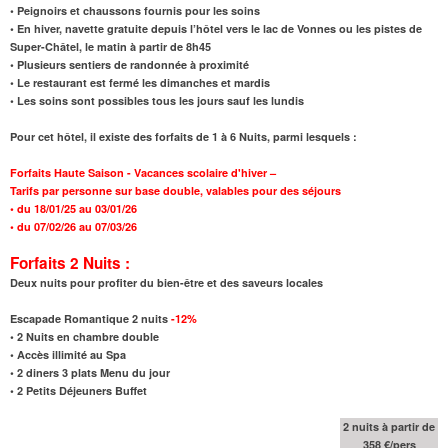
• Peignoirs et chaussons fournis pour les soins
• En hiver, navette gratuite depuis l’hôtel vers le lac de Vonnes ou les pistes de
Super-Châtel, le matin à partir de 8h45
• Plusieurs sentiers de randonnée à proximité
• Le restaurant est fermé les dimanches et mardis
• Les soins sont possibles tous les jours sauf les lundis
Pour cet hôtel, il existe des forfaits de 1 à 6 Nuits, parmi lesquels :
Forfaits Haute Saison - Vacances scolaire d'hiver –
Tarifs par personne sur base double,
valables pour des séjours
•
du 18/01/25 au 03/01/26
•
du 07/02/26 au 07/03/26
Forfaits 2 Nuits :
Deux nuits pour profiter du bien-être et des saveurs locales
Escapade Romantique 2 nuits
-12%
•
2 Nuits en chambre double
• Accès illimité au Spa
•
2 diners 3 plats Menu du jour
•
2 Petits Déjeuners Buffet
2 nuits à partir de
358 €/pers