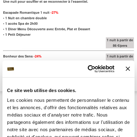
Une nuit pour souffler et se reconnecter à l’essentiel.
Escapade Romantique 1 nuit
-27%
•
1 Nuit en chambre double
•
1 accès Spa de 2h00
•
1 Diner Menu Découverte avec Entrée, Plat et Dessert
•
1 Petit Déjeuner
1 nuit à partir de
86 €/pers
Bonheur des Sens
-24%
1 nuit à partir de
•
1 Nuit en chambre double
164 €/pers
•
1 accès Spa de 2h00
•
1 Massage corps de 60 min
•
1 Diner Menu Découverte avec Entrée, Plat et Dessert
•
1 Petit Déjeuner
Ce site web utilise des cookies.
Château de Montvillargenne
****
Note : 8.6/10
Les cookies nous permettent de personnaliser le contenu
Chantilly | Hauts-de-France
et les annonces, d'offrir des fonctionnalités relatives aux
médias sociaux et d'analyser notre trafic. Nous
partageons également des informations sur l'utilisation de
notre site avec nos partenaires de médias sociaux, de
publicité et d'analyse, qui peuvent combiner celles-ci