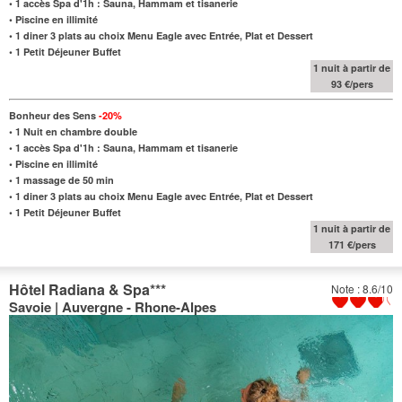
• 1 accès Spa d'1h : Sauna, Hammam et tisanerie
• Piscine en illimité
•
1 diner 3 plats
au choix
Menu Eagle avec Entrée, Plat et Dessert
•
1 Petit Déjeuner Buffet
1 nuit à partir de
93 €/pers
Bonheur des Sens
-20%
•
1 Nuit en chambre double
• 1 accès Spa d'1h : Sauna, Hammam et tisanerie
• Piscine en illimité
•
1 massage de 50 min
•
1 diner 3 plats
au choix
Menu Eagle avec Entrée, Plat et Dessert
•
1 Petit Déjeuner Buffet
1 nuit à partir de
171 €/pers
Hôtel Radiana & Spa
***
Note : 8.6/10
Savoie | Auvergne - Rhone-Alpes