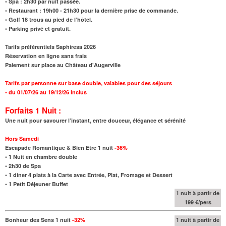
• Spa
:
2h30 par nuit passée.
• Restaurant : 19h00 - 21h30 pour la dernière prise de commande.
• Golf 18 trous au pied de l’hôtel.
• Parking privé et gratuit.
Tarifs préférentiels Saphiresa 2026
Réservation en ligne sans frais
Paiement sur place au Château d'Augerville
Tarifs par personne sur base double, valables pour des séjours
•
du 01/07/26 au 19/12/26 inclus
Forfaits 1 Nuit :
Une nuit pour savourer l’instant, entre douceur, élégance et sérénité
Hors Samedi
Escapade Romantique & Bien Etre 1 nuit
-36%
•
1 Nuit en chambre double
•
2h30 de Spa
•
1 diner 4 plats à la Carte avec Entrée, Plat, Fromage et Dessert
•
1 Petit Déjeuner Buffet
1 nuit à partir de
199 €/pers
Bonheur des Sens 1 nuit
-32%
1 nuit à partir de