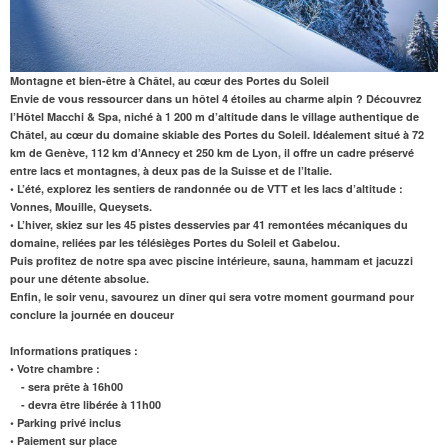
Montagne et bien-être à Châtel, au cœur des Portes du Soleil
Envie de vous ressourcer dans un hôtel 4 étoiles au charme alpin ? Découvrez
l’Hôtel Macchi & Spa, niché à 1 200 m d’altitude dans le village authentique de
Châtel, au cœur du domaine skiable des Portes du Soleil. Idéalement situé à 72
km de Genève, 112 km d’Annecy et 250 km de Lyon, il offre un cadre préservé
entre lacs et montagnes, à deux pas de la Suisse et de l’Italie.
• L’été, explorez les sentiers de randonnée ou de VTT et les lacs d’altitude :
Vonnes, Mouille, Queysets.
• L’hiver, skiez sur les 45 pistes desservies par 41 remontées mécaniques du
domaine, reliées par les télésièges Portes du Soleil et Gabelou.
Puis profitez de notre spa avec piscine intérieure, sauna, hammam et jacuzzi
pour une détente absolue.
Enfin, le soir venu, savourez un dîner qui sera votre moment gourmand pour
conclure la journée en douceur
Informations pratiques :
• Votre chambre :
- sera prête à 16h00
- devra être libérée à 11h00
• Parking privé inclus
• Paiement sur place