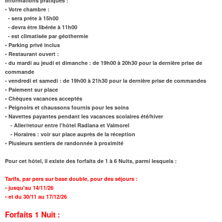
Informations pratiques :
• Votre chambre :
- sera prête à 15h00
- devra être libérée à 11h00
- est climatisée par géothermie
• Parking privé inclus
• Restaurant ouvert :
- du mardi au jeudi et dimanche : de 19h00 à 20h30 pour la dernière prise de
commande
- vendredi et samedi : de 19h00 à 21h30 pour la dernière prise de commandes
• Paiement sur place
• Chèques vacances acceptés
• Peignoirs et chaussons fournis pour les soins
• Navettes payantes pendant les vacances scolaires été/hiver
- Aller/retour entre l’hôtel Radiana et Valmorel
- Horaires : voir sur place auprès de la réception
• Plusieurs sentiers de randonnée à proximité
Pour cet hôtel, il existe des forfaits de 1 à 6 Nuits, parmi lesquels :
Tarifs,
par pers sur base double, pour des séjours :
•
jusqu'au
14/11/26
•
et
du 30/11 au 17/12/26
Forfaits 1 Nuit :