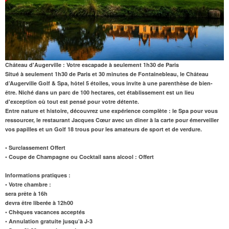
Château d'Augerville : Votre escapade à seulement 1h30 de Paris
Situé à seulement 1h30 de Paris et 30 minutes de Fontainebleau, le Château
d’Augerville Golf & Spa, hôtel 5 étoiles, vous invite à une parenthèse de bien-
être. Niché dans un parc de 100 hectares, cet établissement est un lieu
d'exception où tout est pensé pour votre détente.
Entre nature et histoire, découvrez une expérience complète : le
Spa
pour vous
ressourcer, le
restaurant
Jacques Cœur
avec un diner à la carte
pour émerveiller
vos papilles et un
Golf 18 trous
pour les amateurs de sport et de verdure.
• Surclassement Offert
• Coupe de Champagne ou Cocktail sans alcool : Offert
Informations pratiques :
•
Votre chambre
:
sera prête à 16h
devra être liberée à 12h00
• Chèques vacances acceptés
• Annulation gratuite jusqu’à J-3