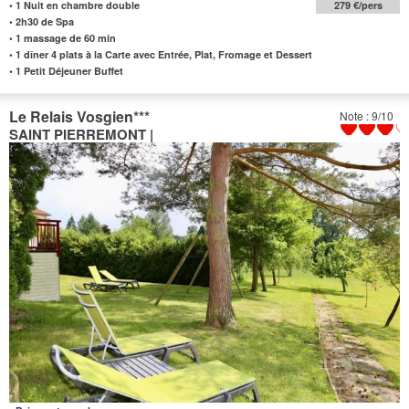
•
1 Nuit en chambre double
279 €/pers
•
2h30 de Spa
•
1 massage de 60 min
•
1 dîner 4 plats à la Carte avec Entrée, Plat, Fromage et Dessert
•
1 Petit Déjeuner Buffet
Le Relais Vosgien
***
Note : 9/10
SAINT PIERREMONT |