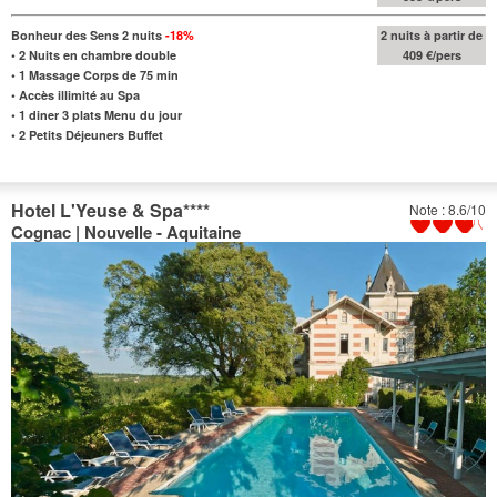
Bonheur des Sens
2 nuits
-18%
2 nuits à partir de
•
2 Nuits en chambre double
409 €/pers
•
1 Massage Corps de 75 min
• Accès illimité au Spa
•
1 diner 3 plats Menu du jour
•
2 Petits Déjeuners Buffet
Hotel L'Yeuse & Spa
****
Note : 8.6/10
Cognac | Nouvelle - Aquitaine