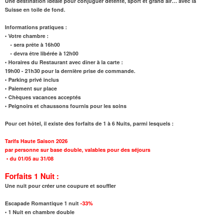
Une destination idéale pour conjuguer détente, sport et grand air… avec la
Suisse en toile de fond.
Informations pratiques :
• Votre chambre :
- sera prête à 16h00
- devra être libérée à 12h00
• Horaires du Restaurant avec dîner à la carte :
19h00 - 21h30 pour la dernière prise de commande.
• Parking privé inclus
• Paiement sur place
• Chèques vacances acceptés
• Peignoirs et chaussons fournis pour les soins
Pour cet hôtel, il existe des forfaits de 1 à 6 Nuits, parmi lesquels :
Tarifs Haute Saison 2026
par personne sur base double, valables pour des séjours
•
du 01/05 au 31/08
Forfaits 1 Nuit :
Une nuit pour créer une coupure et souffler
Escapade Romantique 1 nuit
-33%
•
1 Nuit en chambre double