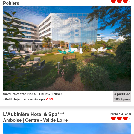
Poitiers |
Saveurs et traditions : 1 nuit + 1 diner
à partir de
+Petit déjeuner +accès spa
-15%
105 €/pers
L'Aubinière Hotel & Spa
****
Note : 9.6/10
Amboise | Centre - Val de Loire