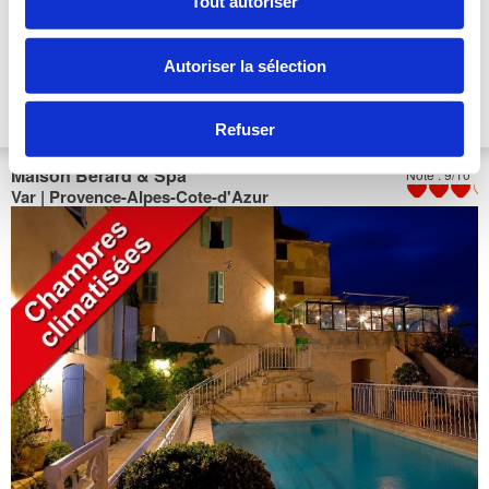
Tout autoriser
Escapade Romantique Vendredi 1 nuit, 1 diner 3 plats à la Carte,
1 Petit Déjeuner et Spa illimité
-39%
1 nuit à partir de
183 €/pers
Autoriser la sélection
Escapade Romantique Samedi 1 nuit, 1 diner 3 plats à la Carte,
1 nuit à partir de
1 Petit Déjeuner et Spa illimité
-36%
192 €/pers
Refuser
Maison Bérard & Spa
****
Note : 9/10
Var | Provence-Alpes-Cote-d'Azur