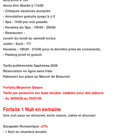
devra être liberée à 11h00
• Chèques vacances acceptés
• Annulation gratuite jusqu’à J-3
• Spa : 1h00 par nuit passée.
•
Horaires du Spa
: 10h00 - 20h00
• Restaurant :
ouvert du lundi au samedi inclus
Juillet / Août : 7/7
Horaires : 19h00 - 21h00 pour la dernière prise de commande,
• Parking privé et gratuit.
Tarifs préférentiels Saphiresa 2026
Réservation en ligne sans frais
Paiement sur place au Manoir de Beauvoir
Forfaits Moyenne Saison
Tarifs par personne sur base double, valables pour des séjours
•
du 30/04/26 au 03/07/26
Forfaits 1 Nuit
en semaine
Une nuit pour se retrouver, entre nature, calme et douceur
Escapade Romantique
-27%
•
1 Nuit en chambre double