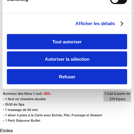
Paiement sur place au Château d'Augerville
Tarifs par personne sur base double, valables pour des séjours
•
du 01/07/26 au 19/12/26 inclus
Afficher les détails
Forfaits 1 Nuit :
Une nuit pour savourer l’instant, entre douceur, élégance et sérénité
Tout autoriser
Hors Samedi
Escapade Romantique & Bien Etre 1 nuit
-36%
•
1 Nuit en chambre double
Autoriser la sélection
•
2h30 de Spa
•
1 diner 4 plats à la Carte avec Entrée, Plat, Fromage et Dessert
•
1 Petit Déjeuner Buffet
Refuser
1 nuit à partir de
199 €/pers
Bonheur des Sens 1 nuit
-32%
1 nuit à partir de
•
1 Nuit en chambre double
279 €/pers
•
2h30 de Spa
•
1 massage de 60 min
•
1 dîner 4 plats à la Carte avec Entrée, Plat, Fromage et Dessert
•
1 Petit Déjeuner Buffet
Etoiles