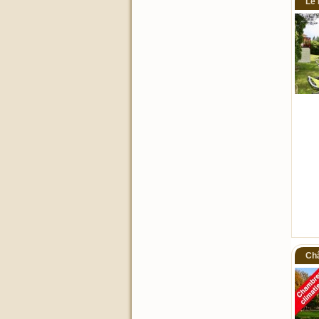
Le 
Châ