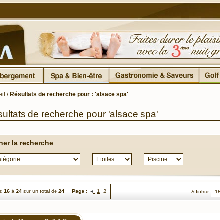
il
/
Résultats de recherche pour : 'alsace spa'
ultats de recherche pour 'alsace spa'
iner la recherche
es
16
à
24
sur un total de
24
Page :
1
2
Afficher