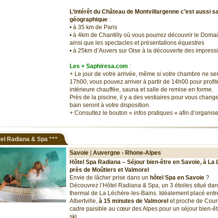
L’intérêt du Château de Montvillargenne c’est aussi sa
géographique
:
• à 35 km de Paris
• à 4km de Chantilly où vous pourrez découvrir le Domai
ainsi que les spectacles et présentations équestres
• à 25km d’Auvers sur Oise à la découverte des impres
Les + Saphiresa.com
:
+ Le jour de votre arrivée, même si votre chambre ne se
17h00, vous pouvez arriver à partir de 14h00 pour profite
intérieure chauffée, sauna et salle de remise en forme.
Près de la piscine, il y a des vestiaires pour vous chang
bain seront à votre disposition.
+ Consultez le bouton « infos pratiques » afin d’organis
el Radiana & Spa
***
Savoie
|
Auvergne - Rhone-Alpes
Hôtel Spa Radiana – Séjour bien-être en Savoie, à La
près de Moûtiers et Valmorel
Envie de lâcher prise dans un
hôtel Spa en Savoie
?
Découvrez l’Hôtel Radiana & Spa, un 3 étoiles situé da
thermal de La Léchère-les-Bains. Idéalement placé entr
Albertville,
à 15 minutes de Valmorel
et proche de Courch
cadre paisible au cœur des Alpes pour un séjour bien-ê
ski.