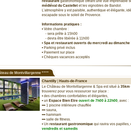
restaurant
gastronomique offrant une vue imprenable s
médiéval du Castellet
et les vignobles de Bandol.
L’atmosphère y est paisible, authentique et élégante, id
escapade sous le soleil de Provence.
Informations pratiques :
• Votre chambre :
- sera prête à 15h00
- devra être libérée à 11h00
•
Spa et restaurant ouverts du mercredi au dimanche 
• Parking privé inclus
• Paiement sur place
• Chèques vacances acceptés
teau de Montvillargenne
****
Chantilly
|
Hauts-de-France
Le Château de Montvillargenne & Spa est situé à
35km 
trouverez pour vous ressourcer sur place :
• des chambres confortables et élégantes,
• un
Espace Bien Etre
ouvert de 7h00 à 22h00
, avec :
••• 1 piscine intérieure chauffée
••• sauna,
••• hammam
••• salle de fitness.
• Un
restaurant gastronomique
qui ravira vos papilles, 
vendredis et samedis