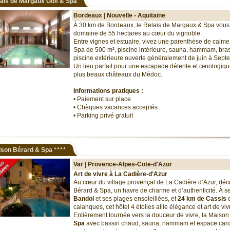
ais de Margaux Golf & Spa
Bordeaux
|
Nouvelle - Aquitaine
À 30 km de Bordeaux, le Relais de Margaux & Spa vous
domaine de 55 hectares au cœur du vignoble.
Entre vignes et estuaire, vivez une parenthèse de calme 
Spa de 500 m², piscine intérieure, sauna, hammam, brass
piscine extérieure ouverte généralement de juin à Sep
Un lieu parfait pour une escapade détente et œnologiq
plus beaux châteaux du Médoc.
Informations pratiques :
• Paiement sur place
• Chèques vacances acceptés
• Parking privé gratuit
ison Bérard & Spa
****
Var
|
Provence-Alpes-Cote-d'Azur
Art de vivre à La Cadière-d’Azur
Au cœur du village provençal de La Cadière d’Azur, dé
Bérard & Spa, un havre de charme et d’authenticité. À 
Bandol
et ses plages ensoleillées, et
24 km de Cassis
e
calanques, cet hôtel 4 étoiles allie élégance et art de viv
Entièrement tournée vers la douceur de vivre, la Maiso
Spa
avec bassin chaud, sauna, hammam et espace cardi