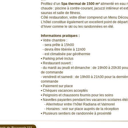
Profitez d’un
Spa thermal de 1500 m²
alimenté en eau 
chaude : piscine à contre-courant, jacuzzi intérieur et 
saunas et salle de fitness.
Côté restauration, votre dîner comprend un Menu Découv
L’hôtel constitue également un excellent point de départ 
d’hiver comme le ski ou les randonnées en été.
Informations pratiques :
• Votre chambre :
- sera prête à 15h00
- devra être libérée à 11h00
- est climatisée par géothermie
• Parking privé inclus
• Restaurant ouvert :
- du mardi au jeudi et dimanche : de 19h00 à 20h30 pour
de commande
- vendredi et samedi : de 19h00 à 21h30 pour la dernièr
commande
• Paiement sur place
• Chèques vacances acceptés
• Peignoirs et chaussons fournis pour les soins
• Navettes payantes pendant les vacances scolaires été/
- Aller/retour entre l’hôtel Radiana et Valmorel
- Horaires : voir sur place auprès de la réception
• Plusieurs sentiers de randonnée à proximité