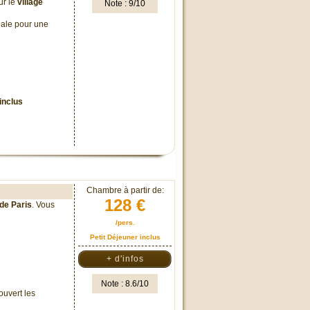
ur le
village
Note : 9/10
éale pour une
inclus
Chambre à partir de:
128 €
de Paris
. Vous
/pers.
Petit Déjeuner inclus
+ d'infos
Note : 8.6/10
ouvert les