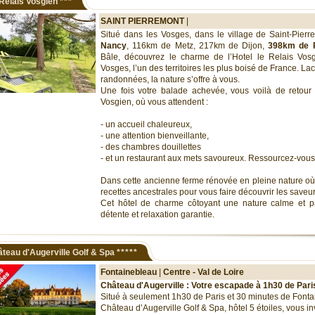
Relais Vosgien
***
SAINT PIERREMONT
|
Situé dans les Vosges, dans le village de Saint-Pier
Nancy
, 116km de Metz, 217km de Dijon,
398km de P
Bâle, découvrez le charme de l’Hotel le Relais Vos
Vosges, l’un des territoires les plus boisé de France. Lacs
randonnées, la nature s’offre à vous.
Une fois votre balade achevée, vous voilà de retour à
Vosgien, où vous attendent :
- un accueil chaleureux,
- une attention bienveillante,
- des chambres douillettes
- et un restaurant aux mets savoureux. Ressourcez-vous
Dans cette ancienne ferme rénovée en pleine nature où
recettes ancestrales pour vous faire découvrir les saveur
Cet hôtel de charme côtoyant une nature calme et pai
détente et relaxation garantie.
teau d'Augerville Golf & Spa
*****
Fontainebleau
|
Centre - Val de Loire
Château d'Augerville : Votre escapade à 1h30 de Pari
Situé à seulement 1h30 de Paris et 30 minutes de Fonta
Château d’Augerville Golf & Spa, hôtel 5 étoiles, vous in