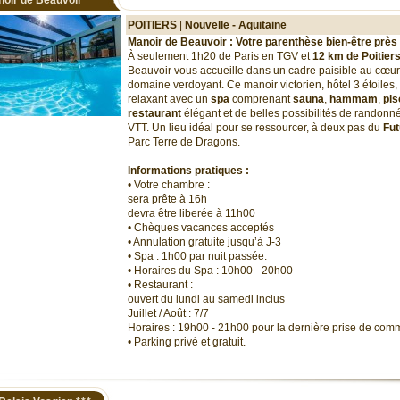
oir de Beauvoir
***
POITIERS
|
Nouvelle - Aquitaine
Manoir de Beauvoir : Votre parenthèse bien-être près
À seulement 1h20 de Paris en TGV et
12 km de Poitier
Beauvoir vous accueille dans un cadre paisible au cœur
domaine verdoyant. Ce manoir victorien, hôtel 3 étoiles, 
relaxant avec un
spa
comprenant
sauna
,
hammam
,
pis
restaurant
élégant et de belles possibilités de randonn
VTT. Un lieu idéal pour se ressourcer, à deux pas du
Fu
Parc Terre de Dragons.
Informations pratiques :
• Votre chambre :
sera prête à 16h
devra être liberée à 11h00
• Chèques vacances acceptés
• Annulation gratuite jusqu’à J-3
• Spa : 1h00 par nuit passée.
•
Horaires du Spa
: 10h00 - 20h00
• Restaurant :
ouvert du lundi au samedi inclus
Juillet / Août : 7/7
Horaires : 19h00 - 21h00 pour la dernière prise de co
• Parking privé et gratuit.