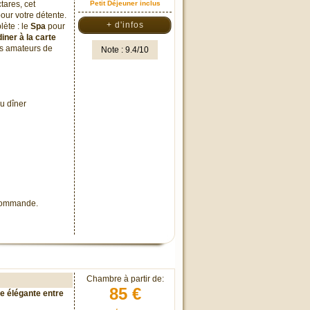
tares, cet
Petit Déjeuner inclus
our votre détente.
+ d'infos
lète : le
Spa
pour
diner à la carte
s amateurs de
Note : 9.4/10
u dîner
 commande.
Chambre à partir de:
85 €
e élégante entre