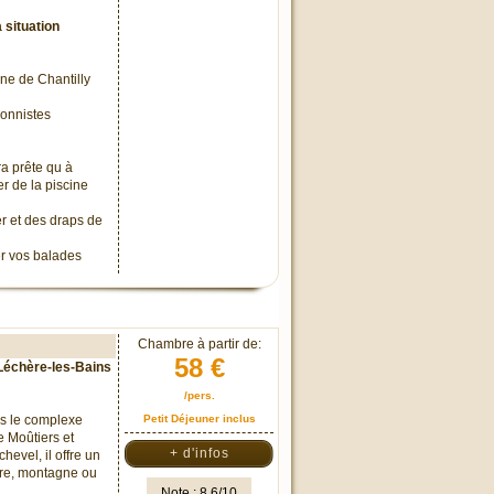
 situation
ne de Chantilly
sionnistes
ra prête qu à
r de la piscine
er et des draps de
er vos balades
Chambre à partir de:
58 €
 Léchère-les-Bains
/pers.
ns le complexe
Petit Déjeuner inclus
e Moûtiers et
+ d'infos
evel, il offre un
tre, montagne ou
Note : 8.6/10