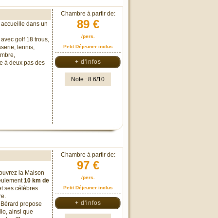
Chambre à partir de:
89 €
 accueille dans un
/pers.
avec golf 18 trous,
erie, tennis,
Petit Déjeuner inclus
tembre,
+ d'infos
ue à deux pas des
Note : 8.6/10
Chambre à partir de:
97 €
couvrez la Maison
/pers.
seulement
10 km de
t ses célèbres
Petit Déjeuner inclus
re.
+ d'infos
n Bérard propose
o, ainsi que