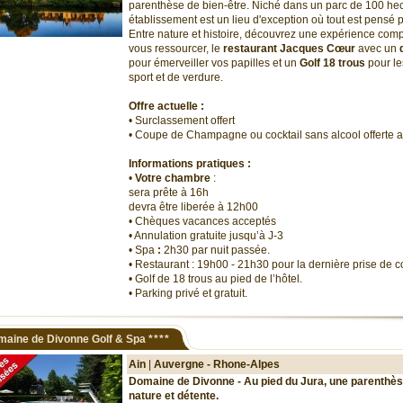
parenthèse de bien-être. Niché dans un parc de 100 hec
établissement est un lieu d'exception où tout est pensé p
Entre nature et histoire, découvrez une expérience comp
vous ressourcer, le
restaurant Jacques Cœur
avec un
pour émerveiller vos papilles et un
Golf 18 trous
pour le
sport et de verdure.
Offre actuelle :
• Surclassement offert
• Coupe de Champagne ou cocktail sans alcool offerte a
Informations pratiques :
•
Votre chambre
:
sera prête à 16h
devra être liberée à 12h00
• Chèques vacances acceptés
• Annulation gratuite jusqu’à J-3
• Spa
:
2h30 par nuit passée.
• Restaurant : 19h00 - 21h30 pour la dernière prise de
• Golf de 18 trous au pied de l’hôtel.
• Parking privé et gratuit.
maine de Divonne Golf & Spa
****
Ain
|
Auvergne - Rhone-Alpes
Domaine de Divonne - Au pied du Jura, une parenthès
nature et détente.