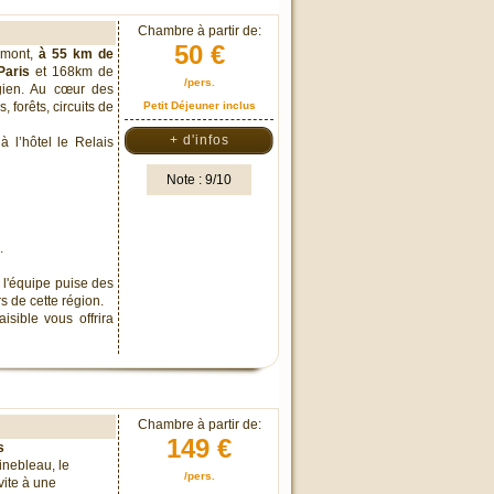
Chambre à partir de:
50 €
remont,
à 55 km de
aris
et 168km de
/pers.
gien. Au cœur des
, forêts, circuits de
Petit Déjeuner inclus
+ d'infos
 l’hôtel le Relais
Note : 9/10
.
 l'équipe puise des
s de cette région.
sible vous offrira
Chambre à partir de:
149 €
s
inebleau, le
/pers.
vite à une