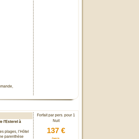
ommande,
Forfait par pers. pour 1
Nuit
 l’Esterel à
137 €
s plages, l’Hôtel
une parenthèse
/pers.