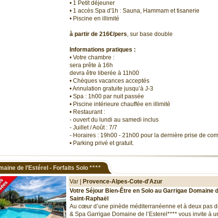
• 1 Petit déjeuner
• 1 accès Spa d'1h : Sauna, Hammam et tisanerie
• Piscine en illimité
à partir de 216€/pers
, sur base double
Informations pratiques :
• Votre chambre :
sera prête à 16h
devra être liberée à 11h00
• Chèques vacances acceptés
• Annulation gratuite jusqu’à J-3
• Spa : 1h00 par nuit passée
• Piscine intérieure chauffée en illimité
• Restaurant :
- ouvert du lundi au samedi inclus
- Juillet / Août : 7/7
- Horaires : 19h00 - 21h00 pour la dernière prise de c
• Parking privé et gratuit.
aine de l’Estérel - Forfaits Solo
****
Var |
Provence-Alpes-Cote-d'Azur
Votre Séjour Bien-Être en Solo au Garrigae Domaine de
Saint-Raphaël
Au cœur d’une pinède méditerranéenne et à deux pas de
& Spa Garrigae Domaine de l’Esterel**** vous invite à 