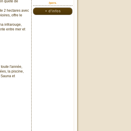
 en quête de
/pers.
de 2 hectares avec
+ d'infos
oires, offre le
na infrarouge,
nte entre mer et
 toute l'année,
ées, la piscine,
, Sauna et