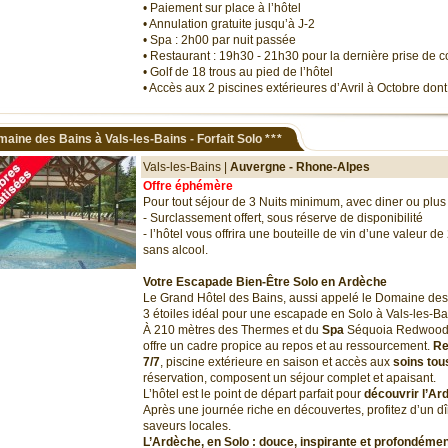
• Paiement sur place à l’hôtel
• Annulation gratuite jusqu’à J-2
• Spa : 2h00 par nuit passée
• Restaurant : 19h30 - 21h30 pour la dernière prise d
• Golf de 18 trous au pied de l’hôtel
• Accès aux 2 piscines extérieures d’Avril à Octobre do
aine des Bains à Vals-les-Bains - Forfait Solo
***
Vals-les-Bains |
Auvergne - Rhone-Alpes
Offre éphémère
Pour tout séjour de 3 Nuits minimum, avec diner ou plus 
- Surclassement offert, sous réserve de disponibilité
- l’hôtel vous offrira une bouteille de vin d’une valeur de
sans alcool.
Votre Escapade Bien-Être Solo en Ardèche
Le Grand Hôtel des Bains, aussi appelé le Domaine des 
3 étoiles idéal pour une escapade en Solo à Vals-les-Ba
À 210 mètres des Thermes et du
Spa
Séquoia Redwoo
offre un cadre propice au repos et au ressourcement.
Re
7/7
, piscine extérieure en saison et accès aux
soins tou
réservation, composent un séjour complet et apaisant.
L’hôtel est le point de départ parfait pour
découvrir l’Ar
Après une journée riche en découvertes, profitez d’un dî
saveurs locales.
L’Ardèche, en Solo : douce, inspirante et profondéme