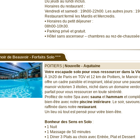
Du jeudi au lundi inclus.
Horaires du restaurant :
Vendredi et samedi : 19h00-22h00. Les autres jours : 
Restaurant fermé les Mardis et Mercredis.
• Horaires du petit déjeuner :
08h00-10h30.
• Parking privé et gratuit.
• Hôtel sans ascenseur – chambres au rez-de-chaussée 
oir de Beauvoir - Forfaits Solo
***
POITIERS |
Nouvelle - Aquitaine
Votre escapade solo pour vous ressourcer dans la V
À 1h20 de Paris en TGV et 12 km de Poitiers, le Manoir
offre un cadre paisible et inspirant, idéal pour une paus
manoir victorien 3 étoiles, niché dans un domaine verdoya
parfait pour vous ressourcer en toute sérénité.
Profitez de notre Spa avec
sauna
et
hammam
et complé
bien-être avec notre
piscine intérieure
. Le soir, savour
raffinée dans notre
restaurant
.
Un lieu où tout est pensé pour votre bien-être.
Bonheur des Sens en Solo
:
• 1 Nuit
• 1 Massage de 50 minutes
• 1 Diner 3 Plats au choix avec Entrée, Plat et Dessert