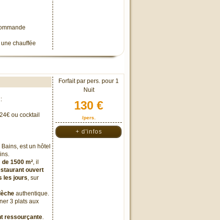
e commande
nt une chauffée
Forfait par pers. pour 1
Nuit
:
130 €
 24€ ou cocktail
/pers.
+ d'infos
Bains, est un hôtel
ins.
d
de 1500 m²
, il
staurant ouvert
s les jours
, sur
dèche
authentique.
ner 3 plats aux
nt ressourçante
.