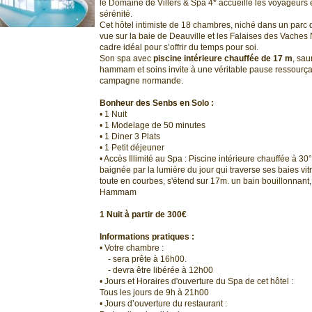
le Domaine de Villers & Spa 4* accueille les voyageurs
sérénité.
Cet hôtel intimiste de 18 chambres, niché dans un parc 
vue sur la baie de Deauville et les Falaises des Vaches N
cadre idéal pour s’offrir du temps pour soi.
Son spa avec
piscine intérieure chauffée de 17 m
, sau
hammam et soins invite à une véritable pause ressourça
campagne normande.
Bonheur des Senbs en Solo :
• 1 Nuit
• 1 Modelage de 50 minutes
• 1 Diner 3 Plats
• 1 Petit déjeuner
• Accès Illimité au Spa : Piscine intérieure chauffée à 30°
baignée par la lumière du jour qui traverse ses baies vitr
toute en courbes, s'étend sur 17m. un bain bouillonnant
Hammam
1 Nuit à partir de 300€
Informations pratiques :
• Votre chambre :
- sera prête à 16h00.
- devra être libérée à 12h00
• Jours et Horaires d'ouverture du Spa de cet hôtel :
Tous les jours de 9h à 21h00
• Jours d’ouverture du restaurant :