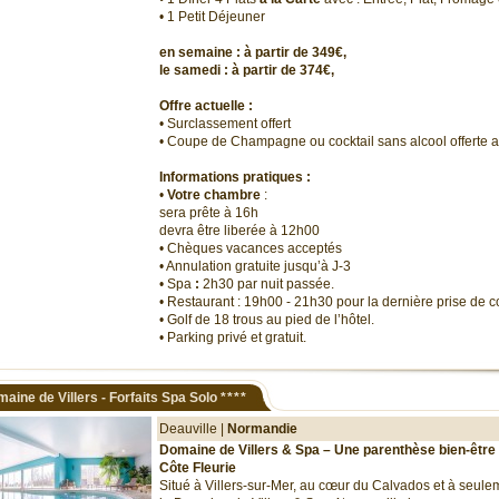
• 1 Petit Déjeuner
en semaine : à partir de 349€,
le samedi : à partir de 374€,
Offre actuelle :
• Surclassement offert
• Coupe de Champagne ou cocktail sans alcool offerte a
Informations pratiques :
•
Votre chambre
:
sera prête à 16h
devra être liberée à 12h00
• Chèques vacances acceptés
• Annulation gratuite jusqu’à J-3
• Spa
:
2h30 par nuit passée.
• Restaurant : 19h00 - 21h30 pour la dernière prise de
• Golf de 18 trous au pied de l’hôtel.
• Parking privé et gratuit.
aine de Villers - Forfaits Spa Solo
****
Deauville |
Normandie
Domaine de Villers & Spa – Une parenthèse bien-être 
Côte Fleurie
Situé à Villers-sur-Mer, au cœur du Calvados et à seulem