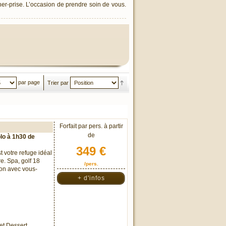
er-prise. L’occasion de prendre soin de vous.
par page
Trier par
Forfait par pers. à partir
de
lo à 1h30 de
349 €
t votre refuge idéal
e. Spa, golf 18
/pers.
ion avec vous-
+ d'infos
et Dessert