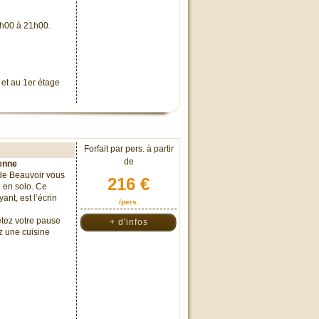
19h00 à 21h00.
et au 1er étage
Forfait par pers. à partir
de
ienne
 de Beauvoir vous
216 €
e en solo. Ce
nt, est l’écrin
/pers.
tez votre pause
+ d'infos
ez une cuisine