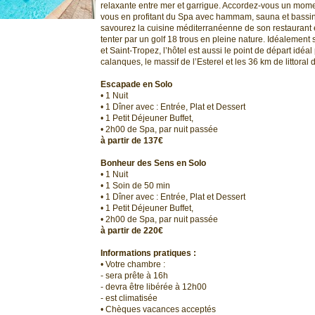
relaxante entre mer et garrigue. Accordez-vous un mome
vous en profitant du Spa avec hammam, sauna et bassin
savourez la cuisine méditerranéenne de son restaurant 
tenter par un golf 18 trous en pleine nature. Idéalement
et Saint-Tropez, l’hôtel est aussi le point de départ idéal
calanques, le massif de l’Esterel et les 36 km de littoral
Escapade en Solo
• 1 Nuit
• 1 Dîner avec : Entrée, Plat et Dessert
• 1 Petit Déjeuner Buffet,
• 2h00 de Spa, par nuit passée
à partir de 137€
Bonheur des Sens en Solo
• 1 Nuit
• 1 Soin de 50 min
• 1 Dîner avec : Entrée, Plat et Dessert
• 1 Petit Déjeuner Buffet,
• 2h00 de Spa, par nuit passée
à partir de 220€
Informations pratiques :
• Votre chambre :
- sera prête à 16h
- devra être libérée à 12h00
- est climatisée
• Chèques vacances acceptés