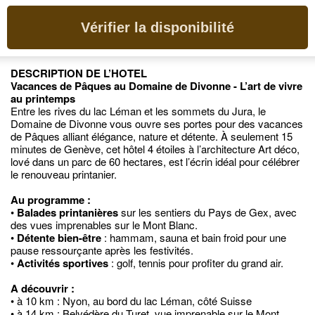
Vérifier la disponibilité
DESCRIPTION DE L’HOTEL
Vacances de Pâques au Domaine de Divonne - L’art de vivre
au printemps
Entre les rives du lac Léman et les sommets du Jura, le
Domaine de Divonne vous ouvre ses portes pour des vacances
de Pâques alliant élégance, nature et détente. À seulement 15
minutes de Genève, cet hôtel 4 étoiles à l’architecture Art déco,
lové dans un parc de 60 hectares, est l’écrin idéal pour célébrer
le renouveau printanier.
Au programme :
•
Balades printanières
sur les sentiers du Pays de Gex, avec
des vues imprenables sur le Mont Blanc.
•
Détente bien-être
: hammam, sauna et bain froid pour une
pause ressourçante après les festivités.
•
Activités sportives
: golf, tennis pour profiter du grand air.
A découvrir :
• à 10 km : Nyon, au bord du lac Léman, côté Suisse
• à 14 km : Belvédère du Turet, vue imprenable sur le Mont