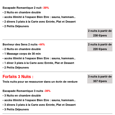
Escapade Romantique 2 nuit
-39%
•
2 Nuits en chambre double
•
accès illimité à l'espace Bien Etre : sauna, hammam..
•
2 diners 3 plats à la Carte avec Entrée, Plat et Dessert
•
2 Petits Déjeuners
2 nuits à partir de
238 €/pers
Bonheur des Sens 2 nuits
-44%
2 nuits à partir de
•
2 Nuits en chambre double
220 €/pers
•
1 Massage corps de 30 min
•
accès illimité à l'espace Bien Etre : sauna, hammam..
•
1 diner 3 plats à la Carte avec Entrée, Plat et Dessert
•
2 Petits Déjeuners
Forfaits 3 Nuits :
3 nuits à partir de
357 €/pers
Trois nuits pour se ressourcer dans un écrin de verdure
Escapade Romantique 3 nuits
-39%
•
3 Nuits en chambre double
•
accès illimité à l'espace Bien Etre : sauna, hammam..
•
3 diners 3 plats à la Carte avec Entrée, Plat et Dessert
•
3 Petits Déjeuners