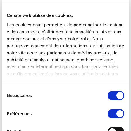
Supplément 4€
ou
La création du jour
Ce site web utilise des cookies.
*******
Les cookies nous permettent de personnaliser le contenu
PLAT
et les annonces, d'offrir des fonctionnalités relatives aux
Suprême de volaille "jaune" basse température,
purée d’artichauts tartufata, légumes rôtis, jus court
médias sociaux et d'analyser notre trafic. Nous
ou
partageons également des informations sur l'utilisation de
Parmentier de canard,
notre site avec nos partenaires de médias sociaux, de
échalions confits, cœur de sucrine snackés, jus au porto
ou
publicité et d'analyse, qui peuvent combiner celles-ci
Filet de sandre rôti au beurre,
avec d'autres informations que vous leur avez fournies
asperges vertes croquantes, purée de carotte aux épices,
ou qu'ils ont collectées lors de votre utilisation de leurs
sauce miroir
ou
services.
La suggestion du marché
Sélection
ou
Plat Végétarien :
Nécessaires
du
Pappardelles au coulis de légumes,
consentement
aubergines croustillantes aux épices, copeaux de Reggiano
*******
Préférences
DESSERT
Fraises, fraises, fraises… :