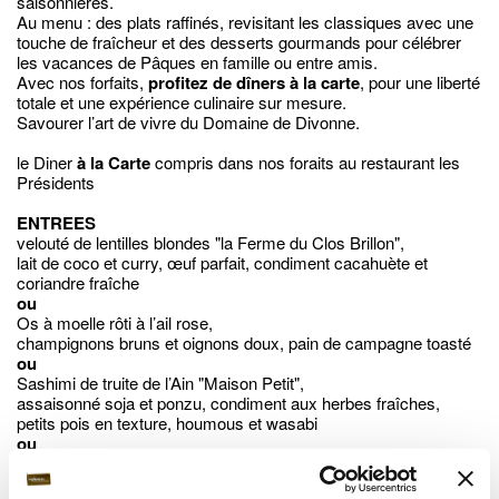
saisonnières.
Au menu : des plats raffinés, revisitant les classiques avec une
touche de fraîcheur et des desserts gourmands pour célébrer
les vacances de Pâques en famille ou entre amis.
Avec nos forfaits,
profitez de dîners à la carte
, pour une liberté
totale et une expérience culinaire sur mesure.
Savourer l’art de vivre du Domaine de Divonne.
le Diner
à la Carte
compris dans nos foraits au restaurant les
Présidents
ENTREES
velouté de lentilles blondes "la Ferme du Clos Brillon",
lait de coco et curry, œuf parfait, condiment cacahuète et
coriandre fraîche
ou
Os à moelle rôti à l’ail rose,
champignons bruns et oignons doux, pain de campagne toasté
ou
Sashimi de truite de l’Ain "Maison Petit",
assaisonné soja et ponzu, condiment aux herbes fraîches,
petits pois en texture, houmous et wasabi
ou
Terrine de foie gras de canard maison au naturel,
confit d’oignons au marc de Gewurztraminer, pain d’épices rôti -