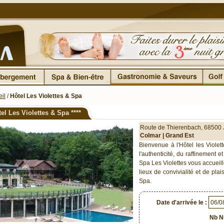
il
/
Hôtel Les Violettes & Spa
tel Les Violettes & Spa
****
Route de Thierenbach
,
68500
Colmar |
Grand Est
Bienvenue à l'Hôtel les Violet
l'authenticité, du raffinement e
Spa Les Violettes vous accueil
lieux de convivialité et de plai
Spa.
Date d'arrivée le :
Nb Nu