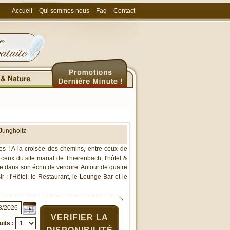
Accueil
Qui sommes nous
Faq
Contact
Jungholtz
tes ! A la croisée des chemins, entre ceux de
t ceux du site marial de Thierenbach, l'hôtel &
le dans son écrin de verdure. Autour de quatre
sir : l'Hôtel, le Restaurant, le Lounge Bar et le
VERIFIER LA
its :