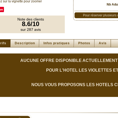
z sur la vignette pour zoomer
Nb Adul
ve
Pour réserver plusieurs
Note des clients
8.6/10
sur 287 avis
rifs
Description
Infos pratiques
Photos
Avis
AUCUNE OFFRE DISPONIBLE ACTUELLEMENT
POUR L'HOTEL LES VIOLETTES E
NOUS VOUS PROPOSONS LES HOTELS C