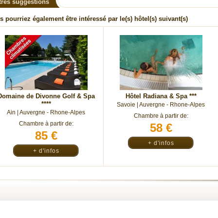
tres suggestions
s pourriez également être intéressé par le(s) hôtel(s) suivant(s)
Domaine de Divonne Golf & Spa
Hôtel Radiana & Spa
***
****
Savoie |
Auvergne - Rhone-Alpes
Ain |
Auvergne - Rhone-Alpes
Chambre à partir de:
Chambre à partir de:
58 €
85 €
+ d'infos
+ d'infos