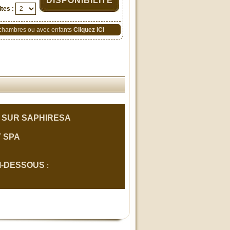
DISPONIBILITÉ
tes :
 chambres ou avec enfants
Cliquez ICI
 SUR SAPHIRESA
T SPA
I-DESSOUS
: