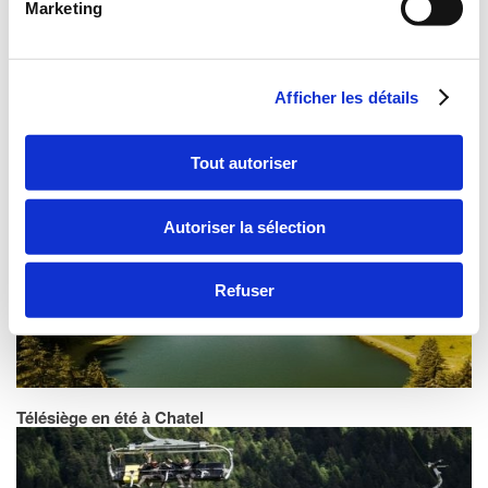
Marketing
Faire du parapente à Chatel
Afficher les détails
Tout autoriser
lac de la mouille à Chatel :
est un lac d’altitude, accessible du
Autoriser la sélection
01/05 au 31/10
Refuser
Télésiège en été à Chatel