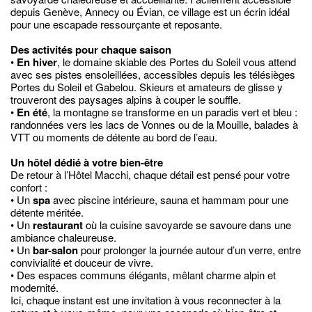
depuis Genève, Annecy ou Évian, ce village est un écrin idéal
pour une escapade ressourçante et reposante.
Des activités pour chaque saison
•
En hiver
, le domaine skiable des Portes du Soleil vous attend
avec ses pistes ensoleillées, accessibles depuis les télésièges
Portes du Soleil et Gabelou. Skieurs et amateurs de glisse y
trouveront des paysages alpins à couper le souffle.
•
En été
, la montagne se transforme en un paradis vert et bleu :
randonnées vers les lacs de Vonnes ou de la Mouille, balades à
VTT ou moments de détente au bord de l’eau.
Un hôtel dédié à votre bien-être
De retour à l’Hôtel Macchi, chaque détail est pensé pour votre
confort :
• Un
spa
avec piscine intérieure, sauna et hammam pour une
détente méritée.
• Un
restaurant
où la cuisine savoyarde se savoure dans une
ambiance chaleureuse.
• Un
bar-salon
pour prolonger la journée autour d’un verre, entre
convivialité et douceur de vivre.
• Des espaces communs élégants, mêlant charme alpin et
modernité.
Ici, chaque instant est une invitation à vous reconnecter à la