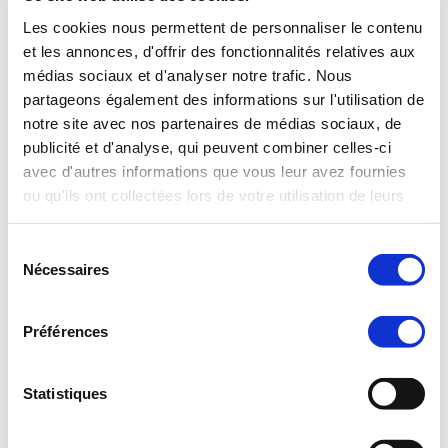
Les cookies nous permettent de personnaliser le contenu
et les annonces, d'offrir des fonctionnalités relatives aux
médias sociaux et d'analyser notre trafic. Nous
partageons également des informations sur l'utilisation de
notre site avec nos partenaires de médias sociaux, de
Village de Chatel
publicité et d'analyse, qui peuvent combiner celles-ci
avec d'autres informations que vous leur avez fournies
ou qu'ils ont collectées lors de votre utilisation de leurs
services.
Sélection
Nécessaires
du
consentement
Petit train tourisme
Préférences
Statistiques