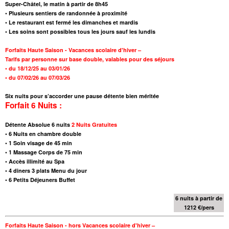
Super-Châtel, le matin à partir de 8h45
• Plusieurs sentiers de randonnée à proximité
• Le restaurant est fermé les dimanches et mardis
• Les soins sont possibles tous les jours sauf les lundis
Forfaits Haute Saison - Vacances scolaire d'hiver –
Tarifs par personne sur base double,
valables pour des séjours
•
du 18/12/25 au 03/01/26
•
du 07/02/26 au 07/03/26
Six nuits pour s’accorder une pause détente bien méritée
Forfait 6 Nuits :
Détente Absolue 6
nuits
2 Nuits Gratuites
•
6 Nuits en chambre double
•
1 Soin visage de 45 min
•
1 Massage Corps de 75 min
• Accès illimité au Spa
•
4 diners 3 plats Menu du jour
•
6 Petits Déjeuners Buffet
6 nuits à partir de
1212 €/pers
Forfaits Haute Saison - hors Vacances scolaire d'hiver –