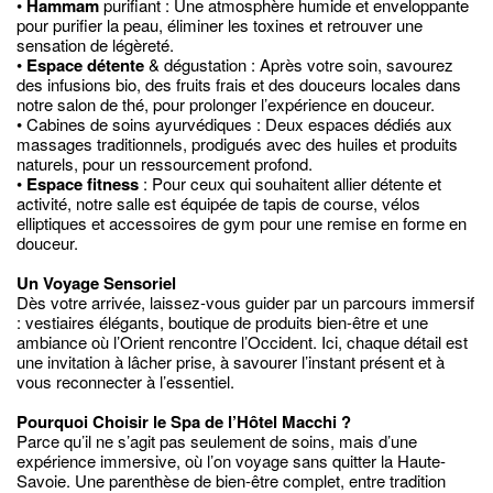
•
Hammam
purifiant : Une atmosphère humide et enveloppante
pour purifier la peau, éliminer les toxines et retrouver une
sensation de légèreté.
•
Espace détente
& dégustation : Après votre soin, savourez
des infusions bio, des fruits frais et des douceurs locales dans
notre salon de thé, pour prolonger l’expérience en douceur.
• Cabines de soins ayurvédiques : Deux espaces dédiés aux
massages traditionnels, prodigués avec des huiles et produits
naturels, pour un ressourcement profond.
•
Espace fitness
: Pour ceux qui souhaitent allier détente et
activité, notre salle est équipée de tapis de course, vélos
elliptiques et accessoires de gym pour une remise en forme en
douceur.
Un Voyage Sensoriel
Dès votre arrivée, laissez-vous guider par un parcours immersif
: vestiaires élégants, boutique de produits bien-être et une
ambiance où l’Orient rencontre l’Occident. Ici, chaque détail est
une invitation à lâcher prise, à savourer l’instant présent et à
vous reconnecter à l’essentiel.
Pourquoi Choisir le Spa de l’Hôtel Macchi ?
Parce qu’il ne s’agit pas seulement de soins, mais d’une
expérience immersive, où l’on voyage sans quitter la Haute-
Savoie. Une parenthèse de bien-être complet, entre tradition