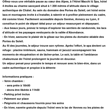
Offrez-vous une véritable pause au cœur des Alpes, à l’Hôtel Macchi & Spa, hôtel
4 étoiles au charme savoyard situé à 1 200 mètres d’altitude dans le village
authentique de Châtel. Au sein du domaine des Portes du Soleil, cet hôtel entre
lacs et montagnes invite à s’installer, à ralentir et à profiter pleinement du cadre,
été comme hiver. Facilement accessible depuis Genève, Annecy ou Lyon, il
constitue le point de départ idéal pour un séjour ressourçant et dépaysant.
•
Aux beaux jours
, prenez le temps d’explorer les sentiers de randonnée, les lacs
d’altitude et les paysages verdoyants de la vallée d’Abondance.
•
En hiver
, savourez le plaisir de la glisse sur les pistes du domaine skiable des
Portes du Soleil.
Au fil des journées, le séjour trouve son rythme. Après l’effort, le
spa
devient un
refuge : piscine intérieure, sauna, hammam et jacuzzi accompagnent les
moments de récupération et de lâcher-prise. Le soir,
la table
et l’ambiance
chaleureuse de l’hôtel prolongent la journée en douceur.
Un séjour pensé pour prendre le temps et renouer avec le bien-être, dans un
cadre authentique et propice à la détente
Informations pratiques :
• Votre chambre :
- sera prête à 16h00
- devra être libérée à 11h00
• Parking privé inclus
• Paiement sur place
• Peignoirs et chaussons fournis pour les soins
• En hiver, navette gratuite depuis l’hôtel vers le lac de Vonnes ou les pistes de