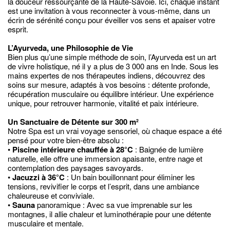
la douceur ressourçante de la Haute-Savoie. Ici, chaque instant
est une invitation à vous reconnecter à vous-même, dans un
écrin de sérénité conçu pour éveiller vos sens et apaiser votre
esprit.
L’Ayurveda, une Philosophie de Vie
Bien plus qu’une simple méthode de soin, l’Ayurveda est un art
de vivre holistique, né il y a plus de 3 000 ans en Inde. Sous les
mains expertes de nos thérapeutes indiens, découvrez des
soins sur mesure, adaptés à vos besoins : détente profonde,
récupération musculaire ou équilibre intérieur. Une expérience
unique, pour retrouver harmonie, vitalité et paix intérieure.
Un Sanctuaire de Détente sur 300 m²
Notre Spa est un vrai voyage sensoriel, où chaque espace a été
pensé pour votre bien-être absolu :
•
Piscine intérieure chauffée à 28°C
: Baignée de lumière
naturelle, elle offre une immersion apaisante, entre nage et
contemplation des paysages savoyards.
•
Jacuzzi à 36°C
: Un bain bouillonnant pour éliminer les
tensions, revivifier le corps et l’esprit, dans une ambiance
chaleureuse et conviviale.
•
Sauna
panoramique : Avec sa vue imprenable sur les
montagnes, il allie chaleur et luminothérapie pour une détente
musculaire et mentale.