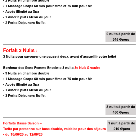
•
2 Nuits en chambre double
•
1 Massage Corps 60 min pour Mme et 75 min pour Mr
• Accès illimité au Spa
•
1 diner 3 plats Menu du jour
•
2 Petits Déjeuners Buffet
2 nuits à partir de
345 €/pers
Forfait 3 Nuits :
3 Nuits pour savourer une pause à deux, avant d’accueillir votre bébé
Bonheur des Sens Femme Enceinte
3
nuits
3e Nuit Gratuite
•
3 Nuits en chambre double
•
1 Massage Corps 60 min pour Mme et 75 min pour Mr
• Accès illimité au Spa
•
1 diner 3 plats Menu du jour
•
3 Petits Déjeuners Buffet
3 nuits à partir de
450 €/pers
Forfaits Basse Saison –
1 nuit à partir de
Tarifs par personne sur base double,
valables pour des séjours
210 €/pers
•
du 18/06/26 au 12/09/26