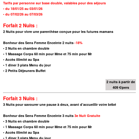
Tarifs par personne sur base double,
valables pour des séjours
•
du 18/01/25 au 03/01/26
•
du 07/02/26 au 07/03/26
Forfait 2 Nuits :
2 Nuits pour vivre une parenthèse conçue pour les futures mamans
Bonheur des Sens Femme Enceinte
2 nuits
-18%
•
2 Nuits en chambre double
•
1 Massage Corps 60 min pour Mme et 75 min pour Mr
• Accès illimité au Spa
•
1 diner 3 plats Menu du jour
•
2 Petits Déjeuners Buffet
2 nuits à partir de
409 €/pers
Forfait 3 Nuits :
3 Nuits pour savourer une pause à deux, avant d’accueillir votre bébé
Bonheur des Sens Femme Enceinte
3
nuits
3e Nuit Gratuite
•
3 Nuits en chambre double
•
1 Massage Corps 60 min pour Mme et 75 min pour Mr
• Accès illimité au Spa
•
1 diner 3 plats Menu du jour