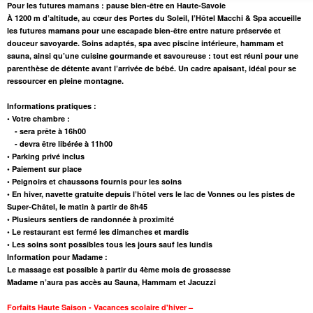
Pour les futures mamans : pause bien-être en Haute-Savoie
À 1200 m d’altitude, au cœur des Portes du Soleil, l’Hôtel Macchi & Spa accueille
les futures mamans pour une escapade bien-être entre nature préservée et
douceur savoyarde. Soins adaptés, spa avec piscine intérieure, hammam et
sauna, ainsi qu’une cuisine gourmande et savoureuse : tout est réuni pour une
parenthèse de détente avant l’arrivée de bébé. Un cadre apaisant, idéal pour se
ressourcer en pleine montagne.
Informations pratiques :
• Votre chambre :
- sera prête à 16h00
- devra être libérée à 11h00
• Parking privé inclus
• Paiement sur place
• Peignoirs et chaussons fournis pour les soins
• En hiver, navette gratuite depuis l’hôtel vers le lac de Vonnes ou les pistes de
Super-Châtel, le matin à partir de 8h45
• Plusieurs sentiers de randonnée à proximité
• Le restaurant est fermé les dimanches et mardis
• Les soins sont possibles tous les jours sauf les lundis
Information pour Madame :
Le massage est possible à partir du 4ème mois de grossesse
Madame n’aura pas accès au Sauna, Hammam et Jacuzzi
Forfaits Haute Saison - Vacances scolaire d'hiver –