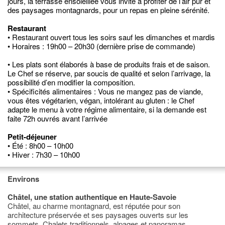
jours, la terrasse ensoleillée vous invite à profiter de l’air pur et
des paysages montagnards, pour un repas en pleine sérénité.
Restaurant
• Restaurant ouvert tous les soirs sauf les dimanches et mardis
• Horaires : 19h00 – 20h30 (dernière prise de commande)
• Les plats sont élaborés à base de produits frais et de saison.
Le Chef se réserve, par soucis de qualité et selon l’arrivage, la
possibilité d’en modifier la composition.
• Spécificités alimentaires : Vous ne mangez pas de viande,
vous êtes végétarien, végan, intolérant au gluten : le Chef
adapte le menu à votre régime alimentaire, si la demande est
faite 72h ouvrés avant l’arrivée
Petit-déjeuner
• Été : 8h00 – 10h00
• Hiver : 7h30 – 10h00
Environs
Châtel, une station authentique en Haute-Savoie
Châtel, au charme montagnard, est réputée pour son
architecture préservée et ses paysages ouverts sur les
sommets. Chalets traditionnels, alpages et panoramas