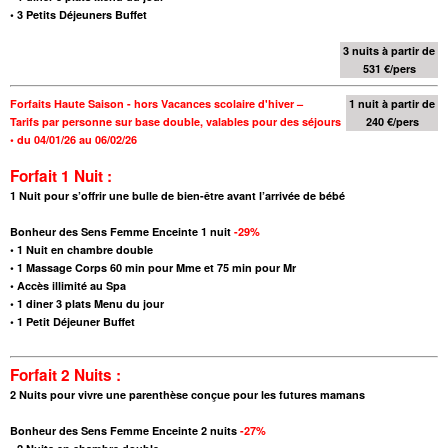
•
3 Petits Déjeuners Buffet
3 nuits à partir de
531 €/pers
Forfaits Haute Saison - hors Vacances scolaire d'hiver –
1 nuit à partir de
Tarifs par personne sur base double,
valables pour des séjours
240 €/pers
•
du 04/01/26 au 06/02/26
Forfait 1 Nuit :
1 Nuit pour s’offrir une bulle de bien-être avant l’arrivée de bébé
Bonheur des Sens Femme Enceinte 1 nuit
-29%
•
1 Nuit en chambre double
•
1 Massage Corps 60 min pour Mme et 75 min pour Mr
• Accès illimité au Spa
•
1 diner 3 plats Menu du jour
•
1 Petit Déjeuner Buffet
Forfait 2 Nuits :
2 Nuits pour vivre une parenthèse conçue pour les futures mamans
Bonheur des Sens Femme Enceinte 2 nuits
-27%