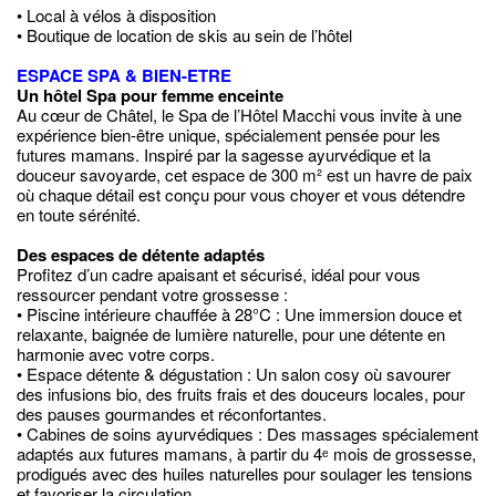
• Local à vélos à disposition
• Boutique de location de skis au sein de l’hôtel
ESPACE SPA & BIEN-ETRE
Un hôtel Spa pour femme enceinte
Au cœur de Châtel, le Spa de l’Hôtel Macchi vous invite à une
expérience bien-être unique, spécialement pensée pour les
futures mamans. Inspiré par la sagesse ayurvédique et la
douceur savoyarde, cet espace de 300 m² est un havre de paix
où chaque détail est conçu pour vous choyer et vous détendre
en toute sérénité.
Des espaces de détente adaptés
Profitez d’un cadre apaisant et sécurisé, idéal pour vous
ressourcer pendant votre grossesse :
• Piscine intérieure chauffée à 28°C : Une immersion douce et
relaxante, baignée de lumière naturelle, pour une détente en
harmonie avec votre corps.
• Espace détente & dégustation : Un salon cosy où savourer
des infusions bio, des fruits frais et des douceurs locales, pour
des pauses gourmandes et réconfortantes.
• Cabines de soins ayurvédiques : Des massages spécialement
adaptés aux futures mamans, à partir du 4ᵉ mois de grossesse,
prodigués avec des huiles naturelles pour soulager les tensions
et favoriser la circulation.