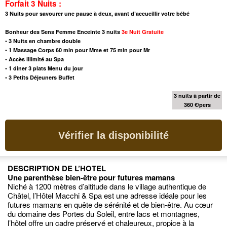
Forfait 3 Nuits :
3 Nuits pour savourer une pause à deux, avant d’accueillir votre bébé
Bonheur des Sens Femme Enceinte
3
nuits
3e Nuit Gratuite
•
3 Nuits en chambre double
•
1 Massage Corps 60 min pour Mme et 75 min pour Mr
• Accès illimité au Spa
•
1 diner 3 plats Menu du jour
•
3 Petits Déjeuners Buffet
3 nuits à partir de
360 €/pers
Vérifier la disponibilité
DESCRIPTION DE L’HOTEL
Une parenthèse bien-être pour futures mamans
Niché à 1200 mètres d’altitude dans le village authentique de
Châtel, l’Hôtel Macchi & Spa est une adresse idéale pour les
futures mamans en quête de sérénité et de bien-être. Au cœur
du domaine des Portes du Soleil, entre lacs et montagnes,
l’hôtel offre un cadre préservé et chaleureux, propice à la