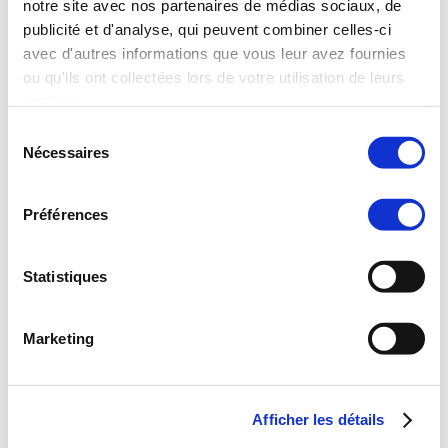
notre site avec nos partenaires de médias sociaux, de
publicité et d'analyse, qui peuvent combiner celles-ci
avec d'autres informations que vous leur avez fournies
ou qu'ils ont collectées lors de votre utilisation de leurs
Stage de voile à Chatel
services.
Sélection
Nécessaires
du
consentement
Préférences
Sentier de randonnée à Chatel
Statistiques
Marketing
Afficher les détails
Village de Chatel