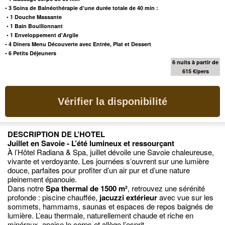
• 3 Soins de Balnéothérapie d'une durée totale de 40 min :
• 1 Douche Massante
• 1 Bain Bouillonnant
• 1 Enveloppement d'Argile
• 4 Diners Menu Découverte avec Entrée, Plat et Dessert
•
6 Petits Déjeuners
6 nuits à partir de
615 €/pers
Vérifier la disponibilité
DESCRIPTION DE L’HOTEL
Juillet en Savoie - L’été lumineux et ressourçant
À l’Hôtel Radiana & Spa, juillet dévoile une Savoie chaleureuse,
vivante et verdoyante. Les journées s’ouvrent sur une lumière
douce, parfaites pour profiter d’un air pur et d’une nature
pleinement épanouie.
Dans notre
Spa thermal de 1500 m²
, retrouvez une sérénité
profonde : piscine chauffée,
jacuzzi extérieur
avec vue sur les
sommets, hammams, saunas et espaces de repos baignés de
lumière. L’eau thermale, naturellement chaude et riche en
minéraux, apaise le corps et allège l’esprit.