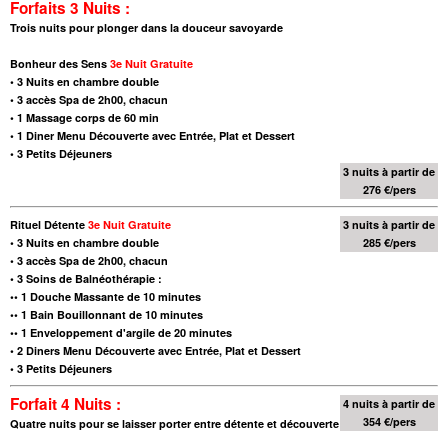
Forfaits 3 Nuits :
Trois nuits pour plonger dans la douceur savoyarde
Bonheur des Sens
3e Nuit Gratuite
•
3 Nuits en chambre double
•
3 accès Spa de 2h00, chacun
•
1 Massage corps de 60 min
•
1 Diner Menu Découverte avec Entrée, Plat et Dessert
•
3 Petits Déjeuners
3 nuits à partir de
276 €/pers
Rituel Détente
3e Nuit Gratuite
3 nuits à partir de
•
3 Nuits en chambre double
285 €/pers
•
3 accès Spa de 2h00, chacun
•
3 Soins de Balnéothérapie :
•
• 1 Douche Massante de 10 minutes
•
• 1 Bain Bouillonnant de 10 minutes
•
• 1 Enveloppement d'argile de 20 minutes
•
2 Diners Menu Découverte avec Entrée, Plat et Dessert
•
3 Petits Déjeuners
Forfait 4 Nuits :
4 nuits à partir de
354 €/pers
Quatre nuits pour se laisser porter entre détente et découverte