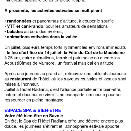
À proximité, les activités estivales se multiplient
•
randonnées
et panoramas d’altitude, à couper le souffle
•
VTT et cani-rando
, pour les amateurs de sensations
•
balades
au bord des rivières,
•
animations estivales dans la vallée
.
En juillet, plusieurs temps forts rythment les environs immédiats
:
le feu d’artifice du 14 juillet
,
la Fête du Col de la Madeleine
à 25 km, entre animations, terroir et patrimoine ou encore les
AcoustiCîmes de Valmorel, un festival musical en altitude.
Après une journée au grand air, retrouvez une table chaleureuse
au
restaurant
de l’hôtel, où les saveurs estivales et locales sont
mises à l’honneur.
Juillet à l’hôtel Radiana, c’est l’alliance parfaite entre bien-être,
nature et douceur de vivre. Une escapade lumineuse pour se
ressourcer en pleine montagne.
ESPACE SPA & BIEN-ETRE
Votre été bien-être en Savoie
En été, le Spa de l’Hôtel Radiana offre une détente encore plus
douce. les journées s’étirent et l’atmosphère estivale apporte