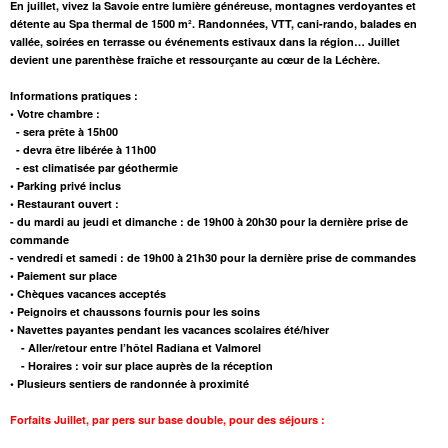
En juillet, vivez la Savoie entre lumière généreuse, montagnes verdoyantes et
détente au
Spa
thermal
de 1500 m²
.
Randonnées
,
VTT
,
cani-rando
, balades en
vallée, soirées en terrasse ou événements estivaux dans la région… Juillet
devient une parenthèse fraîche et ressourçante au cœur de la Léchère.
Informations pratiques :
• Votre chambre :
- sera prête à 15h00
- devra être libérée à 11h00
- est climatisée par géothermie
• Parking privé inclus
• Restaurant ouvert :
- du mardi au jeudi et dimanche : de 19h00 à 20h30 pour la dernière prise de
commande
- vendredi et samedi : de 19h00 à 21h30 pour la dernière prise de commandes
• Paiement sur place
• Chèques vacances acceptés
• Peignoirs et chaussons fournis pour les soins
• Navettes payantes pendant les vacances scolaires été/hiver
- Aller/retour entre l’hôtel Radiana et Valmorel
- Horaires : voir sur place auprès de la réception
• Plusieurs sentiers de randonnée à proximité
Forfaits Juillet
,
par pers sur base double, pour des séjours :