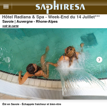
Hôtel Radiana & Spa - Week-End du 14 Juillet
***
Savoie | Auvergne - Rhone-Alpes
voir la carte
Été en Savoie - Échappée fraîcheur et bien-être