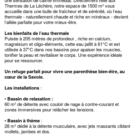
une sensation de calme immédiat. Directement relié aux
Thermes de La Léchère, notre espace de 1500 m² vous
accueille dans une bulle de fraîcheur et de sérénité, où l’eau
thermale - naturellement chaude et riche en minéraux - devient
l’alliée parfaite pour votre mieux-être.
Les bienfaits de l’eau thermale
Puisée à 205 mètres de profondeur , riche en calcium,
magnésium et oligo-éléments, cette eau jaillit à 61°C et est
utilisée à 37°C dans nos bassins pour apaiser les muscles,
tonifier la peau et revitaliser le corps. Une expérience idéale
pour se ressourcer.
Un refuge parfait pour vivre une parenthèse bien-être, au
cœur de la Savoie.
Les installations
:
•
Bassin de relaxation :
60 m² de détente avec couloir de nage à contre-courant et
zones immersives pour relâcher les tensions.
•
Bassin à thème
:
28 m² dédié à la détente musculaire, avec jets massants ciblant
mollets, jambes et dos.