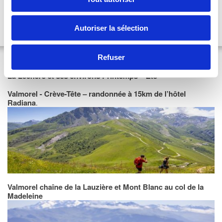
-
La Marmite-
Rue du Bourg, Les Avanchers (16 km). Tél. 04
79 09 83 19 / 06 13 70 89 51
Autoriser la sélection
Nous vous conseillons de réserver à l’avance
Environs
Refuser
La Léchère et ses environs Printemps – Eté
Valmorel - Crève-Tête – randonnée à 15km de l’hôtel
Radiana
.
Valmorel chaîne de la Lauzière et Mont Blanc au col de la
Madeleine