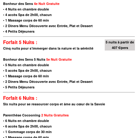
Bonheur des Sens
4e Nuit Gratuite
•
4 Nuits en chambre double
•
4 accès Spa de 2h00, chacun
•
1 Massage corps de 60 min
•
2 Diners Menu Découverte avec Entrée, Plat et Dessert
•
4 Petits Déjeuners
Forfait 5 Nuits :
5 nuits à partir de
407 €/pers
Cinq nuits pour s’immerger dans la nature et la sérénité
Bonheur des Sens 5 Nuits
5e Nuit Gratuite
•
5 Nuits en chambre double
•
5 accès Spa de 2h00, chacun
•
1 Massage corps de 60 min
•
2 Diners Menu Découverte avec Entrée, Plat et Dessert
•
5 Petits Déjeuners
Forfait 6 Nuits :
Six nuits pour se ressourcer corps et âme au cœur de la Savoie
Parenthèse Cocooning
2 Nuits Gratuites
• 6 Nuits en chambre double
• 6 accès Spa de 2h00, chacun
• 1 Gommage corps de 30 min
• 1 Massage corps de 60 min