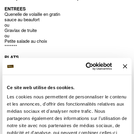
ENTREES
Quenelle de volaille en gratin
sauce au beaufort
ou
Gravlax de truite
ou
Petite salade au choix
*******
PLATS
Escalope savoyarde et linguines
ou
Burger savoyard
Boeuf haché, raclette, frites et salade verte
ou
Ce site web utilise des cookies.
Filet de truite saumonée
Sauce au marc de Savoie, riz et légumes de saison
Les cookies nous permettent de personnaliser le contenu
*******
et les annonces, d'offrir des fonctionnalités relatives aux
DESSERT
médias sociaux et d'analyser notre trafic. Nous
Assiette de trois fromages de Savoie
partageons également des informations sur l'utilisation de
ou
notre site avec nos partenaires de médias sociaux, de
Tiramisu aux fruits rouges
ou
publicité et d'analyse, qui peuvent combiner celles-ci