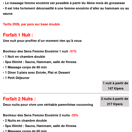
• Le massage femme enceinte est possible à partir du 4ème mois de grossesse
• Il est très fortement déconseillé à une femme enceinte d’aller au hammam ou au
sauna
Tarifs 2026
,
par pers sur base double
Forfait 1 Nuit :
Une nuit pour profiter d’un moment rien qu’à vous
Bonheur des Sens Femme Enceinte 1 nuit
-31%
•
1 Nuit en chambre double
•
Spa illimité : Sauna, Hammam, salle de fitness
•
1 Massage corps de 60 min
•
1 Diner 3 plats avec Entrée, Plat et Dessert
•
1 Petit Déjeuner
1 nuit à partir de
147 €/pers
Forfait 2 Nuits :
2 nuits à partir de
217 €/pers
Deux nuits pour vivre une véritable parenthèse cocooning
Bonheur des Sens Femme Enceinte 2 nuits
-33%
•
2 Nuits en chambre double
•
Spa illimité : Sauna, Hammam, salle de fitness
•
1 Massage corps de 60 min