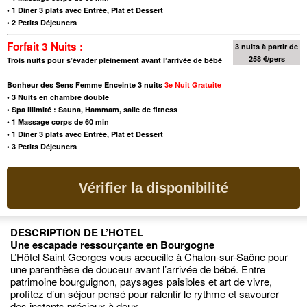
•
1 Diner 3 plats avec Entrée, Plat et Dessert
•
2 Petits Déjeuners
Forfait 3 Nuits :
3 nuits à partir de
258 €/pers
Trois nuits pour s’évader pleinement avant l’arrivée de bébé
Bonheur des Sens Femme Enceinte 3 nuits
3e Nuit Gratuite
•
3 Nuits en chambre double
•
Spa illimité : Sauna, Hammam, salle de fitness
•
1 Massage corps de 60 min
•
1 Diner 3 plats avec Entrée, Plat et Dessert
•
3 Petits Déjeuners
Vérifier la disponibilité
DESCRIPTION DE L’HOTEL
Une escapade ressourçante en Bourgogne
L’Hôtel Saint Georges vous accueille à Chalon-sur-Saône pour
une parenthèse de douceur avant l’arrivée de bébé. Entre
patrimoine bourguignon, paysages paisibles et art de vivre,
profitez d’un séjour pensé pour ralentir le rythme et savourer
des instants précieux à deux.