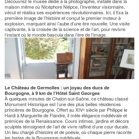
Découvrez le musée dédié à la photographie, installé dans la
maison même où Nicéphore Niépce, l’inventeur visionnaire,
vécut et réalisa ses expériences révolutionnaires. Ici, il fixa la
première image de l’histoire et conçut le premier moteur à
explosion, marquant ainsi l’aube d’une ère nouvelle. Une visite
captivante, à la croisée de la science et de l’art, pour revivre
l’instant où le monde bascula dans l’ère de l’image.
Le Château de Germolles : un joyau des ducs de
Bourgogne, à 9 km de l’Hôtel Saint Georges
À quelques minutes de Chalon-sur-Saône, ce château classé
Monument Historique est l’une des plus belles résidences
princières de Bourgogne. Offert au XIVᵉ siècle par Philippe le
Hardi à Marguerite de Flandre, il mêle élégance médiévale et
prémices de la Renaissance. Cours intimes, jardins et décors
sculptés témoignent de l’art de vivre raffiné d’une cour ducale.
Un lieu chargé d’histoire et de poésie, où chaque pierre raconte
les fastes de la Bourgogne médiévale