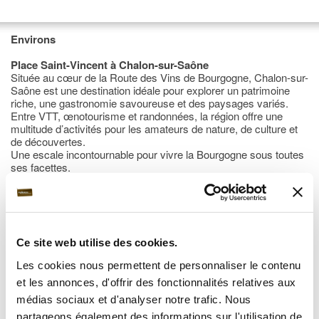
Environs
Place Saint-Vincent à Chalon-sur-Saône
Située au cœur de la Route des Vins de Bourgogne, Chalon-sur-
Saône est une destination idéale pour explorer un patrimoine
riche, une gastronomie savoureuse et des paysages variés.
Entre VTT, œnotourisme et randonnées, la région offre une
multitude d’activités pour les amateurs de nature, de culture et
de découvertes.
Une escale incontournable pour vivre la Bourgogne sous toutes
ses facettes.
Ce site web utilise des cookies.
Les cookies nous permettent de personnaliser le contenu
et les annonces, d'offrir des fonctionnalités relatives aux
Dégustation de vins en Côte Chalonnaise :
médias sociaux et d'analyser notre trafic. Nous
une escapade œnologique aux portes de Chalon-sur-Saône
À quelques minutes de l’hôtel, la Côte Chalonnaise vous invite à
partageons également des informations sur l'utilisation de