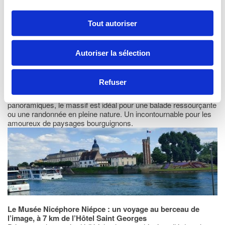
Tout autoriser
Autoriser la sélection
Massif de la Tour du Doyenné à 3km de l’hôtel Saint
Georges à Chalon-sur-Saône
À seulement quelques minutes de l’hôtel, ce site naturel
Refuser
préservé offre une vue imprenable sur Chalon-sur-Saône et ses
alentours. Entre sentiers ombragés et points de vue
panoramiques, le massif est idéal pour une balade ressourçante
ou une randonnée en pleine nature. Un incontournable pour les
amoureux de paysages bourguignons.
Le Musée Nicéphore Niépce : un voyage au berceau de
l’image, à 7 km de l’Hôtel Saint Georges