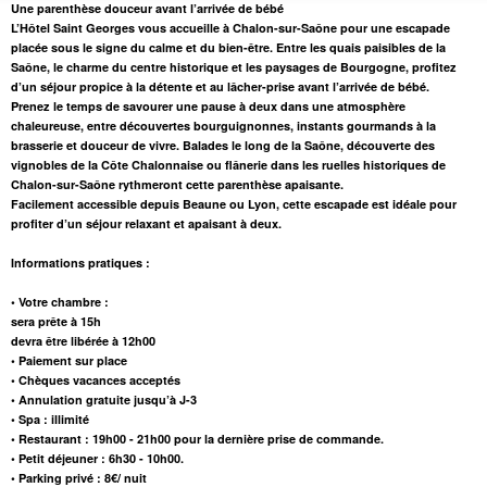
Une parenthèse douceur avant l’arrivée de bébé
L’Hôtel Saint Georges vous accueille à Chalon-sur-Saône pour une escapade
placée sous le signe du calme et du bien-être. Entre les quais paisibles de la
Saône, le charme du centre historique et les paysages de Bourgogne, profitez
d’un séjour propice à la détente et au lâcher-prise avant l’arrivée de bébé.
Prenez le temps de savourer une pause à deux dans une atmosphère
chaleureuse, entre découvertes bourguignonnes, instants gourmands à la
brasserie et douceur de vivre. Balades le long de la Saône, découverte des
vignobles de la Côte Chalonnaise ou flânerie dans les ruelles historiques de
Chalon-sur-Saône rythmeront cette parenthèse apaisante.
Facilement accessible depuis Beaune ou Lyon, cette escapade est idéale pour
profiter d’un séjour relaxant et apaisant à deux.
Informations pratiques :
• Votre chambre :
sera prête à 15h
devra être libérée à 12h00
• Paiement sur place
• Chèques vacances acceptés
• Annulation gratuite jusqu’à J-3
• Spa : illimité
• Restaurant : 19h00 - 21h00 pour la dernière prise de commande.
• Petit déjeuner : 6h30 - 10h00.
• Parking privé : 8€/ nuit