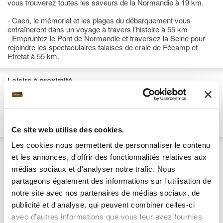
vous trouverez toutes les saveurs de la Normandie à 19 km.
- Caen, le mémorial et les plages du débarquement vous
entraîneront dans un voyage à travers l’histoire à 55 km
- Empruntez le Pont de Normandie et traversez la Seine pour
rejoindre les spectaculaires falaises de craie de Fécamp et
Etretat à 55 km.
Loisirs à proximité
Accro-branche, Baignade en mer, Baignade en rivière, Ballade
en hélicoptère, Ballades en bateau, Ballades en canoé, Centre
équestre, Dégustations produits régionaux, Excursions, Golf,
Musée, Parc d'attractions, Saut à l'élastique
Ce site web utilise des cookies.
Les cookies nous permettent de personnaliser le contenu
Description des chambres
et les annonces, d'offrir des fonctionnalités relatives aux
Chambres Confort :
médias sociaux et d'analyser notre trafic. Nous
Chambres spacieuses, confortables et meublées avec
partageons également des informations sur l'utilisation de
authenticité. Elles possèdent toutes un charme unique qui ravira
tous les désirs.
notre site avec nos partenaires de médias sociaux, de
Avec au choix 2 lits simples ou lit double.
publicité et d'analyse, qui peuvent combiner celles-ci
avec d'autres informations que vous leur avez fournies
Sevices disponibles dans toutes les chambres: