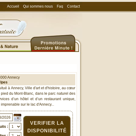
Accueil
Qui sommes nous
Faq
Contact
4000
Annecy
lpes
itué à Annecy, Ville d'art et d'histoire, au cœur
pied du Mont-Blanc, dans le parc naturel des
vices d’un hôtel et d’un restaurant unique,
 imprenable sur le lac d'Annecy...
VERIFIER LA
its :
DISPONIBILITÉ
tes :