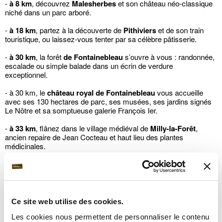
-
à 8 km
, découvrez
Malesherbes
et son château néo-classique
niché dans un parc arboré.
-
à 18 km
, partez à la découverte de
Pithiviers
et de son train
touristique, ou laissez-vous tenter par sa célèbre pâtisserie.
-
à 30 km
, la forêt
de Fontainebleau
s’ouvre à vous : randonnée,
escalade ou simple balade dans un écrin de verdure
exceptionnel.
- à 30 km, le
château royal de Fontainebleau
vous accueille
avec ses 130 hectares de parc, ses musées, ses jardins signés
Le Nôtre et sa somptueuse galerie François Ier.
-
à 33 km
, flânez dans le village médiéval de
Milly-la-Forêt
,
ancien repaire de Jean Cocteau et haut lieu des plantes
médicinales.
Côté saveurs, le Centre-Val de Loire séduit aussi les gourmets :
poissons de Loire, gibiers, fromages locaux, et vins AOC comme
Sancerre, Reuilly ou Valençay subliment chaque moment.
Envie d’un week-end à deux ?
Le Château d’Augerville vous
offre un cadre romantique, raffiné et apaisant. Spa, soins à deux,
Ce site web utilise des cookies.
dîners et chambres de charme font de ce domaine un lieu idéal
pour se retrouver, se détendre et vivre une parenthèse
Les cookies nous permettent de personnaliser le contenu