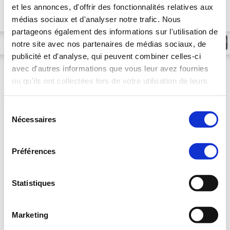
inoubliable.
et les annonces, d'offrir des fonctionnalités relatives aux
médias sociaux et d'analyser notre trafic. Nous
partageons également des informations sur l'utilisation de
Centre - Val de Loire
Sort
notre site avec nos partenaires de médias sociaux, de
publicité et d'analyse, qui peuvent combiner celles-ci
Château d'Augerville Golf & Spa
*****
Note : 9.4/10
avec d'autres informations que vous leur avez fournies
Fontainebleau | Centre - Val de Loire
ou qu'ils ont collectées lors de votre utilisation de leurs
services.
Sélection
Nécessaires
du
consentement
Préférences
Statistiques
Marketing