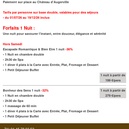
Paiement sur place au Château d'Augerville
Tarifs par personne sur base double, valables pour des séjours
•
du 01/07/26 au 19/12/26 inclus
Forfaits 1 Nuit :
Une nuit pour savourer l’instant, entre douceur, élégance et sérénité
Hors Samedi
Escapade Romantique & Bien Etre 1 nuit
-36%
•
1 Nuit en chambre double
•
2h30 de Spa
•
1 diner 4 plats à la Carte avec Entrée, Plat, Fromage et Dessert
•
1 Petit Déjeuner Buffet
1 nuit à partir de
199 €/pers
Bonheur des Sens 1 nuit
-32%
1 nuit à partir de
•
1 Nuit en chambre double
279 €/pers
•
2h30 de Spa
•
1 massage de 60 min
•
1 dîner 4 plats à la Carte avec Entrée, Plat, Fromage et Dessert
•
1 Petit Déjeuner Buffet
Tél: 01.45.78.93.52