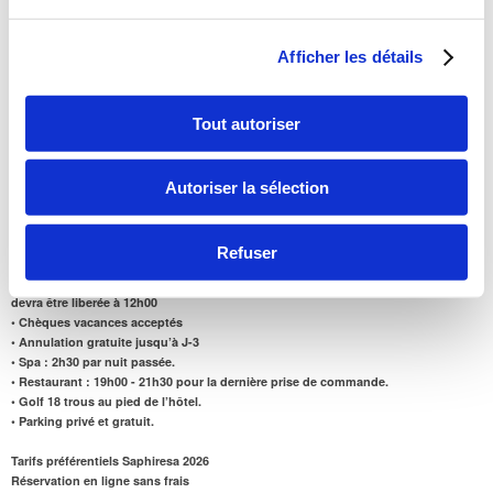
Château d'Augerville : Votre escapade à seulement 1h30 de Paris
Situé à seulement 1h30 de Paris et 30 minutes de Fontainebleau, le Château
d’Augerville Golf & Spa, hôtel 5 étoiles, vous invite à une parenthèse de bien-
Afficher les détails
être. Niché dans un parc de 100 hectares, cet établissement est un lieu
d'exception où tout est pensé pour votre détente.
Entre nature et histoire, découvrez une expérience complète : le
Spa
pour vous
Tout autoriser
ressourcer, le
restaurant
Jacques Cœur
avec un diner à la carte
pour émerveiller
vos papilles et un
Golf 18 trous
pour les amateurs de sport et de verdure.
• Surclassement Offert
Autoriser la sélection
• Coupe de Champagne ou Cocktail sans alcool : Offert
Informations pratiques :
Refuser
•
Votre chambre
:
sera prête à 16h
devra être liberée à 12h00
• Chèques vacances acceptés
• Annulation gratuite jusqu’à J-3
• Spa
:
2h30 par nuit passée.
• Restaurant : 19h00 - 21h30 pour la dernière prise de commande.
• Golf 18 trous au pied de l’hôtel.
• Parking privé et gratuit.
Tarifs préférentiels Saphiresa 2026
Réservation en ligne sans frais