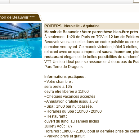
oir de Beauvoir
***
POITIERS
|
Nouvelle - Aquitaine
Manoir de Beauvoir : Votre parenthèse bien-être près
À seulement 1h20 de Paris en TGV et
12 km de Poitier
Beauvoir vous accueille dans un cadre paisible au cœur
domaine verdoyant. Ce manoir victorien, hôtel 3 étoiles, 
relaxant avec un
spa
comprenant
sauna
,
hammam
,
pis
restaurant
élégant et de belles possibilités de randonn
VTT. Un lieu idéal pour se ressourcer, à deux pas du
Fu
Parc Terre de Dragons.
Informations pratiques :
• Votre chambre :
sera prête à 16h
devra être liberée à 11h00
• Chèques vacances acceptés
• Annulation gratuite jusqu’à J-3
• Spa : 1h00 par nuit passée.
•
Horaires du Spa
: 10h00 - 20h00
• Restaurant :
ouvert du lundi au samedi inclus
Juillet / Août : 7/7
Horaires : 19h00 - 21h00 pour la dernière prise de co
• Parking privé et gratuit.