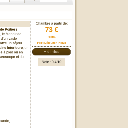
Chambre à partir de:
73 €
 de Poitiers
s
, le Manoir de
/pers.
 d’un vaste
offre un séjour
Petit Déjeuner inclus
cine intérieure
, un
+ d'infos
ée à pied ou en
turoscope
et du
Note : 9.4/10
mmande,