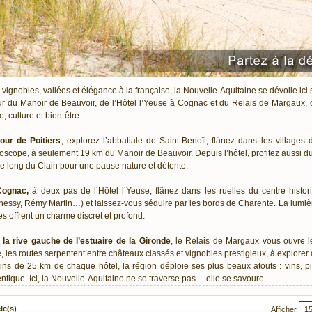
 vignobles, vallées et élégance à la française, la Nouvelle-Aquitaine se dévoile ici s
r du Manoir de Beauvoir, de l’Hôtel l’Yeuse à Cognac et du Relais de Margaux,
e, culture et bien-être :
our de Poitiers
, explorez l’abbatiale de Saint-Benoît, flânez dans les village
oscope, à seulement 19 km du Manoir de Beauvoir. Depuis l’hôtel, profitez aussi 
le long du Clain pour une pause nature et détente.
Cognac,
à deux pas de l’Hôtel l’Yeuse, flânez dans les ruelles du centre histo
essy, Rémy Martin…) et laissez-vous séduire par les bords de Charente. La lumièr
s offrent un charme discret et profond.
 la rive gauche de l’estuaire de la Gironde
, le Relais de Margaux vous ouvre le
, les routes serpentent entre châteaux classés et vignobles prestigieux, à explorer
ns de 25 km de chaque hôtel, la région déploie ses plus beaux atouts : vins, pi
ntique. Ici, la Nouvelle-Aquitaine ne se traverse pas… elle se savoure.
cle(s)
Afficher