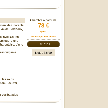
Chambre à partir de:
78 €
ement de Charente,
8 km de Bordeaux,
/pers.
pa
avec Sauna,
Petit Déjeuner inclus
omique, d’une
+ d'infos
harentaise, d’une
 ressourçante
Note : 8.6/10
r les soins.
mam, Jacuzzi,
er vos balades