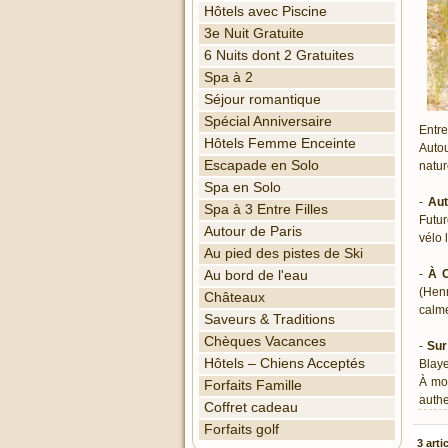
Hôtels avec Piscine
3e Nuit Gratuite
6 Nuits dont 2 Gratuites
Spa à 2
Séjour romantique
Spécial Anniversaire
Entre
Hôtels Femme Enceinte
Autou
Escapade en Solo
natur
Spa en Solo
-
Aut
Spa à 3 Entre Filles
Futur
Autour de Paris
vélo 
Au pied des pistes de Ski
-
À 
Au bord de l'eau
(Henn
Châteaux
calme
Saveurs & Traditions
Chèques Vacances
-
Sur
Hôtels – Chiens Acceptés
Blaye
À moi
Forfaits Famille
authe
Coffret cadeau
Forfaits golf
3 arti