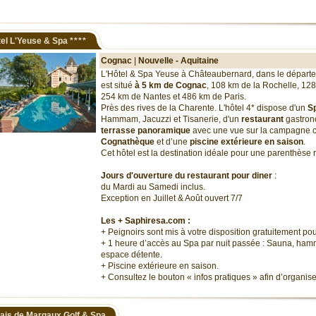
el L'Yeuse & Spa
****
Cognac
|
Nouvelle - Aquitaine
L'Hôtel & Spa Yeuse à Châteaubernard, dans le départ
est situé
à 5 km de Cognac
, 108 km de la Rochelle, 12
254 km de Nantes et 486 km de Paris.
Près des rives de la Charente. L'hôtel 4* dispose d'un
S
Hammam, Jacuzzi et Tisanerie, d'un
restaurant
gastron
terrasse panoramique
avec une vue sur la campagne c
Cognathèque
et d’une
piscine extérieure en saison
.
Cet hôtel est la destination idéale pour une parenthèse
Jours d'ouverture du restaurant pour diner
:
du Mardi au Samedi inclus.
Exception en Juillet & Août ouvert 7/7
Les + Saphiresa.com :
+ Peignoirs sont mis à votre disposition gratuitement pou
+ 1 heure d’accès au Spa par nuit passée : Sauna, ham
espace détente.
+ Piscine extérieure en saison.
+ Consultez le bouton « infos pratiques » afin d’organis
ais de Margaux Golf & Spa