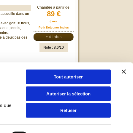
Chambre à partir de:
89 €
 accueille dans un
/pers.
avec golf 18 trous,
erie, tennis,
Petit Déjeuner inclus
tembre,
+ d'infos
ue à deux pas des
Note : 8.6/10
Tout autoriser
par page
Trier par
Autoriser la sélection
ns que
Refuser
ebook