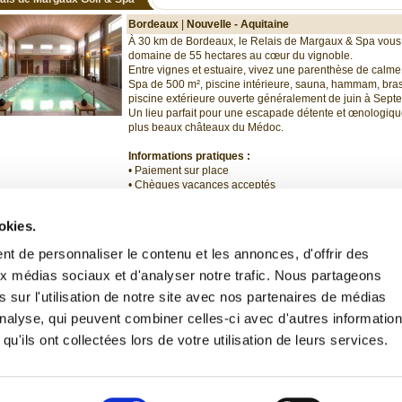
Bordeaux
|
Nouvelle - Aquitaine
À 30 km de Bordeaux, le Relais de Margaux & Spa vous
domaine de 55 hectares au cœur du vignoble.
Entre vignes et estuaire, vivez une parenthèse de calme 
Spa de 500 m², piscine intérieure, sauna, hammam, brass
piscine extérieure ouverte généralement de juin à Sep
Un lieu parfait pour une escapade détente et œnologiq
plus beaux châteaux du Médoc.
Informations pratiques :
• Paiement sur place
• Chèques vacances acceptés
• Parking privé gratuit
okies.
t de personnaliser le contenu et les annonces, d'offrir des
cle(s)
Afficher
aux médias sociaux et d'analyser notre trafic. Nous partageons
 sur l'utilisation de notre site avec nos partenaires de médias
'analyse, qui peuvent combiner celles-ci avec d'autres informatio
qu'ils ont collectées lors de votre utilisation de leurs services.
ommes-nous ?
FAQ
Coffret Cadeau
Conditions Générales de vente
Page Fac
Plan du Site
Termes de recherche