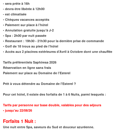
- sera prête à 16h
- devra être libérée à 12h00
- est climatisée
• Chèques vacances acceptés
• Paiement sur place à l’hôtel
• Annulation gratuite jusqu’à J-2
• Spa : 2h00 par nuit passée
• Restaurant : 19h30 - 21h30 pour la dernière prise de commande
• Golf de 18 trous au pied de l’hôtel
• Accès aux 2 piscines extérieures d’Avril à Octobre dont une chauffée
Tarifs préférentiels Saphiresa 2026
Réservation en ligne sans frais
Paiement sur place au Domaine de l’Esterel
Prêt à vous détendre au Domaine de l'Esterel ?
Pour cet hôtel, il existe des forfaits de 1 à 6 Nuits, parmi lesquels :
Tarifs par personne sur base double, valables pour des séjours
•
jusqu'au 22/08/26
Forfaits 1 Nuit :
Une nuit entre Spa, saveurs du Sud et douceur azuréenne.