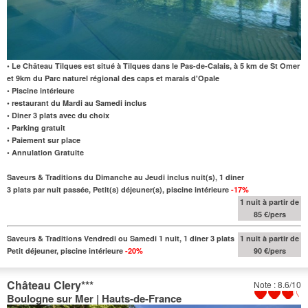
• Le Château Tilques est situé à Tilques dans le Pas-de-Calais, à 5 km de St Omer
et 9km du Parc naturel régional des caps et marais d'Opale
• Piscine intérieure
• restaurant du Mardi au Samedi inclus
• Diner 3 plats avec du choix
• Parking gratuit
• Paiement sur place
• Annulation Gratuite
Saveurs & Traditions du Dimanche au Jeudi inclus nuit(s), 1 diner
3 plats par nuit passée, Petit(s) déjeuner(s), piscine intérieure
-17%
1 nuit à partir de
85 €/pers
Saveurs & Traditions Vendredi ou Samedi 1 nuit, 1 diner 3 plats
1 nuit à partir de
Petit déjeuner, piscine intérieure
-20%
90 €/pers
Château Clery
***
Note : 8.6/10
Boulogne sur Mer | Hauts-de-France