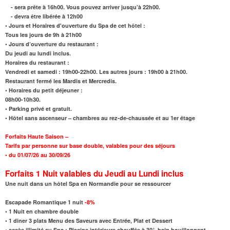
- sera prête à 16h00. Vous pouvez arriver jusqu’à 22h00.
- devra être libérée à 12h00
• Jours et Horaires d'ouverture du Spa de cet hôtel :
Tous les jours de 9h à 21h00
• Jours d’ouverture du restaurant :
Du jeudi au lundi inclus.
Horaires du restaurant :
Vendredi et samedi : 19h00-22h00. Les autres jours : 19h00 à 21h00.
Restaurant fermé les Mardis et Mercredis.
• Horaires du petit déjeuner :
08h00-10h30.
• Parking privé et gratuit.
• Hôtel sans ascenseur – chambres au rez-de-chaussée et au 1er étage
Forfaits Haute Saison –
Tarifs par personne sur base double, valables pour des séjours
• du 01/07/26 au 30/09/26
Forfaits 1 Nuit valables du Jeudi au Lundi inclus
Une nuit dans un hôtel Spa en Normandie pour se ressourcer
Escapade Romantique 1 nuit
-8%
•
1 Nuit en chambre double
• 1 diner 3 plats Menu des Saveurs avec Entrée, Plat et Dessert
•
accès illimité au Spa : Piscine intérieure chauffée à 30°, bain bouillonnant,