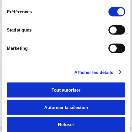
consentement
Préférences
Statistiques
Marketing
Cet hôtel est ouvert
• Paiement sur place
• Annulation Gratuite
• Domaine skiable Alpin & Nordique à Gérardmer + le Domaine skiable la
Afficher les détails
Mauselaine et le Domaine Nordique Lispach la Bresse
Pour cet hôtel, il existe des forfaits de 1 à 3 Nuits, parmi lesquels :
Escapade Romantique : 1 nuit ,1 diner 4 plats,
Tout autoriser
1 Petit déjeuner, accès Spa
-21%
1 nuit à partir de
109 €/pers
Autoriser la sélection
Bonheur des Sens : 1 nuit, 1 diner 4 plats, 1 massage de 60 min,
1 nuit à partir de
1 petit déj et accès Spa
-36%
189 €/pers
Refuser