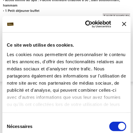
hammam
•
1 Petit déjeuner buffet
1 nuit à partir de
164 €/pers
Bonheur des Sens 1 nuit
-9%
•
1 Nuit en chambre double
•
1 massage corps de 50 minutes
Ce site web utilise des cookies.
• 1 diner 3 plats Menu des Saveurs avec Entrée, Plat et Dessert
•
accès illimité au Spa : Piscine intérieure chauffée à 30°, bain bouillonnant,
Les cookies nous permettent de personnaliser le contenu
hammam...
et les annonces, d'offrir des fonctionnalités relatives aux
•
1 Petit déjeuner buffet
médias sociaux et d'analyser notre trafic. Nous
1 nuit à partir de
249 €/pers
partageons également des informations sur l'utilisation de
notre site avec nos partenaires de médias sociaux, de
Hôtel la Jamagne & Spa
***
Note : 10/10
publicité et d'analyse, qui peuvent combiner celles-ci
Gérardmer | Grand Est
avec d'autres informations que vous leur avez fournies
ou qu'ils ont collectées lors de votre utilisation de leurs
services.
Sélection
Nécessaires
du