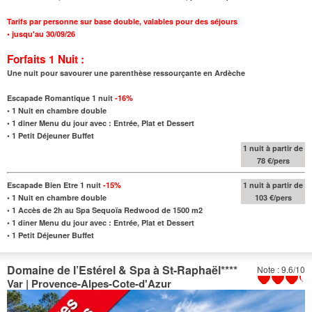
Tarifs par personne sur base double, valables pour des séjours
•
jusqu'au
30/09/26
Forfaits 1 Nuit :
Une nuit pour savourer une parenthèse ressourçante en Ardèche
Escapade Romantique 1 nuit
-16
%
•
1 Nuit en chambre double
•
1 diner Menu du jour avec : Entrée, Plat et Dessert
•
1 Petit Déjeuner Buffet
1 nuit à partir de
78 €/pers
Escapade Bien Etre 1 nuit
-15
%
1 nuit à partir de
•
1 Nuit en chambre double
103 €/pers
•
1 Accès de 2h au Spa Sequoïa Redwood de
1500 m2
•
1 dîner Menu du jour avec : Entrée, Plat et Dessert
•
1 Petit Déjeuner Buffet
Domaine de l’Estérel & Spa à St-Raphaël
****
Note : 9.6/10
Var | Provence-Alpes-Cote-d'Azur