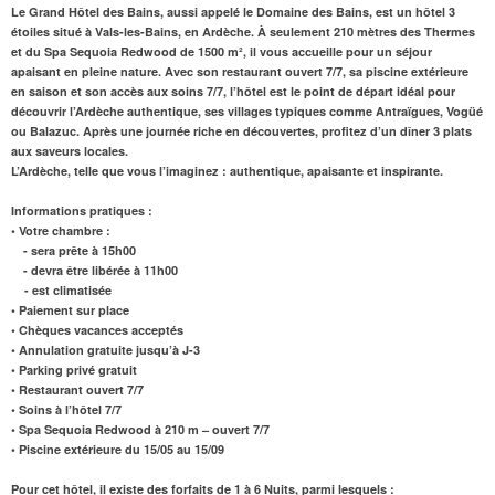
Le Grand Hôtel des Bains, aussi appelé le Domaine des Bains, est un hôtel 3
étoiles situé à Vals-les-Bains, en Ardèche. À seulement 210 mètres des Thermes
et du
Spa
Sequoia Redwood
de 1500 m²
, il vous accueille pour un séjour
apaisant en pleine nature. Avec son
restaurant
ouvert 7/7, sa piscine extérieure
en saison et son accès aux
soins 7/7
, l’hôtel est le point de départ idéal pour
découvrir l’Ardèche authentique, ses villages typiques comme Antraïgues, Vogüé
ou Balazuc. Après une journée riche en découvertes, profitez d’un dîner 3 plats
aux saveurs locales.
L’Ardèche, telle que vous l’imaginez : authentique, apaisante et inspirante.
Informations pratiques :
• Votre chambre :
- sera prête à 15h00
- devra être libérée à 11h00
- est climatisée
• Paiement sur place
• Chèques vacances acceptés
• Annulation gratuite jusqu’à J-3
• Parking privé gratuit
• Restaurant ouvert 7/7
• Soins à l’hôtel 7/7
• Spa Sequoia Redwood à 210 m – ouvert 7/7
• Piscine extérieure du 15/05 au 15/09
Pour cet hôtel, il existe des forfaits de 1 à 6 Nuits, parmi lesquels :