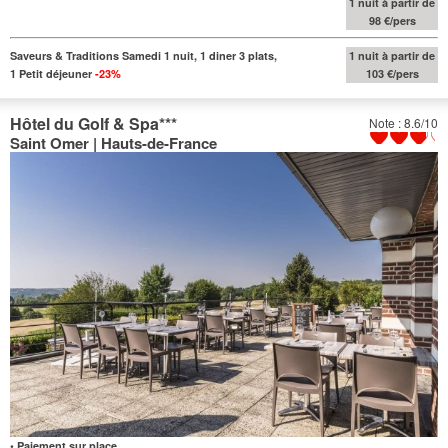
1 nuit à partir de
98 €/pers
Saveurs & Traditions Samedi 1 nuit, 1 diner 3 plats,
1 nuit à partir de
1 Petit déjeuner
-23%
103 €/pers
Hôtel du Golf & Spa
***
Note : 8.6/10
Saint Omer | Hauts-de-France
• Paiement sur place