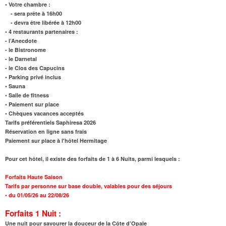
• Votre chambre :
- sera prête à 16h00
- devra être libérée à 12h00
• 4 restaurants partenaires :
- l’Anecdote
- le Bistronome
- le Darnetal
- le Clos des Capucins
• Parking privé inclus
• Sauna
• Salle de fitness
• Paiement sur place
• Chèques vacances acceptés
Tarifs préférentiels Saphiresa 2026
Réservation en ligne sans frais
Paiement sur place à l'hôtel Hermitage
Pour cet hôtel, il existe des forfaits de 1 à 6 Nuits, parmi lesquels :
Forfaits Haute Saison
Tarifs par personne sur base double, valables pour des séjours
•
du 01/05/26 au 22/08/26
Forfaits 1 Nuit :
Une nuit pour savourer la douceur de la Côte d’Opale