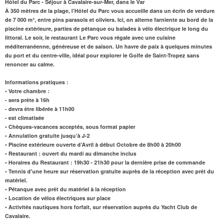
Hôtel du Parc - Séjour à Cavalaire-sur-Mer, dans le Var
À 350 mètres de la plage,
l’Hôtel du Parc vous accueille dans un écrin de verdure
de 7 000 m², entre pins parasols et oliviers. Ici, on alterne farniente au bord de la
piscine extérieure, parties de pétanque ou balades à vélo électrique le long du
littoral. Le soir, le
restaurant
Le Parc vous régale avec une cuisine
méditerranéenne, généreuse et de saison. Un havre de paix à quelques minutes
du port et du centre-ville, idéal pour explorer le Golfe de Saint-Tropez sans
renoncer au calme.
Informations pratiques :
• Votre chambre :
- sera prête à 16h
- devra être libérée à 11h00
- est climatisée
• Chèques-vacances acceptés, sous format papier
• Annulation gratuite jusqu’à J-2
• Piscine extérieure ouverte d’Avril à début Octobre de 8h00 à 20h00
• Restaurant : ouvert du mardi au dimanche inclus
• Horaires du Restaurant : 19h30 - 21h30 pour la dernière prise de commande
• Tennis d'une heure sur réservation gratuite auprès de la réception avec prêt du
matériel.
• Pétanque avec prêt du matériel à la réception
• Location de vélos électriques sur place
• Activités nautiques hors forfait, sur réservation auprès du Yacht Club de
Cavalaire.