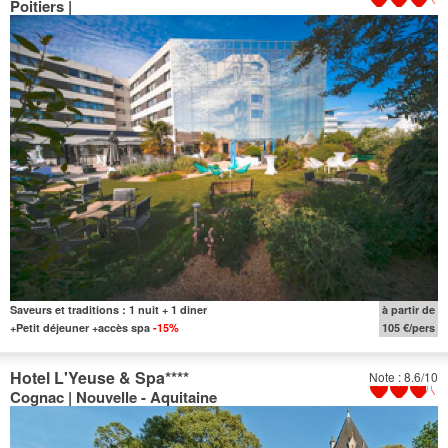
Poitiers |
Saveurs et traditions : 1 nuit + 1 diner
à partir de
+Petit déjeuner +accès spa
-15%
105 €/pers
Hotel L'Yeuse & Spa
****
Note : 8.6/10
Cognac | Nouvelle - Aquitaine