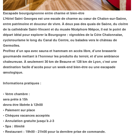
Escapade bourguignonne entre charme et bien-être
L’Hôtel Saint Georges
est une escale de charme au cœur de Chalon-sur-Saône,
entre patrimoine et douceur de vivre. À deux pas des quais de Saône, du cloître
de la cathédrale Saint-Vincent et du musée Nicéphore Niépce, il est le point de
départ idéal pour explorer la Bourgogne : vignobles de la Côte Chalonnaise,
cyclotourisme le long du Canal du Centre, ou balades vers le château de
Germolles.
Profitez d’un spa avec
sauna
et
hammam
en accès libre, d’une
brasserie
gourmande
mettant à l’honneur les produits du terroir, et d’une ambiance
chaleureuse. À seulement
30 km de Beaune
et 128 km de Lyon, c’est une
destination facile d’accès pour un week-end bien-être ou une escapade
œnologique.
Informations pratiques :
• Votre chambre :
sera prête à 15h
devra être libérée à 12h00
• Paiement sur place
• Chèques vacances acceptés
• Annulation gratuite jusqu’à J-3
• Spa : illimité
• Restaurant : 19h00 - 21h00 pour la dernière prise de commande.