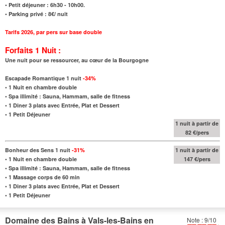
• Petit déjeuner : 6h30 - 10h00.
• Parking privé : 8€/ nuit
Tarifs 2026
,
par pers sur base double
Forfaits 1 Nuit :
Une nuit pour se ressourcer, au cœur de la Bourgogne
Escapade Romantique 1 nuit
-34%
•
1 Nuit en chambre double
•
Spa illimité : Sauna, Hammam, salle de fitness
•
1 Diner 3 plats avec Entrée, Plat et Dessert
•
1 Petit Déjeuner
1 nuit à partir de
82 €/pers
Bonheur des Sens 1 nuit
-31%
1 nuit à partir de
•
1 Nuit en chambre double
147 €/pers
•
Spa illimité : Sauna, Hammam, salle de fitness
•
1 Massage corps de 60 min
•
1 Diner 3 plats avec Entrée, Plat et Dessert
•
1 Petit Déjeuner
Domaine des Bains à Vals-les-Bains en
Note : 9/10