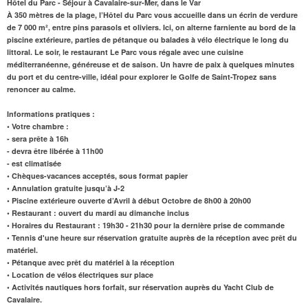
Hôtel du Parc - Séjour à Cavalaire-sur-Mer, dans le Var
À 350 mètres de la plage,
l’Hôtel du Parc vous accueille dans un écrin de verdure
de 7 000 m², entre pins parasols et oliviers. Ici, on alterne farniente au bord de la
piscine extérieure, parties de pétanque ou balades à vélo électrique le long du
littoral. Le soir, le
restaurant
Le Parc vous régale avec une cuisine
méditerranéenne, généreuse et de saison. Un havre de paix à quelques minutes
du port et du centre-ville, idéal pour explorer le Golfe de Saint-Tropez sans
renoncer au calme.
Informations pratiques :
• Votre chambre :
- sera prête à 16h
- devra être libérée à 11h00
- est climatisée
• Chèques-vacances acceptés, sous format papier
• Annulation gratuite jusqu’à J-2
• Piscine extérieure ouverte d’Avril à début Octobre de 8h00 à 20h00
• Restaurant : ouvert du mardi au dimanche inclus
• Horaires du Restaurant : 19h30 - 21h30 pour la dernière prise de commande
• Tennis d'une heure sur réservation gratuite auprès de la réception avec prêt du
matériel.
• Pétanque avec prêt du matériel à la réception
• Location de vélos électriques sur place
• Activités nautiques hors forfait, sur réservation auprès du Yacht Club de
Cavalaire.