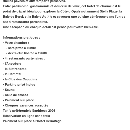
ruelles pavées et aux remparts préservés.
Entre patrimoine
,
gastronomie et douceur de vivre
, cet hôtel de charme est le
point de départ idéal pour
explorer la Côte d’Opale
notamment Stella Plage, la
Baie de Berck et la Baie d’Authie et
savourer une cuisine généreuse
dans l’un de
ses 4 restaurants partenaires.
Une escapade où chaque détail est pensé pour votre bien-être.
Informations pratiques :
• Votre chambre :
- sera prête à 16h00
- devra être libérée à 12h00
• 4 restaurants partenaires :
- l’Anecdote
- le Bistronome
- le Darnetal
- le Clos des Capucins
• Parking privé inclus
• Sauna
• Salle de fitness
• Paiement sur place
• Chèques vacances acceptés
Tarifs préférentiels Saphiresa 2026
Réservation en ligne sans frais
Paiement sur place à l'hôtel Hermitage