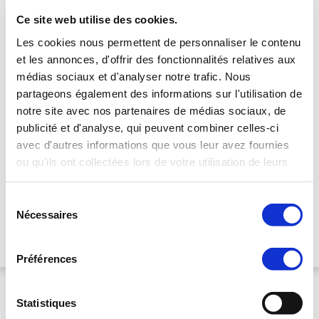
Ce site web utilise des cookies.
Les cookies nous permettent de personnaliser le contenu
et les annonces, d'offrir des fonctionnalités relatives aux
médias sociaux et d'analyser notre trafic. Nous
partageons également des informations sur l'utilisation de
• Paiement sur place
notre site avec nos partenaires de médias sociaux, de
• Annulation Gratuite
• Parking privé gratuit
publicité et d'analyse, qui peuvent combiner celles-ci
avec d'autres informations que vous leur avez fournies
Pour cet hôtel, il existe des forfaits de 1 à 6 Nuits, parmi lesquels :
ou qu'ils ont collectées lors de votre utilisation de leurs
Saveurs & Traditions hors Samedi : 1 nuit, 1 diner 3 plats,
services.
1 petit déjeuner et Accès Sauna & Jacuzzi
-31%
1 nuit à partir de
Sélection
87 €/pers
Nécessaires
du
consentement
Saveurs & Traditions Samedi : 1 nuit, 1 diner 3 plats,
1 nuit à partir de
1 petit déjeuner et Accès Sauna & Jacuzzi
-22%
98 €/pers
Préférences
Château d'Artigny & Spa
*****
Note : 9.4/10
Tours | Centre - Val de Loire
Statistiques