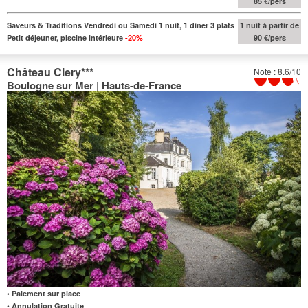
85 €/pers
Saveurs & Traditions Vendredi ou Samedi 1 nuit, 1 diner 3 plats
1 nuit à partir de
Petit déjeuner, piscine intérieure
-20%
90 €/pers
Château Clery
***
Note : 8.6/10
Boulogne sur Mer | Hauts-de-France
• Paiement sur place
• Annulation Gratuite