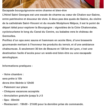
Escapade bourguignonne entre charme et bien-être
L’Hôtel Saint Georges
est une escale de charme au cœur de Chalon-sur-Saône,
entre patrimoine et douceur de vivre. À deux pas des quais de Saône, du cloître
de la cathédrale Saint-Vincent et du musée Nicéphore Niépce, il est le point de
départ idéal pour explorer la Bourgogne : vignobles de la Côte Chalonnaise,
cyclotourisme le long du Canal du Centre, ou balades vers le château de
Germolles.
Profitez d’un spa avec
sauna
et
hammam
en accès libre, d’une
brasserie
gourmande
mettant à l’honneur les produits du terroir, et d’une ambiance
chaleureuse. À seulement
30 km de Beaune
et 128 km de Lyon, c’est une
destination facile d’accès pour un week-end bien-être ou une escapade
œnologique.
Informations pratiques :
• Votre chambre :
sera prête à 15h
devra être libérée à 12h00
• Paiement sur place
• Chèques vacances acceptés
• Annulation gratuite jusqu’à J-3
• Spa : illimité
• Restaurant : 19h00 - 21h00 pour la dernière prise de commande.