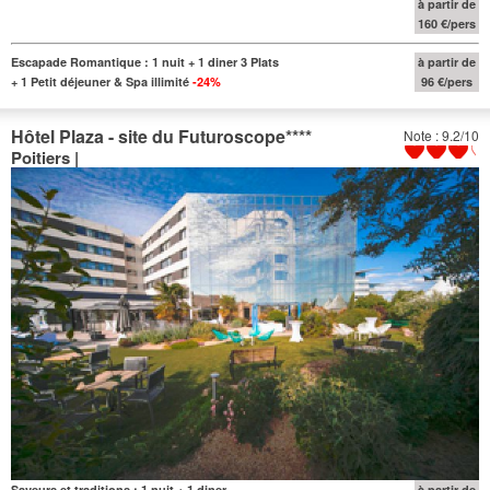
à partir de
160 €/pers
Escapade Romantique : 1 nuit + 1 diner 3 Plats
à partir de
+ 1 Petit déjeuner & Spa illimité
-24%
96 €/pers
Hôtel Plaza - site du Futuroscope
****
Note : 9.2/10
Poitiers |
Saveurs et traditions : 1 nuit + 1 diner
à partir de