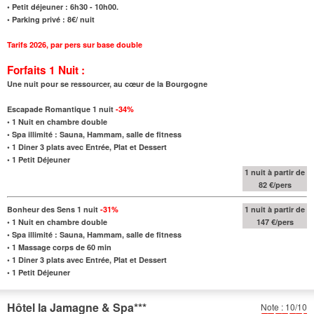
• Petit déjeuner : 6h30 - 10h00.
• Parking privé : 8€/ nuit
Tarifs 2026
,
par pers sur base double
Forfaits 1 Nuit :
Une nuit pour se ressourcer, au cœur de la Bourgogne
Escapade Romantique 1 nuit
-34%
•
1 Nuit en chambre double
•
Spa illimité : Sauna, Hammam, salle de fitness
•
1 Diner 3 plats avec Entrée, Plat et Dessert
•
1 Petit Déjeuner
1 nuit à partir de
82 €/pers
Bonheur des Sens 1 nuit
-31%
1 nuit à partir de
•
1 Nuit en chambre double
147 €/pers
•
Spa illimité : Sauna, Hammam, salle de fitness
•
1 Massage corps de 60 min
•
1 Diner 3 plats avec Entrée, Plat et Dessert
•
1 Petit Déjeuner
Hôtel la Jamagne & Spa
***
Note : 10/10