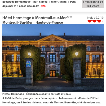
Escapade Romantique 1 nuit Samedi 1 diner 3 plats, 1 Petit
1 nuit à partir de
déjeuner et 1 accès Spa de 2h
-12%
204 €/pers
Hôtel Hermitage à Montreuil-sur-Mer
****
Note : 9.2/10
Montreuil-Sur-Mer | Hauts-de-France
l'Hôtel Hermitage - Échappée élégante en Côte d’Opale
À 2h30 de Paris
, plongez dans l’atmosphère chaleureuse et raffinée de l’
Hôtel
Hermitage
, un 4 étoiles niché au cœur de
Montreuil-sur-Mer
, cité historique aux