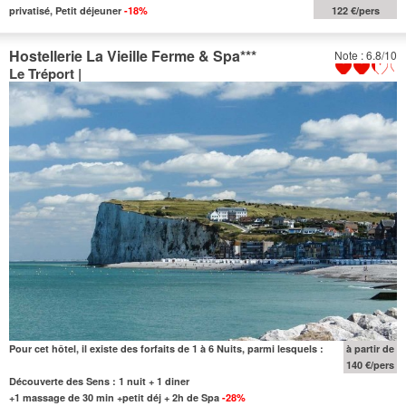
privatisé, Petit déjeuner
-18%
122 €/pers
Hostellerie La Vieille Ferme & Spa
***
Note : 6.8/10
Le Tréport |
Pour cet hôtel, il existe des forfaits de 1 à 6 Nuits, parmi lesquels :
à partir de
140 €/pers
Découverte des Sens : 1 nuit + 1 diner
+1 massage de 30 min +petit déj + 2h de Spa
-28%