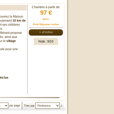
Chambre à partir de:
97 €
couvrez la Maison
/pers.
seulement
10 km de
t ses célèbres
Petit Déjeuner inclus
re.
+ d'infos
n Bérard propose
o, ainsi que
ur le
village
Note : 9/10
éale pour une
inclus
par page
Trier par