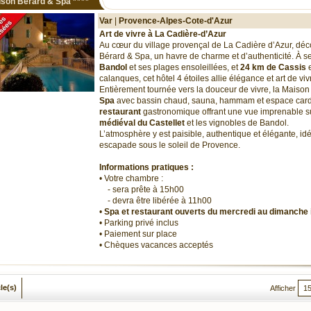
ison Bérard & Spa
****
Var
|
Provence-Alpes-Cote-d'Azur
Art de vivre à La Cadière-d’Azur
Au cœur du village provençal de La Cadière d’Azur, dé
Bérard & Spa, un havre de charme et d’authenticité. À 
Bandol
et ses plages ensoleillées, et
24 km de Cassis
e
calanques, cet hôtel 4 étoiles allie élégance et art de viv
Entièrement tournée vers la douceur de vivre, la Maiso
Spa
avec bassin chaud, sauna, hammam et espace cardi
restaurant
gastronomique offrant une vue imprenable s
médiéval du Castellet
et les vignobles de Bandol.
L’atmosphère y est paisible, authentique et élégante, id
escapade sous le soleil de Provence.
Informations pratiques :
• Votre chambre :
- sera prête à 15h00
- devra être libérée à 11h00
•
Spa et restaurant ouverts du mercredi au dimanche 
• Parking privé inclus
• Paiement sur place
• Chèques vacances acceptés
cle(s)
Afficher