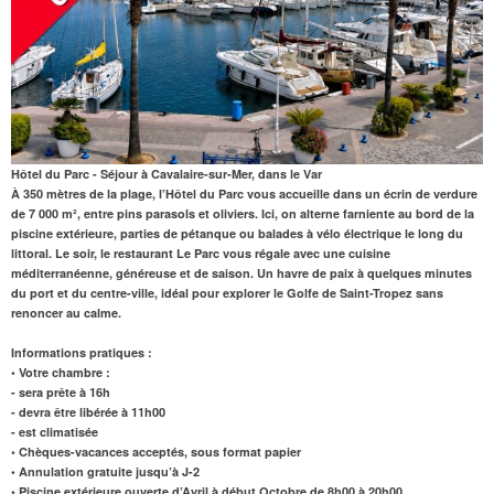
Hôtel du Parc - Séjour à Cavalaire-sur-Mer, dans le Var
À 350 mètres de la plage,
l’Hôtel du Parc vous accueille dans un écrin de verdure
de 7 000 m², entre pins parasols et oliviers. Ici, on alterne farniente au bord de la
piscine extérieure, parties de pétanque ou balades à vélo électrique le long du
littoral. Le soir, le
restaurant
Le Parc vous régale avec une cuisine
méditerranéenne, généreuse et de saison. Un havre de paix à quelques minutes
du port et du centre-ville, idéal pour explorer le Golfe de Saint-Tropez sans
renoncer au calme.
Informations pratiques :
• Votre chambre :
- sera prête à 16h
- devra être libérée à 11h00
- est climatisée
• Chèques-vacances acceptés, sous format papier
• Annulation gratuite jusqu’à J-2
• Piscine extérieure ouverte d’Avril à début Octobre de 8h00 à 20h00