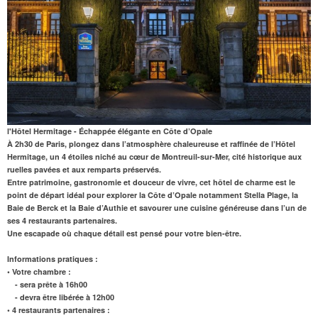
l'Hôtel Hermitage - Échappée élégante en Côte d’Opale
À 2h30 de Paris
, plongez dans l’atmosphère chaleureuse et raffinée de l’
Hôtel
Hermitage
, un 4 étoiles niché au cœur de
Montreuil-sur-Mer
, cité historique aux
ruelles pavées et aux remparts préservés.
Entre patrimoine
,
gastronomie et douceur de vivre
, cet hôtel de charme est le
point de départ idéal pour
explorer la Côte d’Opale
notamment Stella Plage, la
Baie de Berck et la Baie d’Authie et
savourer une cuisine généreuse
dans l’un de
ses 4 restaurants partenaires.
Une escapade où chaque détail est pensé pour votre bien-être.
Informations pratiques :
• Votre chambre :
- sera prête à 16h00
- devra être libérée à 12h00
• 4 restaurants partenaires :