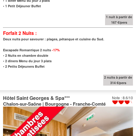
•
1 diner Menu du jour 3 plats
•
1 Petit Déjeuner Buffet
1 nuit à partir de
167 €/pers
Forfait 2 Nuits :
Deux nuits pour savourer : plages, pétanque et cuisine du Sud.
Escapade Romantique 2 nuits
-17%
•
2 Nuits en chambre double
•
2 diners Menu du jour 3 plats
•
2 Petits Déjeuners Buffet
2 nuits à partir de
314 €/pers
Hôtel Saint Georges & Spa
***
Note : 8.6/10
Chalon-sur-Saône | Bourgogne - Franche-Comté