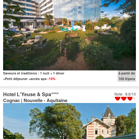
Saveurs et traditions : 1 nuit + 1 diner
à partir de
+Petit déjeuner +accès spa
-15%
105 €/pers
Hotel L'Yeuse & Spa
****
Note : 8.6/10
Cognac | Nouvelle - Aquitaine