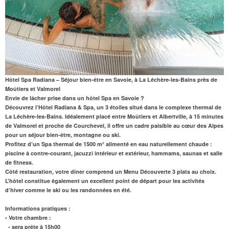
Hôtel Spa Radiana – Séjour bien-être en Savoie, à La Léchère-les-Bains près de
Moûtiers et Valmorel
Envie de lâcher prise dans un
hôtel Spa en Savoie
?
Découvrez l’Hôtel Radiana & Spa, un 3 étoiles situé dans le complexe thermal de
La Léchère-les-Bains. Idéalement placé entre Moûtiers et Albertville,
à 15 minutes
de Valmorel
et proche de Courchevel, il offre un cadre paisible au cœur des Alpes
pour un séjour bien-être, montagne ou ski.
Profitez d’un
Spa thermal de 1500 m²
alimenté en eau naturellement chaude :
piscine à contre-courant, jacuzzi intérieur et extérieur, hammams, saunas et salle
de fitness.
Côté restauration, votre dîner comprend un Menu Découverte 3 plats au choix.
L’hôtel constitue également un excellent point de départ pour les activités
d’hiver comme le ski ou les randonnées en été.
Informations pratiques :
• Votre chambre :
- sera prête à 15h00