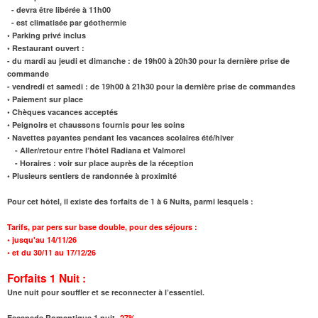
- devra être libérée à 11h00
- est climatisée par géothermie
• Parking privé inclus
• Restaurant ouvert :
- du mardi au jeudi et dimanche : de 19h00 à 20h30 pour la dernière prise de
commande
- vendredi et samedi : de 19h00 à 21h30 pour la dernière prise de commandes
• Paiement sur place
• Chèques vacances acceptés
• Peignoirs et chaussons fournis pour les soins
• Navettes payantes pendant les vacances scolaires été/hiver
- Aller/retour entre l’hôtel Radiana et Valmorel
- Horaires : voir sur place auprès de la réception
• Plusieurs sentiers de randonnée à proximité
Pour cet hôtel, il existe des forfaits de 1 à 6 Nuits, parmi lesquels :
Tarifs,
par pers sur base double, pour des séjours :
•
jusqu'au
14/11/26
•
et
du 30/11 au 17/12/26
Forfaits 1 Nuit :
Une nuit pour souffler et se reconnecter à l’essentiel.
Escapade Romantique 1 nuit
-27%