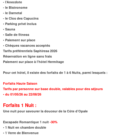
- l’Anecdote
- le Bistronome
- le Darnetal
- le Clos des Capucins
• Parking privé inclus
• Sauna
• Salle de fitness
• Paiement sur place
• Chèques vacances acceptés
Tarifs préférentiels Saphiresa 2026
Réservation en ligne sans frais
Paiement sur place à l'hôtel Hermitage
Pour cet hôtel, il existe des forfaits de 1 à 6 Nuits, parmi lesquels :
Forfaits Haute Saison
Tarifs par personne sur base double, valables pour des séjours
•
du 01/05/26 au 22/08/26
Forfaits 1 Nuit :
Une nuit pour savourer la douceur de la Côte d’Opale
Escapade Romantique 1 nuit
-30%
•
1 Nuit en chambre double
• 1 Verre de Bienvenue