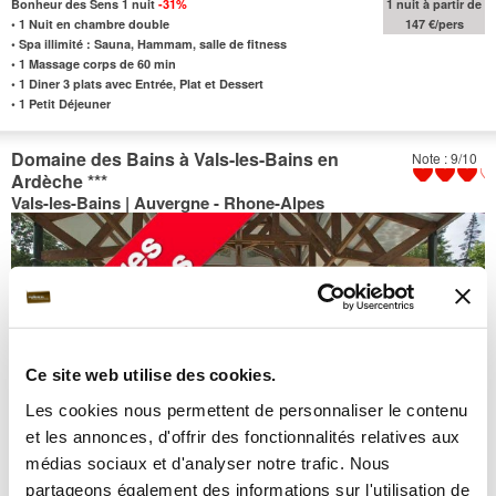
Bonheur des Sens 1 nuit
-31%
1 nuit à partir de
•
1 Nuit en chambre double
147 €/pers
•
Spa illimité : Sauna, Hammam, salle de fitness
•
1 Massage corps de 60 min
•
1 Diner 3 plats avec Entrée, Plat et Dessert
•
1 Petit Déjeuner
Domaine des Bains à Vals-les-Bains en
Note : 9/10
Ardèche
***
Vals-les-Bains | Auvergne - Rhone-Alpes
Ce site web utilise des cookies.
Les cookies nous permettent de personnaliser le contenu
et les annonces, d'offrir des fonctionnalités relatives aux
médias sociaux et d'analyser notre trafic. Nous
partageons également des informations sur l'utilisation de