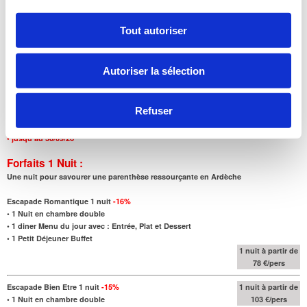
• Chèques vacances acceptés
• Annulation gratuite jusqu’à J-3
• Parking privé gratuit
Tout autoriser
• Restaurant ouvert 7/7
• Soins à l’hôtel 7/7
• Spa Sequoia Redwood à 210 m – ouvert 7/7
Autoriser la sélection
• Piscine extérieure du 15/05 au 15/09
Pour cet hôtel, il existe des forfaits de 1 à 6 Nuits, parmi lesquels :
Refuser
Tarifs par personne sur base double, valables pour des séjours
•
jusqu'au
30/09/26
Forfaits 1 Nuit :
Une nuit pour savourer une parenthèse ressourçante en Ardèche
Escapade Romantique 1 nuit
-16
%
•
1 Nuit en chambre double
•
1 diner Menu du jour avec : Entrée, Plat et Dessert
•
1 Petit Déjeuner Buffet
1 nuit à partir de
78 €/pers
Escapade Bien Etre 1 nuit
-15
%
1 nuit à partir de
•
1 Nuit en chambre double
103 €/pers