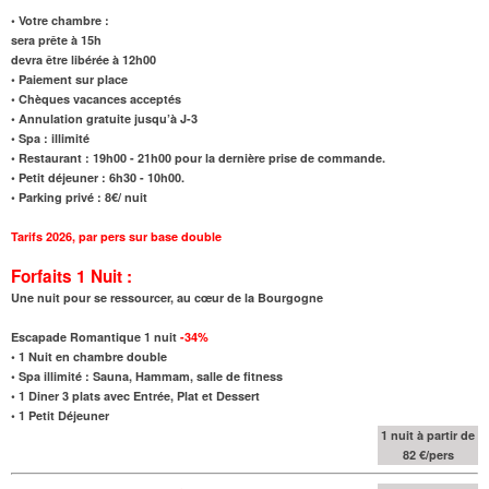
• Votre chambre :
sera prête à 15h
devra être libérée à 12h00
• Paiement sur place
• Chèques vacances acceptés
• Annulation gratuite jusqu’à J-3
• Spa : illimité
• Restaurant : 19h00 - 21h00 pour la dernière prise de commande.
• Petit déjeuner : 6h30 - 10h00.
• Parking privé : 8€/ nuit
Tarifs 2026
,
par pers sur base double
Forfaits 1 Nuit :
Une nuit pour se ressourcer, au cœur de la Bourgogne
Escapade Romantique 1 nuit
-34%
•
1 Nuit en chambre double
•
Spa illimité : Sauna, Hammam, salle de fitness
•
1 Diner 3 plats avec Entrée, Plat et Dessert
•
1 Petit Déjeuner
1 nuit à partir de
82 €/pers