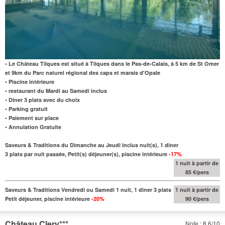
• Le Château Tilques est situé à Tilques dans le Pas-de-Calais, à 5 km de St Omer
et 9km du Parc naturel régional des caps et marais d'Opale
• Piscine intérieure
• restaurant du Mardi au Samedi inclus
• Diner 3 plats avec du choix
• Parking gratuit
• Paiement sur place
• Annulation Gratuite
Saveurs & Traditions du Dimanche au Jeudi inclus nuit(s), 1 diner
3 plats par nuit passée, Petit(s) déjeuner(s), piscine intérieure
-17%
1 nuit à partir de
85 €/pers
Saveurs & Traditions Vendredi ou Samedi 1 nuit, 1 diner 3 plats
1 nuit à partir de
Petit déjeuner, piscine intérieure
-20%
90 €/pers
Château Clery
***
Note : 8.6/10