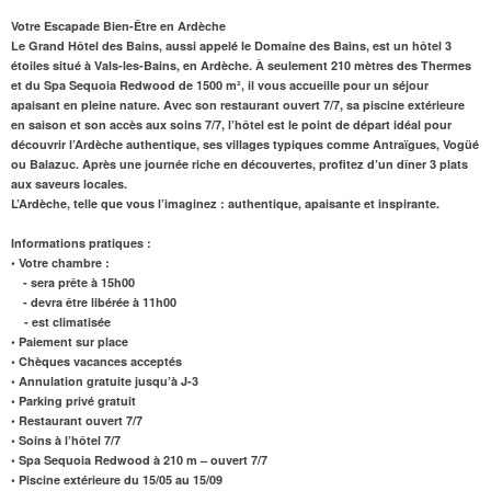
Votre Escapade Bien-Être en Ardèche
Le Grand Hôtel des Bains, aussi appelé le Domaine des Bains, est un hôtel 3
étoiles situé à Vals-les-Bains, en Ardèche. À seulement 210 mètres des Thermes
et du
Spa
Sequoia Redwood
de 1500 m²
, il vous accueille pour un séjour
apaisant en pleine nature. Avec son
restaurant
ouvert 7/7, sa piscine extérieure
en saison et son accès aux
soins 7/7
, l’hôtel est le point de départ idéal pour
découvrir l’Ardèche authentique, ses villages typiques comme Antraïgues, Vogüé
ou Balazuc. Après une journée riche en découvertes, profitez d’un dîner 3 plats
aux saveurs locales.
L’Ardèche, telle que vous l’imaginez : authentique, apaisante et inspirante.
Informations pratiques :
• Votre chambre :
- sera prête à 15h00
- devra être libérée à 11h00
- est climatisée
• Paiement sur place
• Chèques vacances acceptés
• Annulation gratuite jusqu’à J-3
• Parking privé gratuit
• Restaurant ouvert 7/7
• Soins à l’hôtel 7/7
• Spa Sequoia Redwood à 210 m – ouvert 7/7
• Piscine extérieure du 15/05 au 15/09