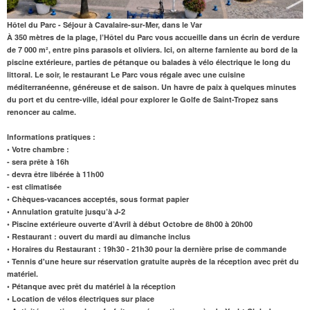
Hôtel du Parc - Séjour à Cavalaire-sur-Mer, dans le Var
À 350 mètres de la plage,
l’Hôtel du Parc vous accueille dans un écrin de verdure
de 7 000 m², entre pins parasols et oliviers. Ici, on alterne farniente au bord de la
piscine extérieure, parties de pétanque ou balades à vélo électrique le long du
littoral. Le soir, le
restaurant
Le Parc vous régale avec une cuisine
méditerranéenne, généreuse et de saison. Un havre de paix à quelques minutes
du port et du centre-ville, idéal pour explorer le Golfe de Saint-Tropez sans
renoncer au calme.
Informations pratiques :
• Votre chambre :
- sera prête à 16h
- devra être libérée à 11h00
- est climatisée
• Chèques-vacances acceptés, sous format papier
• Annulation gratuite jusqu’à J-2
• Piscine extérieure ouverte d’Avril à début Octobre de 8h00 à 20h00
• Restaurant : ouvert du mardi au dimanche inclus
• Horaires du Restaurant : 19h30 - 21h30 pour la dernière prise de commande
• Tennis d'une heure sur réservation gratuite auprès de la réception avec prêt du
matériel.
• Pétanque avec prêt du matériel à la réception
• Location de vélos électriques sur place