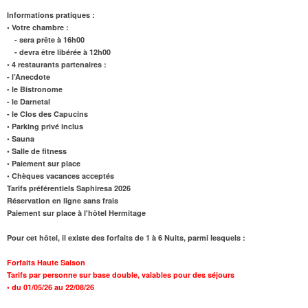
Informations pratiques :
• Votre chambre :
- sera prête à 16h00
- devra être libérée à 12h00
• 4 restaurants partenaires :
- l’Anecdote
- le Bistronome
- le Darnetal
- le Clos des Capucins
• Parking privé inclus
• Sauna
• Salle de fitness
• Paiement sur place
• Chèques vacances acceptés
Tarifs préférentiels Saphiresa 2026
Réservation en ligne sans frais
Paiement sur place à l'hôtel Hermitage
Pour cet hôtel, il existe des forfaits de 1 à 6 Nuits, parmi lesquels :
Forfaits Haute Saison
Tarifs par personne sur base double, valables pour des séjours
•
du 01/05/26 au 22/08/26