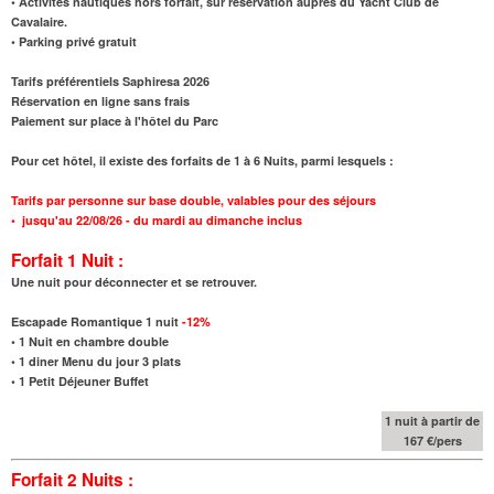
• Activités nautiques hors forfait, sur réservation auprès du Yacht Club de
Cavalaire.
• Parking privé gratuit
Tarifs préférentiels Saphiresa 2026
Réservation en ligne sans frais
Paiement sur place à l'hôtel du Parc
Pour cet hôtel, il existe des forfaits de 1 à 6 Nuits, parmi lesquels :
Tarifs par personne sur base double, valables pour des séjours
•
jusqu'au 22/08/26
- du mardi au dimanche inclus
Forfait 1 Nuit :
Une nuit pour déconnecter et se retrouver.
Escapade Romantique 1 nuit
-12%
•
1 Nuit en chambre double
•
1 diner Menu du jour 3 plats
•
1 Petit Déjeuner Buffet
1 nuit à partir de
167 €/pers
Forfait 2 Nuits :