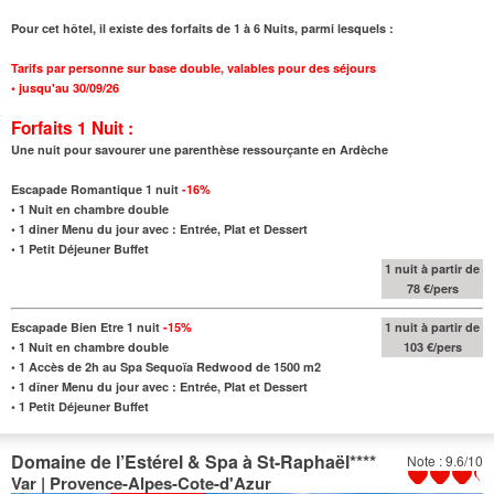
Pour cet hôtel, il existe des forfaits de 1 à 6 Nuits, parmi lesquels :
Tarifs par personne sur base double, valables pour des séjours
•
jusqu'au
30/09/26
Forfaits 1 Nuit :
Une nuit pour savourer une parenthèse ressourçante en Ardèche
Escapade Romantique 1 nuit
-16
%
•
1 Nuit en chambre double
•
1 diner Menu du jour avec : Entrée, Plat et Dessert
•
1 Petit Déjeuner Buffet
1 nuit à partir de
78 €/pers
Escapade Bien Etre 1 nuit
-15
%
1 nuit à partir de
•
1 Nuit en chambre double
103 €/pers
•
1 Accès de 2h au Spa Sequoïa Redwood de
1500 m2
•
1 dîner Menu du jour avec : Entrée, Plat et Dessert
•
1 Petit Déjeuner Buffet
Domaine de l’Estérel & Spa à St-Raphaël
****
Note : 9.6/10
Var | Provence-Alpes-Cote-d'Azur