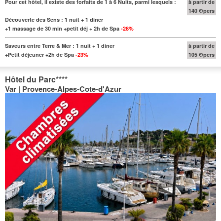
Pour cet hôtel, il existe des forfaits de 1 à 6 Nuits, parmi lesquels :
à partir de
140 €/pers
Découverte des Sens : 1 nuit + 1 diner
+1 massage de 30 min +petit déj + 2h de Spa
-28%
Saveurs entre Terre & Mer : 1 nuit + 1 diner
à partir de
+Petit déjeuner +2h de Spa
-23%
105 €/pers
Hôtel du Parc
****
Var | Provence-Alpes-Cote-d'Azur