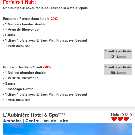
Forfaits 1 Nuit :
Une nuit pour savourer la douceur de la Côte d’Opale
Escapade Romantique 1 nuit
-30%
•
1 Nuit en chambre double
• 1 Verre de Bienvenue
• Sauna
•
1 diner 4 plats avec Entrée, Plat, Fromage et Dessert
• 1 Petit déjeuner
1 nuit à partir de
121 €/pers
Bonheur des Sens 1 nuit
-20%
1 nuit à partir de
•
1 Nuit en chambre double
206 €/pers
• 1 Verre de Bienvenue
• Sauna
• 1 massage 50 min
•
1 diner 4 plats avec Entrée, Plat, Fromage et Dessert
• 1 Petit déjeuner
L'Aubinière Hotel & Spa
****
Note : 9.6/10
Amboise | Centre - Val de Loire