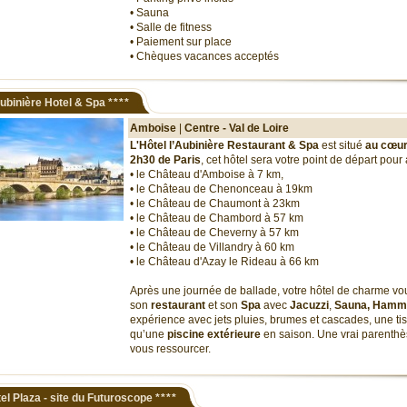
• Sauna
• Salle de fitness
• Paiement sur place
• Chèques vacances acceptés
ubinière Hotel & Spa
****
Amboise
|
Centre - Val de Loire
L'Hôtel l’Aubinière Restaurant & Spa
est situé
au cœur
2h30 de Paris
, cet hôtel sera votre point de départ pour al
• le Château d'Amboise à 7 km,
• le Château de Chenonceau à 19km
• le Château de Chaumont à 23km
• le Château de Chambord à 57 km
• le Château de Cheverny à 57 km
• le Château de Villandry à 60 km
• le Château d'Azay le Rideau à 66 km
Après une journée de ballade, votre hôtel de charme vo
son
restaurant
et son
Spa
avec
Jacuzzi
,
Sauna,
Hamm
expérience avec jets pluies, brumes et cascades, une tis
qu’une
piscine
extérieure
en saison. Une vrai parenthè
vous ressourcer.
el Plaza - site du Futuroscope
****