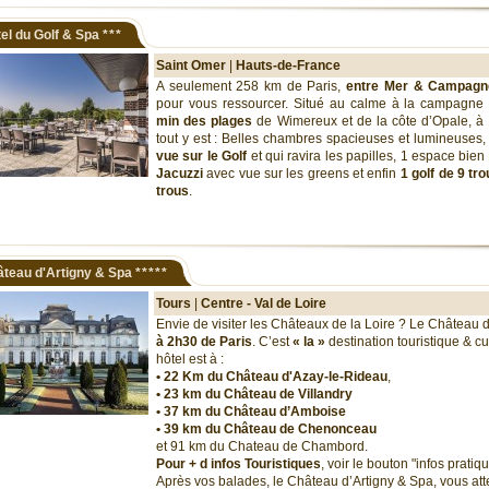
el du Golf & Spa
***
Saint Omer
|
Hauts-de-France
A seulement 258 km de Paris,
entre Mer & Campagn
pour vous ressourcer. Situé au calme à la campagne
min des plages
de Wimereux et de la côte d’Opale, à
tout y est : Belles chambres spacieuses et lumineuses,
vue sur le Golf
et qui ravira les papilles, 1 espace bie
Jacuzzi
avec vue sur les greens et enfin
1 golf de 9 tr
trous
.
teau d'Artigny & Spa
*****
Tours
|
Centre - Val de Loire
Envie de visiter les Châteaux de la Loire ? Le Château 
à 2h30 de Paris
. C’est
« la »
destination touristique & cul
hôtel est à :
• 22 Km du Château d'Azay-le-Rideau
,
•
23 km du Château de Villandry
•
37 km du Château d’Amboise
• 39 km du Château de Chenonceau
et 91 km du Chateau de Chambord.
Pour + d infos Touristiques
, voir le bouton "infos pratiq
Après vos balades, le Château d’Artigny & Spa, vous at