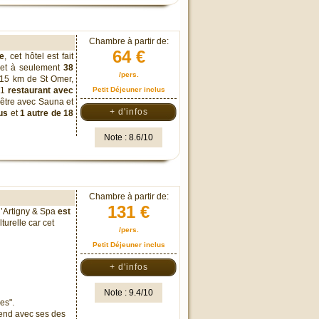
Chambre à partir de:
64 €
e
, cet hôtel est fait
 et à seulement
38
/pers.
 15 km de St Omer,
 1
restaurant avec
Petit Déjeuner inclus
n être avec Sauna et
+ d'infos
ous
et
1 autre de 18
Note : 8.6/10
Chambre à partir de:
131 €
d’Artigny & Spa
est
turelle car cet
/pers.
Petit Déjeuner inclus
+ d'infos
Note : 9.4/10
ues".
tend avec ses des