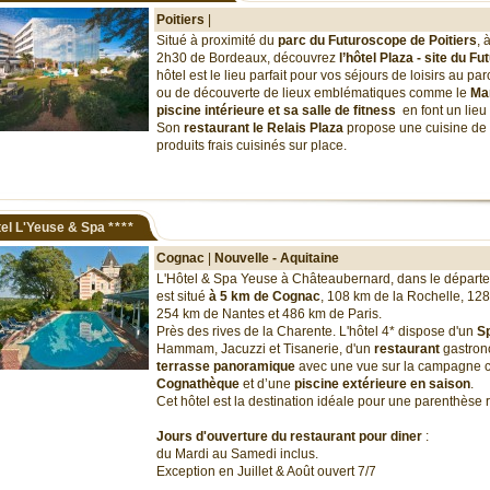
Poitiers
|
Situé à proximité du
parc du Futuroscope de Poitiers
, 
2h30 de Bordeaux, découvrez
l’hôtel Plaza - site du F
hôtel est le lieu parfait pour vos séjours de loisirs au p
ou de découverte de lieux emblématiques comme le
Mar
piscine intérieure et sa salle de fitness
en font un lieu
Son
restaurant le Relais Plaza
propose une cuisine de
produits frais cuisinés sur place.
el L'Yeuse & Spa
****
Cognac
|
Nouvelle - Aquitaine
L'Hôtel & Spa Yeuse à Châteaubernard, dans le départ
est situé
à 5 km de Cognac
, 108 km de la Rochelle, 12
254 km de Nantes et 486 km de Paris.
Près des rives de la Charente. L'hôtel 4* dispose d'un
S
Hammam, Jacuzzi et Tisanerie, d'un
restaurant
gastron
terrasse panoramique
avec une vue sur la campagne c
Cognathèque
et d’une
piscine extérieure en saison
.
Cet hôtel est la destination idéale pour une parenthèse
Jours d'ouverture du restaurant pour diner
:
du Mardi au Samedi inclus.
Exception en Juillet & Août ouvert 7/7