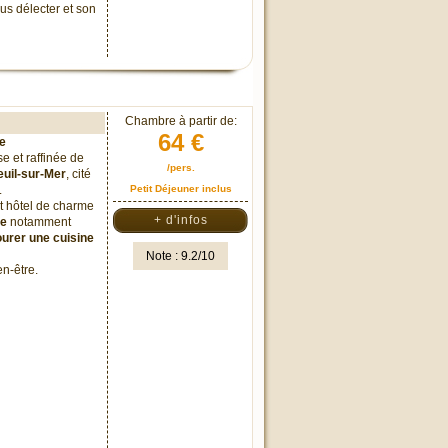
us délecter et son
Chambre à partir de:
64 €
le
e et raffinée de
/pers.
uil-sur-Mer
, cité
.
Petit Déjeuner inclus
et hôtel de charme
+ d'infos
le
notamment
urer une cuisine
Note : 9.2/10
n-être.