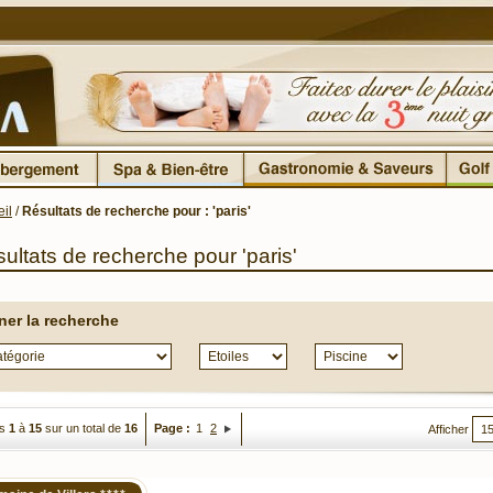
il
/
Résultats de recherche pour : 'paris'
ultats de recherche pour 'paris'
iner la recherche
es
1
à
15
sur un total de
16
Page :
1
2
Afficher