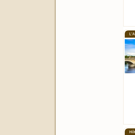
L'A
Hôt