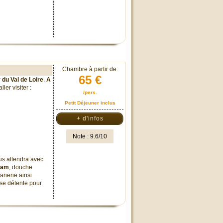
Chambre à partir de:
65 €
 du Val de Loire
.
A
ler visiter :
/pers.
Petit Déjeuner inclus
+ d'infos
Note : 9.6/10
us attendra avec
am
, douche
anerie ainsi
se détente pour