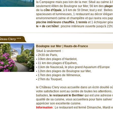
la Campagne mais pas loin de la mer. Situé au calme à
seulement 48km de Boulogne sur Mer, 56 km des
plage
de la
côte d’Opale
, à 6 km de St Omer, tout y est : Bell
spacieuses et lumineuses, 1 restaurant au décor élégan
environnement calme et champêtre et qui ravira vos papi
piscine intérieure chauffée
,
1 tennis
et 1 échiquier géa
le + de cet hôtel
: piscine intérieure ouverte jusqu'à 22
âteau Clery
***
Boulogne sur Mer
|
Hauts-de-France
Situé à seulement :
•
2h30 de Paris,
•
10km des plages d’Hardelot,
•
11 km des plages d’Equihen,
•
11km de Nausicaà, le plus grand Aquarium d'Europe
•
12km des plages de Boulogne sur Mer,
•
17km des plages de Wimereux,
•
27km du Touquet,
le Château Clery vous accueille dans un écrin douillé où
votre satisfaction sont au centre de toutes les attentions
ballades,
le restaurant le Berthier
qui est une adresse 
qualité de sa cuisine, vous accueillera pour faire saliver 
apprécier son excellente cuisine.
Information
: Le restaurant est fermé Dimanche, Mardi 