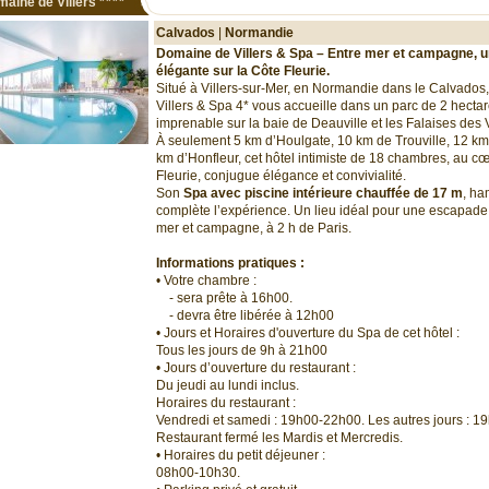
aine de Villers
****
Calvados
|
Normandie
Domaine de Villers & Spa – Entre mer et campagne, 
élégante sur la Côte Fleurie.
Situé à Villers-sur-Mer, en Normandie dans le Calvados
Villers & Spa 4* vous accueille dans un parc de 2 hecta
imprenable sur la baie de Deauville et les Falaises des
À seulement 5 km d’Houlgate, 10 km de Trouville, 12 km
km d’Honfleur, cet hôtel intimiste de 18 chambres, au c
Fleurie, conjugue élégance et convivialité.
Son
Spa avec piscine intérieure chauffée de 17 m
, ha
complète l’expérience. Un lieu idéal pour une escapade 
mer et campagne, à 2 h de Paris.
Informations pratiques :
• Votre chambre :
- sera prête à 16h00.
- devra être libérée à 12h00
• Jours et Horaires d'ouverture du Spa de cet hôtel :
Tous les jours de 9h à 21h00
• Jours d’ouverture du restaurant :
Du jeudi au lundi inclus.
Horaires du restaurant :
Vendredi et samedi : 19h00-22h00. Les autres jours : 
Restaurant fermé les Mardis et Mercredis.
• Horaires du petit déjeuner :
08h00-10h30.