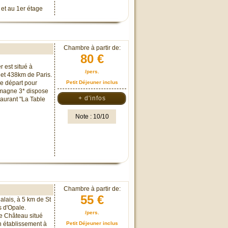
et au 1er étage
Chambre à partir de:
80 €
 est situé à
/pers.
et 438km de Paris.
de départ pour
Petit Déjeuner inclus
Jamagne 3* dispose
+ d'infos
taurant "La Table
Note : 10/10
Chambre à partir de:
55 €
alais, à 5 km de St
s d'Opale.
/pers.
e Château situé
n établissement à
Petit Déjeuner inclus