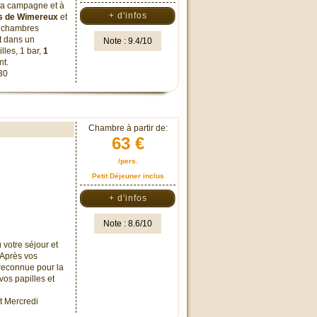
 la campagne et à
+ d'infos
s de Wimereux
et
es chambres
t dans un
Note : 9.4/10
lles, 1 bar,
1
nt.
h30
Chambre à partir de:
63 €
/pers.
Petit Déjeuner inclus
+ d'infos
Note : 8.6/10
 votre séjour et
. Après vos
reconnue pour la
vos papilles et
et Mercredi