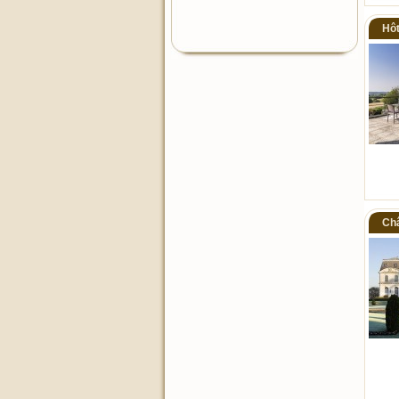
Hôt
Châ