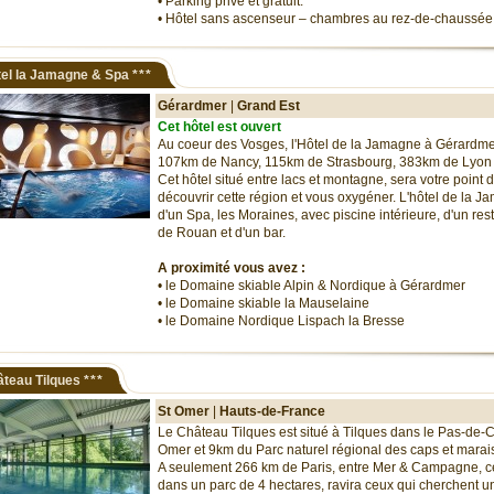
• Parking privé et gratuit.
• Hôtel sans ascenseur – chambres au rez-de-chaussée 
el la Jamagne & Spa
***
Gérardmer
|
Grand Est
Cet hôtel est ouvert
Au coeur des Vosges, l'Hôtel de la Jamagne à Gérardmer
107km de Nancy, 115km de Strasbourg, 383km de Lyon 
Cet hôtel situé entre lacs et montagne, sera votre point 
découvrir cette région et vous oxygéner. L'hôtel de la 
d'un Spa, les Moraines, avec piscine intérieure, d'un res
de Rouan et d'un bar.
A proximité vous avez :
• le Domaine skiable Alpin & Nordique à Gérardmer
• le Domaine skiable la Mauselaine
• le Domaine Nordique Lispach la Bresse
teau Tilques
***
St Omer
|
Hauts-de-France
Le Château Tilques est situé à Tilques dans le Pas-de-C
Omer et 9km du Parc naturel régional des caps et marai
A seulement 266 km de Paris, entre Mer & Campagne, c
dans un parc de 4 hectares, ravira ceux qui cherchent u