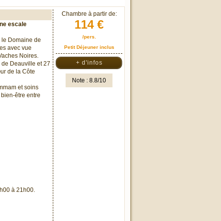
Chambre à partir de:
114 €
une escale
/pers.
, le Domaine de
res avec vue
Petit Déjeuner inclus
 Vaches Noires.
+ d'infos
 de Deauville et 27
œur de la Côte
Note : 8.8/10
mmam et soins
bien-être entre
19h00 à 21h00.