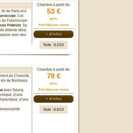
Chambre à partir de:
53 €
à 3h de Paris et à
uturoscope
. Cet
/pers.
arc du Futuroscope
ais Poitevin
. Sa
Petit Déjeuner inclus
 de détente idéal.
+ d'infos
 saison avec des
Note : 9.2/10
Chambre à partir de:
78 €
ement de Charente,
8 km de Bordeaux,
/pers.
pa
avec Sauna,
Petit Déjeuner inclus
omique, d’une
+ d'infos
harentaise, d’une
 ressourçante
Note : 8.6/10