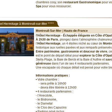
chambres cosy, son
restaurant Gastronomique
pour vo
Spa
pour vous ressourcer.
el Hermitage à Montreuil-sur-Mer
****
Montreuil-Sur-Mer
|
Hauts-de-France
l'Hôtel Hermitage - Échappée élégante en Côte d’Opa
À 2h30 de Paris
, plongez dans l’atmosphère chaleureus
l’
Hôtel Hermitage
, un 4 étoiles niché au cœur de
Montre
historique aux ruelles pavées et aux remparts préservés
Entre patrimoine
,
gastronomie et douceur de vivre
, c
est le point de départ idéal pour
explorer la Côte d’Opa
Stella Plage, la Baie de Berck et la Baie d’Authie et
savo
généreuse
dans l’un de ses 4 restaurants partenaires.
Une escapade où chaque détail est pensé pour votre bie
Informations pratiques :
• Votre chambre :
- sera prête à 16h00
- devra être libérée à 12h00
• 4 restaurants partenaires :
- l’Anecdote,
- le Bistronome,
- le Darnetal
- le Clos des Capucins
• Parking privé inclus