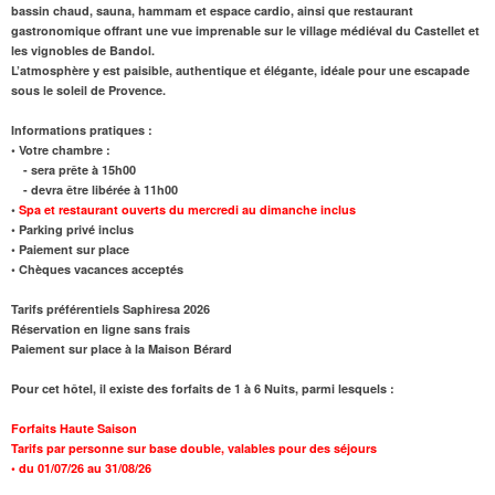
bassin chaud, sauna, hammam et espace cardio, ainsi que
restaurant
gastronomique offrant une vue imprenable sur le
village médiéval du Castellet
et
les vignobles de Bandol.
L’atmosphère y est paisible, authentique et élégante, idéale pour une escapade
sous le soleil de Provence.
Informations pratiques :
• Votre chambre :
- sera prête à 15h00
- devra être libérée à 11h00
•
Spa et restaurant ouverts du mercredi au dimanche inclus
• Parking privé inclus
• Paiement sur place
• Chèques vacances acceptés
Tarifs préférentiels Saphiresa 2026
Réservation en ligne sans frais
Paiement sur place à la Maison Bérard
Pour cet hôtel, il existe des forfaits de 1 à 6 Nuits, parmi lesquels :
Forfaits Haute Saison
Tarifs par personne sur base double, valables pour des séjours
•
du 01/07/26 au 31/08/26