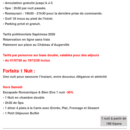
• Annulation gratuite jusqu’à J-3
• Spa
:
2h30 par nuit passée.
• Restaurant : 19h00 - 21h30 pour la dernière prise de commande.
• Golf 18 trous au pied de l’hôtel.
• Parking privé et gratuit.
Tarifs préférentiels Saphiresa 2026
Réservation en ligne sans frais
Paiement sur place au Château d'Augerville
Tarifs par personne sur base double, valables pour des séjours
•
du 01/07/26 au 19/12/26 inclus
Forfaits 1 Nuit :
Une nuit pour savourer l’instant, entre douceur, élégance et sérénité
Hors Samedi
Escapade Romantique & Bien Etre 1 nuit
-36%
•
1 Nuit en chambre double
•
2h30 de Spa
•
1 diner 4 plats à la Carte avec Entrée, Plat, Fromage et Dessert
•
1 Petit Déjeuner Buffet
1 nuit à partir de
199 €/pers