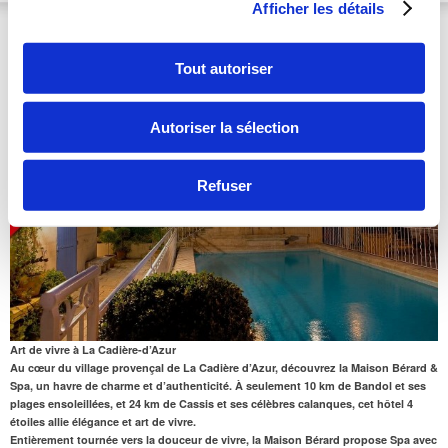
Afficher les détails
Maison Bérard & Spa
****
Note : 9/10
Var | Provence-Alpes-Cote-d'Azur
Tout autoriser
Autoriser la sélection
Refuser
Art de vivre à La Cadière-d’Azur
Au cœur du village provençal de La Cadière d’Azur, découvrez la Maison Bérard &
Spa, un havre de charme et d’authenticité. À seulement
10 km de Bandol
et ses
plages ensoleillées, et
24 km de Cassis
et ses célèbres calanques, cet hôtel 4
étoiles allie élégance et art de vivre.
Entièrement tournée vers la douceur de vivre, la Maison Bérard propose
Spa
avec