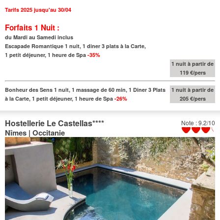
Tarifs 2025 jusqu'au 30/04
Forfaits 1 Nuit :
du Mardi au Samedi inclus
Escapade Romantique 1 nuit, 1 diner 3 plats à la Carte,
1 petit déjeuner, 1 heure de Spa
-35%
1 nuit à partir de
119 €/pers
Bonheur des Sens 1 nuit, 1 massage de 60 min, 1 Diner 3 Plats
1 nuit à partir de
à la Carte, 1 petit déjeuner, 1 heure de Spa
-26%
205 €/pers
Hostellerie Le Castellas
****
Note : 9.2/10
Nîmes | Occitanie