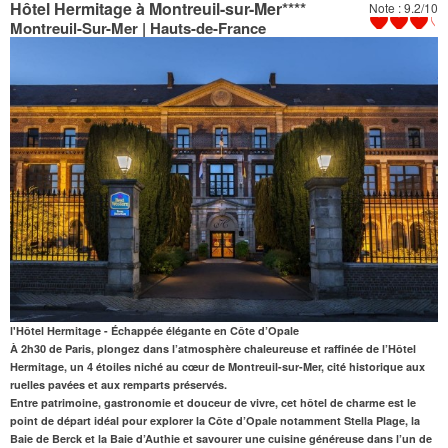
Hôtel Hermitage à Montreuil-sur-Mer
****
Note : 9.2/10
Montreuil-Sur-Mer | Hauts-de-France
l'Hôtel Hermitage - Échappée élégante en Côte d’Opale
À 2h30 de Paris
, plongez dans l’atmosphère chaleureuse et raffinée de l’
Hôtel
Hermitage
, un 4 étoiles niché au cœur de
Montreuil-sur-Mer
, cité historique aux
ruelles pavées et aux remparts préservés.
Entre patrimoine
,
gastronomie et douceur de vivre
, cet hôtel de charme est le
point de départ idéal pour
explorer la Côte d’Opale
notamment Stella Plage, la
Baie de Berck et la Baie d’Authie et
savourer une cuisine généreuse
dans l’un de