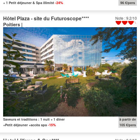
+ 1 Petit déjeuner & Spa illimité
-24%
96 €/pers
Hôtel Plaza - site du Futuroscope
****
Note : 9.2/10
Poitiers |
Saveurs et traditions : 1 nuit + 1 diner
à partir de
+Petit déjeuner +accès spa
-15%
105 €/pers