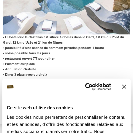
• L’Hostellerie le Castellas est située à Collias dans le Gard, à 8 km du Pont du
Gard, 12 km d’Uzès et 24 km de Nîmes
• possibilité d'une séance de hammam privatisé pendant 1 heure
• soins possible tous les jours
• restaurant ouvert 7/7 pour diner
• Paiement sur place
• Annulation Gratuite
• Diner 3 plats avec du choix
Fermeture anuelle de l'hôtel le 12/11/2024
Saveurs & Traditions 1 nuit, 1 diner 3 plats, Petit déjeuner
-22%
1 nuit à partir de
97 €/pers
Ce site web utilise des cookies.
Escapade Romantique 1 nuit, 1 diner 3 plats, 1h de hammam
1 nuit à partir de
Les cookies nous permettent de personnaliser le contenu
privatisé, Petit déjeuner
-18%
122 €/pers
et les annonces, d'offrir des fonctionnalités relatives aux
Hostellerie La Vieille Ferme & Spa
***
médias sociaux et d'analyser notre trafic. Nous
Note : 6.8/10