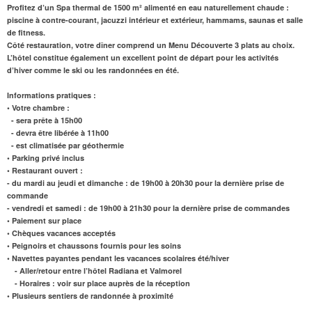
Profitez d’un
Spa thermal de 1500 m²
alimenté en eau naturellement chaude :
piscine à contre-courant, jacuzzi intérieur et extérieur, hammams, saunas et salle
de fitness.
Côté restauration, votre dîner comprend un Menu Découverte 3 plats au choix.
L’hôtel constitue également un excellent point de départ pour les activités
d’hiver comme le ski ou les randonnées en été.
Informations pratiques :
• Votre chambre :
- sera prête à 15h00
- devra être libérée à 11h00
- est climatisée par géothermie
• Parking privé inclus
• Restaurant ouvert :
- du mardi au jeudi et dimanche : de 19h00 à 20h30 pour la dernière prise de
commande
- vendredi et samedi : de 19h00 à 21h30 pour la dernière prise de commandes
• Paiement sur place
• Chèques vacances acceptés
• Peignoirs et chaussons fournis pour les soins
• Navettes payantes pendant les vacances scolaires été/hiver
- Aller/retour entre l’hôtel Radiana et Valmorel
- Horaires : voir sur place auprès de la réception
• Plusieurs sentiers de randonnée à proximité