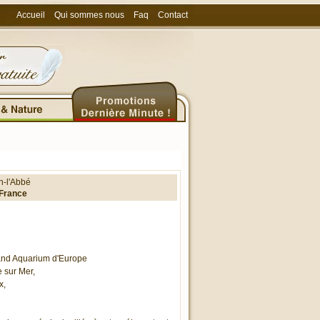
Accueil
Qui sommes nous
Faq
Contact
n-l'Abbé
France
and Aquarium d'Europe
 sur Mer,
x,