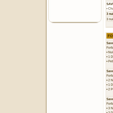
SAVE
•
Cha
3 nu
3 nu
FO
Save
Forf
• Nu
• 1 D
• Pet
Save
Forf
• 2 
• 1 D
• 2 P
Save
Forf
• 3 
• 2 D