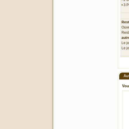
• 3 P
Rest
Ouve
Rest
autr
Le j
Le j
Au
Vou