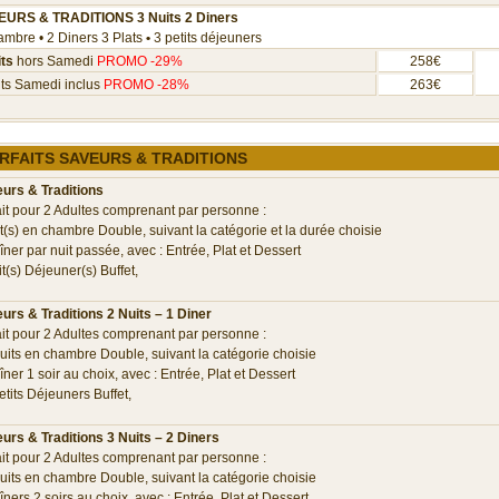
URS & TRADITIONS 3 Nuits 2 Diners
mbre • 2 Diners 3 Plats
•
3 petits déjeuners
its
hors Samedi
PROMO -29
%
258€
its Samedi inclus
PROMO -28
%
263€
RFAITS SAVEURS & TRADITIONS
urs & Traditions
ait pour 2 Adultes comprenant par personne :
it(s) en chambre Double, suivant la catégorie et la durée choisie
îner par nuit passée, avec : Entrée, Plat et Dessert
it(s) Déjeuner(s) Buffet,
urs & Traditions
2 Nuits – 1 Diner
ait pour 2 Adultes comprenant par personne :
Nuits en chambre Double, suivant la catégorie choisie
îner 1 soir au choix, avec : Entrée, Plat et Dessert
etits Déjeuners Buffet,
urs & Traditions 3
Nuits – 2 Diners
ait pour 2 Adultes comprenant par personne :
Nuits en chambre Double, suivant la catégorie choisie
îners 2 soirs au choix, avec : Entrée, Plat et Dessert