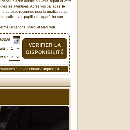
 dans un écrin douillé où votre séjour et votre
outes les attentions. Après vos ballades,
le
une adresse reconnue pour la qualité de sa
aire saliver vos papilles et apprécier son
t fermé Dimanche, Mardi et Mercredi
VERIFIER LA
its :
DISPONIBILITÉ
tes :
 chambres ou avec enfants
Cliquez ICI