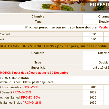
Chambre
Charm
Type
Double
Prix par personne par nuit sur base double,
Petits
 Samedi
63€
edi
68€
RFAITS SAVEURS & TRADITIONS - prix par pers, sur base double
Chambre
Charm
Type
Double
Superficie
entre 15 et 
MOTIONS
pour des séjours avant le 30 Décembre
EURS & TRADITIONS
mbre • 1 Diner 3 Plats
•
petits déjeuners
it
hors Samedi
PROMO -27
%
98€
it Samedi
PROMO -23
%
103€
its
hors Samedi
PROMO -30
%
161€
its Samedi inclus
PROMO -28
%
165€