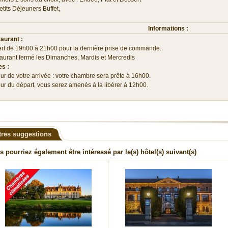
etits Déjeuners Buffet,
Informations :
aurant :
rt de 19h00 à 21h00 pour la dernière prise de commande.
aurant fermé les Dimanches, Mardis et Mercredis
es :
our de votre arrivée : votre chambre sera prête à 16h00.
our du départ, vous serez amenés à la libérer à 12h00.
tres suggestions
s pourriez également être intéressé par le(s) hôtel(s) suivant(s)