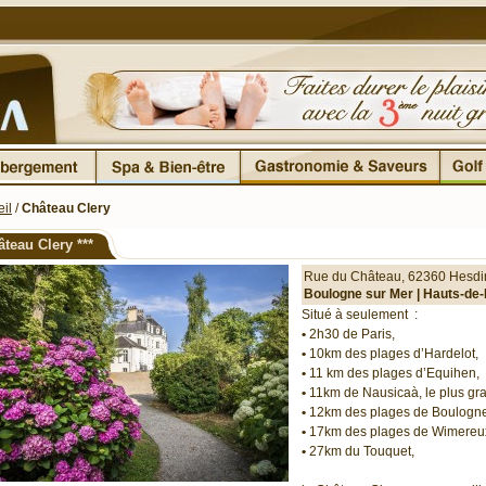
il
/
Château Clery
âteau Clery
***
Rue du Château
,
62360
Hesdi
Boulogne sur Mer |
Hauts-de-
Situé à seulement :
•
2h30 de Paris,
•
10km des plages d’Hardelot,
•
11 km des plages d’Equihen,
•
11km de Nausicaà, le plus gr
•
12km des plages de Boulogne
•
17km des plages de Wimereu
•
27km du Touquet,