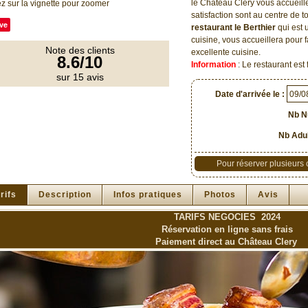
le Château Clery vous accueille
z sur la vignette pour zoomer
satisfaction sont au centre de t
ve
restaurant le Berthier
qui est 
cuisine, vous accueillera pour f
Note des clients
excellente cuisine.
8.6/10
Information
: Le restaurant es
sur 15 avis
Date d'arrivée le :
Nb Nu
Nb Adul
Pour réserver plusieurs
rifs
Description
Infos pratiques
Photos
Avis
TARIFS NEGOCIES 2024
Réservation en ligne sans frais
Paiement direct au Château Clery