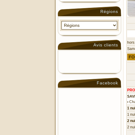
Régions
hors
Avis clients
Sam
FO
Facebook
PRO
SAV
•
Cha
1 nu
1 nu
2 nu
2 nu