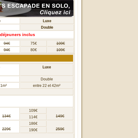
e
Luxe
Double
 déjeuners inclus
94€
75€
109€
94€
80€
109€
e
Luxe
Double
21m²
entre 22 et 42m²
109€
134€
149€
114€
186€
229€
259€
190€