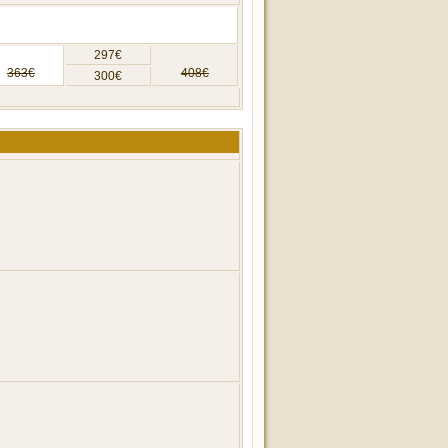
297€
363€
408€
300€