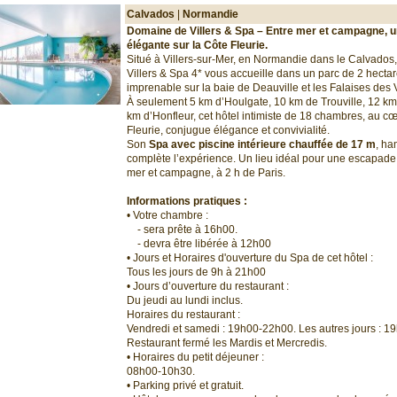
Calvados
|
Normandie
Domaine de Villers & Spa – Entre mer et campagne, 
élégante sur la Côte Fleurie.
Situé à Villers-sur-Mer, en Normandie dans le Calvados
Villers & Spa 4* vous accueille dans un parc de 2 hecta
imprenable sur la baie de Deauville et les Falaises des
À seulement 5 km d’Houlgate, 10 km de Trouville, 12 km
km d’Honfleur, cet hôtel intimiste de 18 chambres, au c
Fleurie, conjugue élégance et convivialité.
Son
Spa avec piscine intérieure chauffée de 17 m
, ha
complète l’expérience. Un lieu idéal pour une escapade 
mer et campagne, à 2 h de Paris.
Informations pratiques :
• Votre chambre :
- sera prête à 16h00.
- devra être libérée à 12h00
• Jours et Horaires d'ouverture du Spa de cet hôtel :
Tous les jours de 9h à 21h00
• Jours d’ouverture du restaurant :
Du jeudi au lundi inclus.
Horaires du restaurant :
Vendredi et samedi : 19h00-22h00. Les autres jours : 
Restaurant fermé les Mardis et Mercredis.
• Horaires du petit déjeuner :
08h00-10h30.
• Parking privé et gratuit.