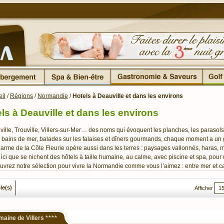
il
/
Régions
/
Normandie
/
Hotels à Deauville et dans les environs
ls à Deauville et dans les environs
ille, Trouville, Villers-sur-Mer… des noms qui évoquent les planches, les parasols 
 bains de mer, balades sur les falaises et dîners gourmands, chaque moment a un
arme de la Côte Fleurie opère aussi dans les terres : paysages vallonnés, hara
 ici que se nichent des hôtels à taille humaine, au calme, avec piscine et spa, pou
vrez notre sélection pour vivre la Normandie comme vous l’aimez : entre mer et ca
cle(s)
Afficher
aine de Villers
****