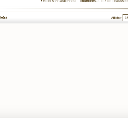
• Hôtel sans ascenseur – chambres au rez-de-chaussée 
cle(s)
Afficher