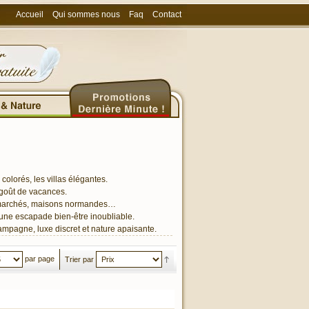
Accueil
Qui sommes nous
Faq
Contact
colorés, les villas élégantes.
 goût de vacances.
s, marchés, maisons normandes…
r une escapade bien-être inoubliable.
mpagne, luxe discret et nature apaisante.
par page
Trier par