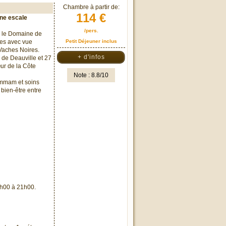
Chambre à partir de:
114 €
une escale
/pers.
, le Domaine de
res avec vue
Petit Déjeuner inclus
 Vaches Noires.
+ d'infos
 de Deauville et 27
œur de la Côte
Note : 8.8/10
mmam et soins
bien-être entre
19h00 à 21h00.