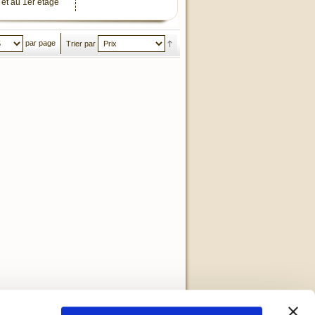
et au 1er étage
par page
Trier par