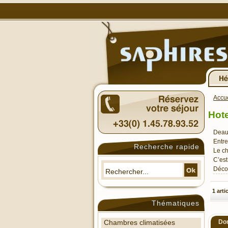
Accue
Hote
Deauv
Entre
Recherche rapide
Le ch
C’est
Décou
1 arti
Thématiques
Dom
Chambres climatisées