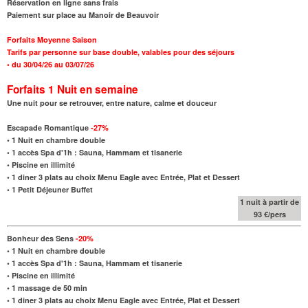
Réservation en ligne sans frais
Paiement sur place au Manoir de Beauvoir
Forfaits Moyenne Saison
Tarifs par personne sur base double, valables pour des séjours
•
du 30/04/26 au 03/07/26
Forfaits 1 Nuit
en semaine
Une nuit pour se retrouver, entre nature, calme et douceur
Escapade Romantique
-27%
•
1 Nuit en chambre double
• 1 accès Spa d'1h : Sauna, Hammam et tisanerie
• Piscine en illimité
•
1 diner 3 plats
au choix
Menu Eagle avec Entrée, Plat et Dessert
•
1 Petit Déjeuner Buffet
1 nuit à partir de
93 €/pers
Bonheur des Sens
-20%
•
1 Nuit en chambre double
• 1 accès Spa d'1h : Sauna, Hammam et tisanerie
• Piscine en illimité
•
1 massage de 50 min
•
1 diner 3 plats
au choix
Menu Eagle avec Entrée, Plat et Dessert