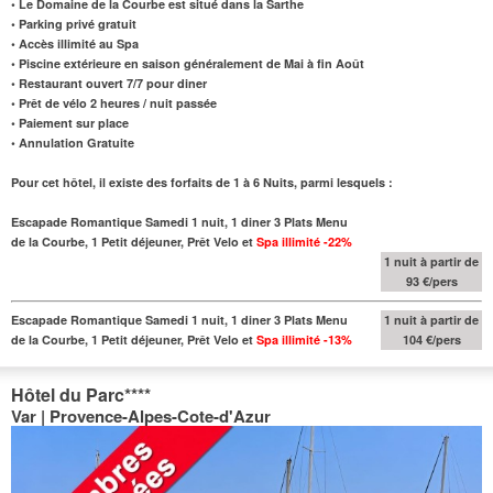
• Le Domaine de la Courbe est situé dans la Sarthe
• Parking privé gratuit
• Accès illimité au Spa
• Piscine extérieure en saison généralement de Mai à fin Août
• Restaurant ouvert 7/7 pour diner
• Prêt de vélo 2 heures / nuit passée
• Paiement sur place
• Annulation Gratuite
Pour cet hôtel, il existe des forfaits de 1 à 6 Nuits, parmi lesquels :
Escapade Romantique Samedi 1 nuit, 1 diner 3 Plats Menu
de la Courbe, 1 Petit déjeuner, Prêt Velo et
Spa illimité
-22%
1 nuit à partir de
93 €/pers
Escapade Romantique Samedi 1 nuit, 1 diner 3 Plats Menu
1 nuit à partir de
de la Courbe, 1 Petit déjeuner, Prêt Velo et
Spa illimité
-13%
104 €/pers
Hôtel du Parc
****
Var | Provence-Alpes-Cote-d'Azur