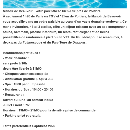
Manoir de Beauvoir : Votre parenthèse bien-être près de Poitiers
À seulement 1h20 de Paris en TGV et
12 km de Poitiers
, le Manoir de Beauvoir
vous accueille dans un cadre paisible au cœur d’un vaste domaine verdoyant. Ce
manoir victorien, hôtel 3 étoiles, offre un séjour relaxant avec un
spa
comprenant
sauna
,
hammam
,
piscine intérieure
, un
restaurant
élégant et de belles
possibilités de randonnée à pied ou en VTT. Un lieu idéal pour se ressourcer, à
deux pas du
Futuroscope
et du Parc Terre de Dragons.
Informations pratiques :
• Votre chambre :
sera prête à 16h
devra être liberée à 11h00
• Chèques vacances acceptés
• Annulation gratuite jusqu’à J-3
• Spa : 1h00 par nuit passée.
•
Horaires du Spa
: 10h00 - 20h00
• Restaurant :
ouvert du lundi au samedi inclus
Juillet / Août : 7/7
Horaires : 19h00 - 21h00 pour la dernière prise de commande,
• Parking privé et gratuit.
Tarifs préférentiels Saphiresa 2026