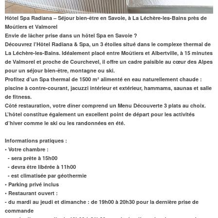
Hôtel Spa Radiana – Séjour bien-être en Savoie, à La Léchère-les-Bains près de
Moûtiers et Valmorel
Envie de lâcher prise dans un
hôtel Spa en Savoie
?
Découvrez l’Hôtel Radiana & Spa, un 3 étoiles situé dans le complexe thermal de
La Léchère-les-Bains. Idéalement placé entre Moûtiers et Albertville,
à 15 minutes
de Valmorel
et proche de Courchevel, il offre un cadre paisible au cœur des Alpes
pour un séjour bien-être, montagne ou ski.
Profitez d’un
Spa thermal de 1500 m²
alimenté en eau naturellement chaude :
piscine à contre-courant, jacuzzi intérieur et extérieur, hammams, saunas et salle
de fitness.
Côté restauration, votre dîner comprend un Menu Découverte 3 plats au choix.
L’hôtel constitue également un excellent point de départ pour les activités
d’hiver comme le ski ou les randonnées en été.
Informations pratiques :
• Votre chambre :
- sera prête à 15h00
- devra être libérée à 11h00
- est climatisée par géothermie
• Parking privé inclus
• Restaurant ouvert :
- du mardi au jeudi et dimanche : de 19h00 à 20h30 pour la dernière prise de
commande