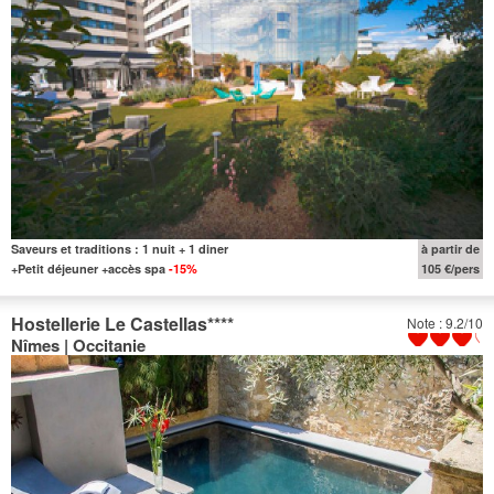
Saveurs et traditions : 1 nuit + 1 diner
à partir de
+Petit déjeuner +accès spa
-15%
105 €/pers
Hostellerie Le Castellas
****
Note : 9.2/10
Nîmes | Occitanie