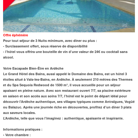
Offre éphémère
Pour tout séjour de 3 Nuits minimum, avec diner ou plus :
- Surclassement offert, sous réserve de disponibilité
- l’hôtel vous offrira une bouteille de vin d’une valeur de 24€ ou cocktail sans
alcool.
Votre Escapade Bien-Être en Ardèche
Le Grand Hôtel des Bains, aussi appelé le Domaine des Bains, est un hôtel 3
étoiles situé à Vals-les-Bains, en Ardèche. À seulement 210 mètres des Thermes
et du
Spa
Sequoia Redwood
de 1500 m²
, il vous accueille pour un séjour
apaisant en pleine nature. Avec son
restaurant
ouvert 7/7, sa piscine extérieure
en saison et son accès aux
soins 7/7
, l’hôtel est le point de départ idéal pour
découvrir l’Ardèche authentique, ses villages typiques comme Antraïgues, Vogüé
ou Balazuc. Après une journée riche en découvertes, profitez d’un dîner 3 plats
aux saveurs locales.
L’Ardèche, telle que vous l’imaginez : authentique, apaisante et inspirante.
Informations pratiques :
• Votre chambre :