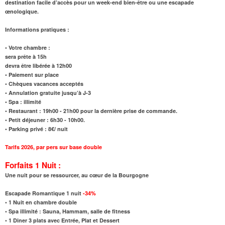
destination facile d’accès pour un week-end bien-être ou une escapade
œnologique.
Informations pratiques :
• Votre chambre :
sera prête à 15h
devra être libérée à 12h00
• Paiement sur place
• Chèques vacances acceptés
• Annulation gratuite jusqu’à J-3
• Spa : illimité
• Restaurant : 19h00 - 21h00 pour la dernière prise de commande.
• Petit déjeuner : 6h30 - 10h00.
• Parking privé : 8€/ nuit
Tarifs 2026
,
par pers sur base double
Forfaits 1 Nuit :
Une nuit pour se ressourcer, au cœur de la Bourgogne
Escapade Romantique 1 nuit
-34%
•
1 Nuit en chambre double
•
Spa illimité : Sauna, Hammam, salle de fitness
•
1 Diner 3 plats avec Entrée, Plat et Dessert