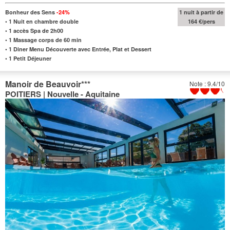
Bonheur des Sens
-24%
1 nuit à partir de
•
1 Nuit en chambre double
164 €/pers
•
1 accès Spa de 2h00
•
1 Massage corps de 60 min
•
1 Diner Menu Découverte avec Entrée, Plat et Dessert
•
1 Petit Déjeuner
Manoir de Beauvoir
***
Note : 9.4/10
POITIERS | Nouvelle - Aquitaine