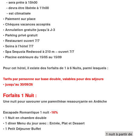
- sera prête à 15h00
- devra être libérée à 11h00
- est climatisée
• Paiement sur place
• Chèques vacances acceptés
• Annulation gratuite jusqu’à J-3
• Parking privé gratuit
• Restaurant ouvert 7/7
• Soins à l’hôtel 7/7
• Spa Sequoia Redwood à 210 m – ouvert 7/7
• Piscine extérieure du 15/05 au 15/09
Pour cet hôtel, il existe des forfaits de 1 à 6 Nuits, parmi lesquels :
Tarifs par personne sur base double, valables pour des séjours
•
jusqu'au
30/09/26
Forfaits 1 Nuit :
Une nuit pour savourer une parenthèse ressourçante en Ardèche
Escapade Romantique 1 nuit
-16
%
•
1 Nuit en chambre double
•
1 diner Menu du jour avec : Entrée, Plat et Dessert
•
1 Petit Déjeuner Buffet
1 nuit à partir de