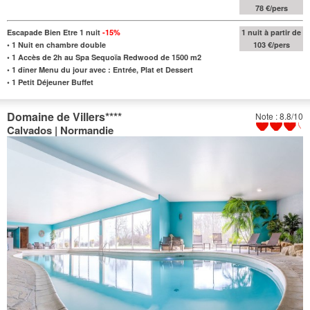
78 €/pers
Escapade Bien Etre 1 nuit
-15
%
1 nuit à partir de
•
1 Nuit en chambre double
103 €/pers
•
1 Accès de 2h au Spa Sequoïa Redwood de
1500 m2
•
1 dîner Menu du jour avec : Entrée, Plat et Dessert
•
1 Petit Déjeuner Buffet
Domaine de Villers
****
Note : 8.8/10
Calvados | Normandie