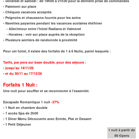
- vendredi et samedi : de 19h00 à 21h30 pour la dernière prise de commandes
• Paiement sur place
• Chèques vacances acceptés
• Peignoirs et chaussons fournis pour les soins
• Navettes payantes pendant les vacances scolaires été/hiver
- Aller/retour entre l’hôtel Radiana et Valmorel
- Horaires : voir sur place auprès de la réception
• Plusieurs sentiers de randonnée à proximité
Pour cet hôtel, il existe des forfaits de 1 à 6 Nuits, parmi lesquels :
Tarifs,
par pers sur base double, pour des séjours :
•
jusqu'au
14/11/26
•
et
du 30/11 au 17/12/26
Forfaits 1 Nuit :
Une nuit pour souffler et se reconnecter à l’essentiel.
Escapade Romantique 1 nuit
-27%
•
1 Nuit en chambre double
•
1 accès Spa de 2h00
•
1 Diner Menu Découverte avec Entrée, Plat et Dessert
•
1 Petit Déjeuner
1 nuit à partir de
86 €/pers