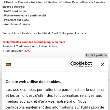
• L’Hôtel du Parc est situé à Neufchâtel-Hardelot dans Pas-de-Calais, à 2 km des
plages d’Hardelot
• Hôtel bord de mer
• Piscine extérieure à partir de Mai
• Paiement sur place
• Annulation Gratuite
Pour cet hôtel, il existe des forfaits de 1 à 6 Nuits, parmi lesquels :
Tarifs valables pour des séjours jusqu'à fin mars
Saveurs & Traditions 1 nuit, 1 diner 3 plats,
1 Petit déjeuner
-42%
1 nuit à partir de
84 €/pers
Saveurs & Traditions 2 nuits, 1 diner 3 plats,
2 nuits à partir de
2 Petits déjeuners
-45%
141 €/pers
Ce site web utilise des cookies.
Château Tilques
***
Note : 9.4/10
St Omer | Hauts-de-France
Les cookies nous permettent de personnaliser le contenu
et les annonces, d'offrir des fonctionnalités relatives aux
médias sociaux et d'analyser notre trafic. Nous
partageons également des informations sur l'utilisation de