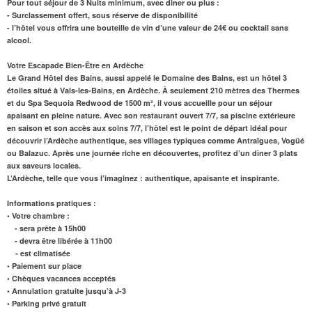
Pour tout séjour de 3 Nuits minimum, avec diner ou plus :
- Surclassement offert, sous réserve de disponibilité
- l’hôtel vous offrira une bouteille de vin d’une valeur de 24€ ou cocktail sans
alcool.
Votre Escapade Bien-Être en Ardèche
Le Grand Hôtel des Bains, aussi appelé le Domaine des Bains, est un hôtel 3
étoiles situé à Vals-les-Bains, en Ardèche. À seulement 210 mètres des Thermes
et du
Spa
Sequoia Redwood
de 1500 m²
, il vous accueille pour un séjour
apaisant en pleine nature. Avec son
restaurant
ouvert 7/7, sa piscine extérieure
en saison et son accès aux
soins 7/7
, l’hôtel est le point de départ idéal pour
découvrir l’Ardèche authentique, ses villages typiques comme Antraïgues, Vogüé
ou Balazuc. Après une journée riche en découvertes, profitez d’un dîner 3 plats
aux saveurs locales.
L’Ardèche, telle que vous l’imaginez : authentique, apaisante et inspirante.
Informations pratiques :
• Votre chambre :
- sera prête à 15h00
- devra être libérée à 11h00
- est climatisée
• Paiement sur place
• Chèques vacances acceptés
• Annulation gratuite jusqu’à J-3
• Parking privé gratuit