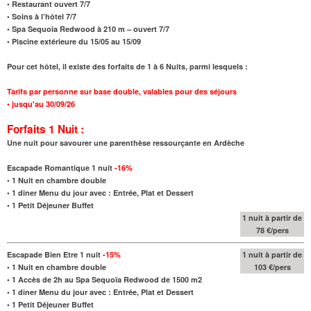
• Restaurant ouvert 7/7
• Soins à l’hôtel 7/7
• Spa Sequoia Redwood à 210 m – ouvert 7/7
• Piscine extérieure du 15/05 au 15/09
Pour cet hôtel, il existe des forfaits de 1 à 6 Nuits, parmi lesquels :
Tarifs par personne sur base double, valables pour des séjours
•
jusqu'au
30/09/26
Forfaits 1 Nuit :
Une nuit pour savourer une parenthèse ressourçante en Ardèche
Escapade Romantique 1 nuit
-16
%
•
1 Nuit en chambre double
•
1 diner Menu du jour avec : Entrée, Plat et Dessert
•
1 Petit Déjeuner Buffet
1 nuit à partir de
78 €/pers
Escapade Bien Etre 1 nuit
-15
%
1 nuit à partir de
•
1 Nuit en chambre double
103 €/pers
•
1 Accès de 2h au Spa Sequoïa Redwood de
1500 m2
•
1 dîner Menu du jour avec : Entrée, Plat et Dessert
•
1 Petit Déjeuner Buffet