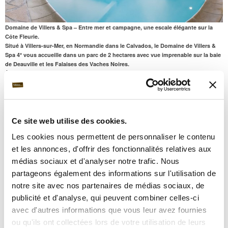
Domaine de Villers & Spa – Entre mer et campagne, une escale élégante sur la
Côte Fleurie.
Situé à Villers-sur-Mer, en Normandie dans le Calvados, le Domaine de Villers &
Spa 4* vous accueille dans un parc de 2 hectares avec vue imprenable sur la baie
de Deauville et les Falaises des Vaches Noires.
À seulement 5 km d’Houlgate, 10 km de Trouville, 12 km de Deauville et 27 km
d’Honfleur, cet hôtel intimiste de 18 chambres, au cœur de la Côte Fleurie,
conjugue élégance et convivialité.
Son
Spa avec piscine intérieure chauffée de 14 m
, hammam et soins complète
l’expérience. Un lieu idéal pour une escapade bien-être entre mer et campagne, à
2 h de Paris.
Ce site web utilise des cookies.
Les cookies nous permettent de personnaliser le contenu
Informations pratiques :
• Votre chambre :
et les annonces, d'offrir des fonctionnalités relatives aux
- sera prête à 16h00. Vous pouvez arriver jusqu’à 22h00.
médias sociaux et d'analyser notre trafic. Nous
- devra être libérée à 12h00
partageons également des informations sur l'utilisation de
• Jours et Horaires d'ouverture du Spa de cet hôtel :
Tous les jours de 9h à 21h00
notre site avec nos partenaires de médias sociaux, de
• Jours d’ouverture du restaurant :
publicité et d'analyse, qui peuvent combiner celles-ci
Du jeudi au lundi inclus.
avec d'autres informations que vous leur avez fournies
Horaires du restaurant :
Vendredi et samedi : 19h00-22h00. Les autres jours : 19h00 à 21h00.
ou qu'ils ont collectées lors de votre utilisation de leurs