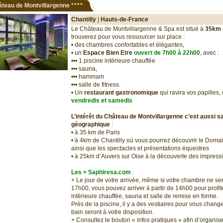
teau de Montvillargenne
****
Chantilly
|
Hauts-de-France
Le Château de Montvillargenne & Spa est situé à
35km 
trouverez pour vous ressourcer sur place :
• des chambres confortables et élégantes,
• un
Espace Bien Etre
ouvert de 7h00 à 22h00
, avec :
••• 1 piscine intérieure chauffée
••• sauna,
••• hammam
••• salle de fitness.
• Un
restaurant gastronomique
qui ravira vos papilles, 
vendredis et samedis
L’intérêt du Château de Montvillargenne c’est aussi sa
géographique
:
• à 35 km de Paris
• à 4km de Chantilly où vous pourrez découvrir le Domai
ainsi que les spectacles et présentations équestres
• à 25km d’Auvers sur Oise à la découverte des impres
Les + Saphiresa.com
:
+ Le jour de votre arrivée, même si votre chambre ne se
17h00, vous pouvez arriver à partir de 14h00 pour profite
intérieure chauffée, sauna et salle de remise en forme.
Près de la piscine, il y a des vestiaires pour vous chang
bain seront à votre disposition.
+ Consultez le bouton « infos pratiques » afin d’organis