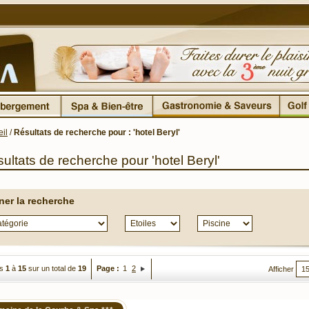
il
/
Résultats de recherche pour : 'hotel Beryl'
ultats de recherche pour 'hotel Beryl'
iner la recherche
es
1
à
15
sur un total de
19
Page :
1
2
Afficher