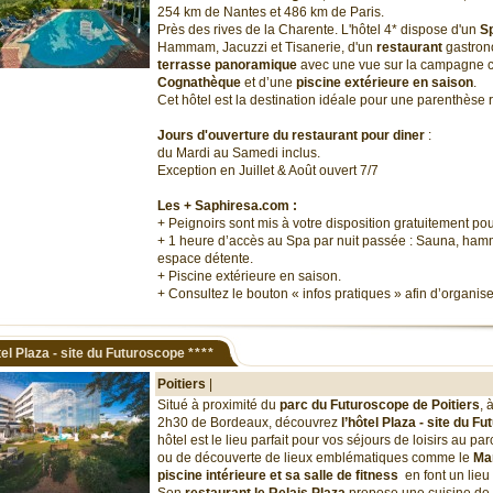
254 km de Nantes et 486 km de Paris.
Près des rives de la Charente. L'hôtel 4* dispose d'un
S
Hammam, Jacuzzi et Tisanerie, d'un
restaurant
gastron
terrasse panoramique
avec une vue sur la campagne c
Cognathèque
et d’une
piscine extérieure en saison
.
Cet hôtel est la destination idéale pour une parenthèse
Jours d'ouverture du restaurant pour diner
:
du Mardi au Samedi inclus.
Exception en Juillet & Août ouvert 7/7
Les + Saphiresa.com :
+ Peignoirs sont mis à votre disposition gratuitement pou
+ 1 heure d’accès au Spa par nuit passée : Sauna, ham
espace détente.
+ Piscine extérieure en saison.
+ Consultez le bouton « infos pratiques » afin d’organis
el Plaza - site du Futuroscope
****
Poitiers
|
Situé à proximité du
parc du Futuroscope de Poitiers
, 
2h30 de Bordeaux, découvrez
l’hôtel Plaza - site du F
hôtel est le lieu parfait pour vos séjours de loisirs au p
ou de découverte de lieux emblématiques comme le
Mar
piscine intérieure et sa salle de fitness
en font un lieu