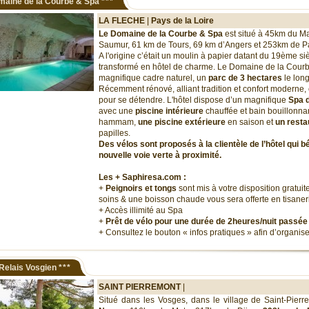
maine de la Courbe & Spa
***
LA FLECHE
|
Pays de la Loire
Le Domaine de la Courbe & Spa
est situé à 45km du M
Saumur, 61 km de Tours, 69 km d’Angers et 253km de Pa
A l'origine c’était un moulin à papier datant du 19ème siè
transformé en hôtel de charme. Le Domaine de la Courb
magnifique cadre naturel, un
parc de 3 hectares
le long
Récemment rénové, alliant tradition et confort moderne, c'
pour se détendre. L'hôtel dispose d’un magnifique
Spa 
avec une
piscine intérieure
chauffée et bain bouillonnan
hammam,
une piscine extérieure
en saison et
un resta
papilles.
Des vélos sont proposés à la clientèle de l’hôtel qui bé
nouvelle voie verte à proximité.
Les + Saphiresa.com :
+
Peignoirs et tongs
sont mis à votre disposition gratui
soins & une boisson chaude vous sera offerte en tisaner
+ Accès illimité au Spa
+
Prêt de vélo pour une durée de 2heures/nuit passée
+ Consultez le bouton « infos pratiques » afin d’organis
Relais Vosgien
***
SAINT PIERREMONT
|
Situé dans les Vosges, dans le village de Saint-Pier