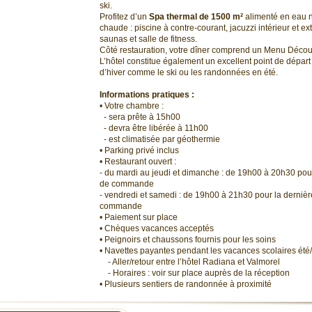
ski.
Profitez d’un
Spa thermal de 1500 m²
alimenté en eau 
chaude : piscine à contre-courant, jacuzzi intérieur et 
saunas et salle de fitness.
Côté restauration, votre dîner comprend un Menu Découv
L’hôtel constitue également un excellent point de départ 
d’hiver comme le ski ou les randonnées en été.
Informations pratiques :
• Votre chambre :
- sera prête à 15h00
- devra être libérée à 11h00
- est climatisée par géothermie
• Parking privé inclus
• Restaurant ouvert :
- du mardi au jeudi et dimanche : de 19h00 à 20h30 pour
de commande
- vendredi et samedi : de 19h00 à 21h30 pour la dernièr
commande
• Paiement sur place
• Chèques vacances acceptés
• Peignoirs et chaussons fournis pour les soins
• Navettes payantes pendant les vacances scolaires été/
- Aller/retour entre l’hôtel Radiana et Valmorel
- Horaires : voir sur place auprès de la réception
• Plusieurs sentiers de randonnée à proximité