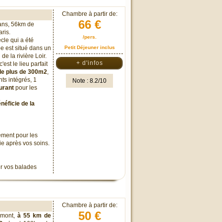
Chambre à partir de:
66 €
ans, 56km de
ris.
/pers.
cle qui a été
e est situé dans un
Petit Déjeuner inclus
 de la rivière Loir.
+ d'infos
est le lieu parfait
de plus de 300m2
,
ts intégrés, 1
Note : 8.2/10
urant
pour les
néficie de la
tement pour les
ie après vos soins.
er vos balades
Chambre à partir de:
50 €
remont,
à 55 km de