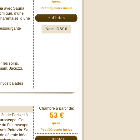
/pers.
pa
avec Sauna,
Petit Déjeuner inclus
omique, d’une
+ d'infos
harentaise, d’une
 ressourçante
Note : 8.6/10
r les soins.
mam, Jacuzzi,
er vos balades
Chambre à partir de:
53 €
à 3h de Paris et à
uturoscope
. Cet
/pers.
arc du Futuroscope
ais Poitevin
. Sa
Petit Déjeuner inclus
 de détente idéal.
+ d'infos