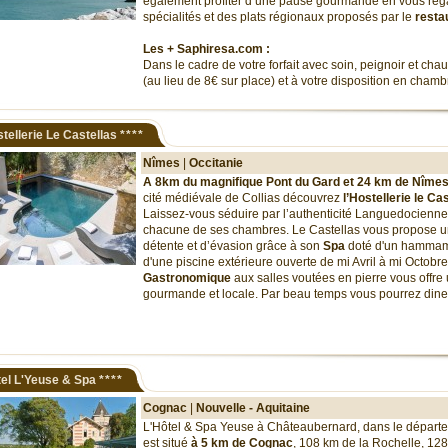
également profiter d’une pause gourmande en vous rég
spécialités et des plats régionaux proposés par le
resta
Les + Saphiresa.com :
Dans le cadre de votre forfait avec soin, peignoir et chau
(au lieu de 8€ sur place) et à votre disposition en chambr
tellerie Le Castellas
****
Nîmes
|
Occitanie
A 8km du magnifique Pont du Gard et 24 km de Nîme
cité médiévale de Collias découvrez
l’Hostellerie le Ca
Laissez-vous séduire par l’authenticité Languedocienne 
chacune de ses chambres. Le Castellas vous propose u
détente et d’évasion grâce à son
Spa
doté d'un hammam,
d'une piscine extérieure ouverte de mi Avril à mi Octobr
Gastronomique
aux salles voutées en pierre vous offre
gourmande et locale. Par beau temps vous pourrez diner
el L'Yeuse & Spa
****
Cognac
|
Nouvelle - Aquitaine
L'Hôtel & Spa Yeuse à Châteaubernard, dans le départ
est situé
à 5 km de Cognac
, 108 km de la Rochelle, 12