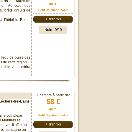
aris
et 168km de
/pers.
gien. Au cœur des
, forêts, circuits de
Petit Déjeuner inclus
+ d'infos
 l’hôtel le Relais
Note : 9/10
.
 l'équipe puise des
s de cette région.
sible vous offrira
Chambre à partir de:
58 €
 Léchère-les-Bains
/pers.
ns le complexe
Petit Déjeuner inclus
e Moûtiers et
+ d'infos
evel, il offre un
tre, montagne ou