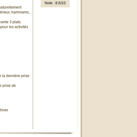
Note : 8.6/10
naturellement
extérieur, hammams,
erte 3 plats.
pour les activités
 la dernière prise
e prise de
hiver