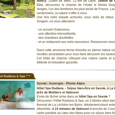
Nancy
, 116km de Metz, 217km de Dijon,
398km de P
Bâle, découvrez le charme de l’Hotel le Relais Vos
Vosges, l’un des territoires les plus boisé de France. Lacs
randonnées, la nature s’offre à vous.
Une fois votre balade achevée, vous voilà de retour à
Vosgien, où vous attendent :
- un accueil chaleureux,
- une attention bienveillante,
- des chambres douillettes
- et un restaurant aux mets savoureux. Ressourcez-vous
Dans cette ancienne ferme rénovée en pleine nature où
recettes ancestrales pour vous faire découvrir les saveur
Cet hôtel de charme côtoyant une nature calme et pai
détente et relaxation garantie.
el Radiana & Spa
***
Savoie
|
Auvergne - Rhone-Alpes
Hôtel Spa Radiana – Séjour bien-être en Savoie, à La
près de Moûtiers et Valmorel
Envie de lâcher prise dans un
hôtel Spa en Savoie
?
Découvrez l’Hôtel Radiana & Spa, un 3 étoiles situé da
thermal de La Léchère-les-Bains. Idéalement placé entr
Albertville,
à 15 minutes de Valmorel
et proche de Courch
cadre paisible au cœur des Alpes pour un séjour bien-ê