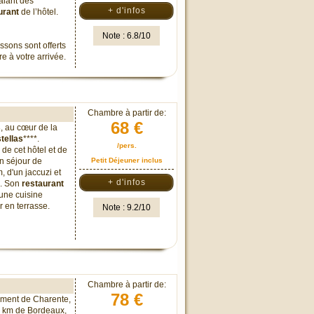
alant des
+ d'infos
urant
de l’hôtel.
Note : 6.8/10
ssons sont offerts
e à votre arrivée.
Chambre à partir de:
68 €
s
, au cœur de la
stellas
****.
/pers.
de cet hôtel et de
n séjour de
Petit Déjeuner inclus
 d'un jaccuzi et
+ d'infos
e. Son
restaurant
 une cuisine
 en terrasse.
Note : 9.2/10
Chambre à partir de:
78 €
ement de Charente,
8 km de Bordeaux,