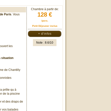
Chambre à partir de:
128 €
de Paris
. Vous
/pers.
Petit Déjeuner inclus
+ d'infos
Note : 8.6/10
ouvert les
 situation
ne de Chantilly
sionnistes
ra prête qu à
r de la piscine
er et des draps de
er vos balades