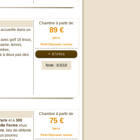
Chambre à partir de:
89 €
 accueille dans un
/pers.
avec golf 18 trous,
erie, tennis,
Petit Déjeuner inclus
tembre,
+ d'infos
ue à deux pas des
Note : 8.6/10
Chambre à partir de:
75 €
aris
et à
300
eille Ferme
vous
/pers.
tre
, lieu de détente
ous pourrez
Petit Déjeuner inclus