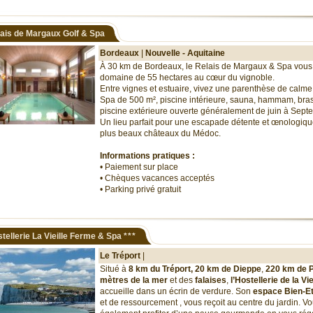
ais de Margaux Golf & Spa
Bordeaux
|
Nouvelle - Aquitaine
À 30 km de Bordeaux, le Relais de Margaux & Spa vous
domaine de 55 hectares au cœur du vignoble.
Entre vignes et estuaire, vivez une parenthèse de calme 
Spa de 500 m², piscine intérieure, sauna, hammam, brass
piscine extérieure ouverte généralement de juin à Sep
Un lieu parfait pour une escapade détente et œnologiq
plus beaux châteaux du Médoc.
Informations pratiques :
• Paiement sur place
• Chèques vacances acceptés
• Parking privé gratuit
tellerie La Vieille Ferme & Spa
***
Le Tréport
|
Situé à
8 km du
Tréport, 20 km de
Dieppe
,
220 km de P
mètres de la
mer
et des
falaises
,
l’Hostellerie de la Vi
accueille dans un écrin de verdure. Son
espace Bien-E
et de ressourcement
, vous reçoit au centre du jardin. V