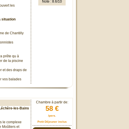
Note : 8.6/10
ouvert les
 situation
ne de Chantilly
sionnistes
ra prête qu à
r de la piscine
er et des draps de
er vos balades
Chambre à partir de:
58 €
 Léchère-les-Bains
/pers.
ns le complexe
Petit Déjeuner inclus
e Moûtiers et