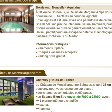
ais de Margaux Golf & Spa
Bordeaux
|
Nouvelle - Aquitaine
À 30 km de Bordeaux, le Relais de Margaux & Spa vous
domaine de 55 hectares au cœur du vignoble.
Entre vignes et estuaire, vivez une parenthèse de calme 
Spa de 500 m², piscine intérieure, sauna, hammam, brass
piscine extérieure ouverte généralement de juin à Sep
Un lieu parfait pour une escapade détente et œnologiq
plus beaux châteaux du Médoc.
Informations pratiques :
• Paiement sur place
• Chèques vacances acceptés
• Parking privé gratuit
teau de Montvillargenne
****
Chantilly
|
Hauts-de-France
Le Château de Montvillargenne & Spa est situé à
35km 
trouverez pour vous ressourcer sur place :
• des chambres confortables et élégantes,
• un
Espace Bien Etre
ouvert de 7h00 à 22h00
, avec :
••• 1 piscine intérieure chauffée
••• sauna,
••• hammam