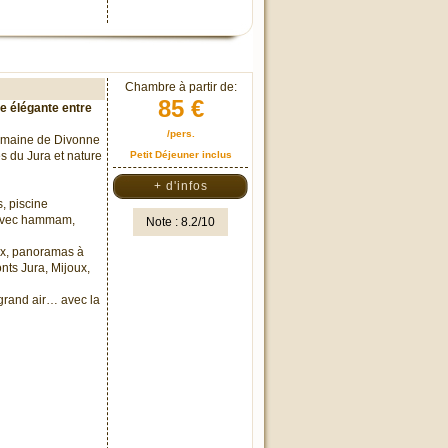
Chambre à partir de:
85 €
e élégante entre
/pers.
Domaine de Divonne
s du Jura et nature
Petit Déjeuner inclus
+ d'infos
s, piscine
e avec hammam,
Note : 8.2/10
ex, panoramas à
onts Jura, Mijoux,
 grand air… avec la