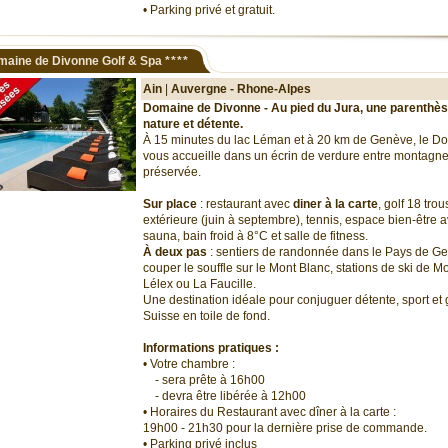
• Parking privé et gratuit.
maine de Divonne Golf & Spa
****
Ain
|
Auvergne - Rhone-Alpes
Domaine de Divonne - Au pied du Jura, une parenthès
nature et détente.
À 15 minutes du lac Léman et à 20 km de Genève, le 
vous accueille dans un écrin de verdure entre montagne
préservée.
Sur place
: restaurant avec
diner à la carte
, golf 18 trou
extérieure (juin à septembre), tennis, espace bien-êtr
sauna, bain froid à 8°C et salle de fitness.
À deux pas
: sentiers de randonnée dans le Pays de G
couper le souffle sur le Mont Blanc, stations de ski de M
Lélex ou La Faucille.
Une destination idéale pour conjuguer détente, sport et
Suisse en toile de fond.
Informations pratiques :
• Votre chambre :
- sera prête à 16h00
- devra être libérée à 12h00
• Horaires du Restaurant avec dîner à la carte :
19h00 - 21h30 pour la dernière prise de commande.
• Parking privé inclus