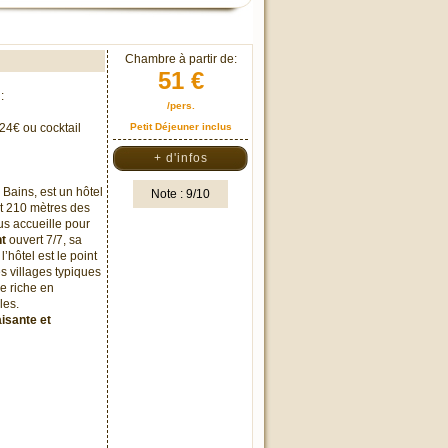
Chambre à partir de:
51 €
:
/pers.
 24€ ou cocktail
Petit Déjeuner inclus
+ d'infos
Bains, est un hôtel
Note : 9/10
nt 210 mètres des
ous accueille pour
t
ouvert 7/7, sa
, l’hôtel est le point
s villages typiques
e riche en
les.
aisante et