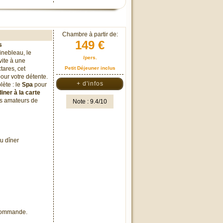
Chambre à partir de:
149 €
s
inebleau, le
/pers.
vite à une
tares, cet
Petit Déjeuner inclus
our votre détente.
+ d'infos
lète : le
Spa
pour
diner à la carte
s amateurs de
Note : 9.4/10
u dîner
 commande.