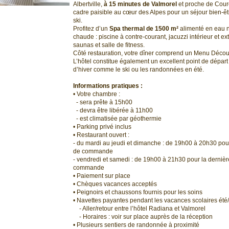
Albertville,
à 15 minutes de Valmorel
et proche de Courch
cadre paisible au cœur des Alpes pour un séjour bien-ê
ski.
Profitez d’un
Spa thermal de 1500 m²
alimenté en eau 
chaude : piscine à contre-courant, jacuzzi intérieur et 
saunas et salle de fitness.
Côté restauration, votre dîner comprend un Menu Découv
L’hôtel constitue également un excellent point de départ 
d’hiver comme le ski ou les randonnées en été.
Informations pratiques :
• Votre chambre :
- sera prête à 15h00
- devra être libérée à 11h00
- est climatisée par géothermie
• Parking privé inclus
• Restaurant ouvert :
- du mardi au jeudi et dimanche : de 19h00 à 20h30 pour
de commande
- vendredi et samedi : de 19h00 à 21h30 pour la dernièr
commande
• Paiement sur place
• Chèques vacances acceptés
• Peignoirs et chaussons fournis pour les soins
• Navettes payantes pendant les vacances scolaires été/
- Aller/retour entre l’hôtel Radiana et Valmorel
- Horaires : voir sur place auprès de la réception
• Plusieurs sentiers de randonnée à proximité