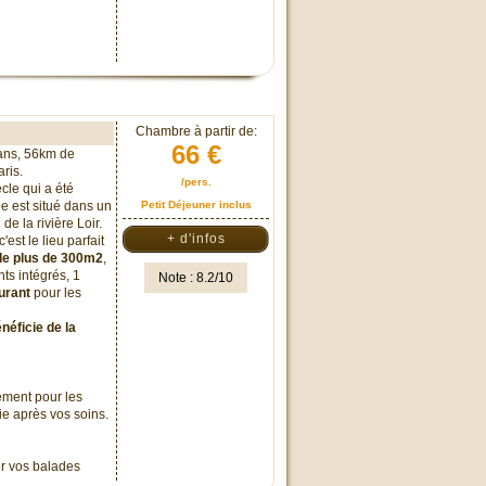
Chambre à partir de:
66 €
ans, 56km de
ris.
/pers.
cle qui a été
e est situé dans un
Petit Déjeuner inclus
 de la rivière Loir.
+ d'infos
est le lieu parfait
de plus de 300m2
,
ts intégrés, 1
Note : 8.2/10
urant
pour les
néficie de la
tement pour les
ie après vos soins.
er vos balades