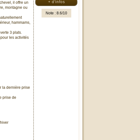
+ d'infos
evel, il offre un
tre, montagne ou
Note : 8.6/10
naturellement
extérieur, hammams,
erte 3 plats.
pour les activités
 la dernière prise
e prise de
hiver