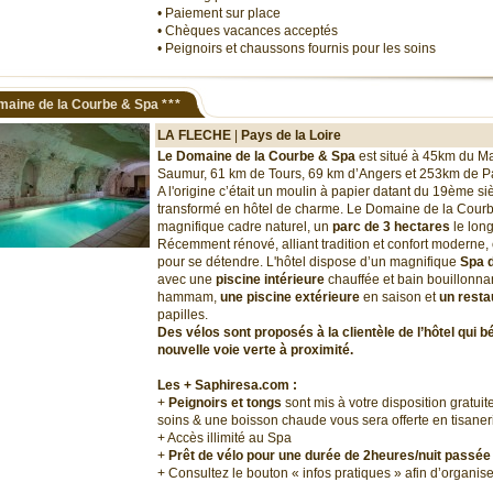
• Paiement sur place
• Chèques vacances acceptés
• Peignoirs et chaussons fournis pour les soins
maine de la Courbe & Spa
***
LA FLECHE
|
Pays de la Loire
Le Domaine de la Courbe & Spa
est situé à 45km du M
Saumur, 61 km de Tours, 69 km d’Angers et 253km de Pa
A l'origine c’était un moulin à papier datant du 19ème siè
transformé en hôtel de charme. Le Domaine de la Courb
magnifique cadre naturel, un
parc de 3 hectares
le long
Récemment rénové, alliant tradition et confort moderne, c'
pour se détendre. L'hôtel dispose d’un magnifique
Spa 
avec une
piscine intérieure
chauffée et bain bouillonnan
hammam,
une piscine extérieure
en saison et
un resta
papilles.
Des vélos sont proposés à la clientèle de l’hôtel qui bé
nouvelle voie verte à proximité.
Les + Saphiresa.com :
+
Peignoirs et tongs
sont mis à votre disposition gratui
soins & une boisson chaude vous sera offerte en tisaner
+ Accès illimité au Spa
+
Prêt de vélo pour une durée de 2heures/nuit passée
+ Consultez le bouton « infos pratiques » afin d’organis