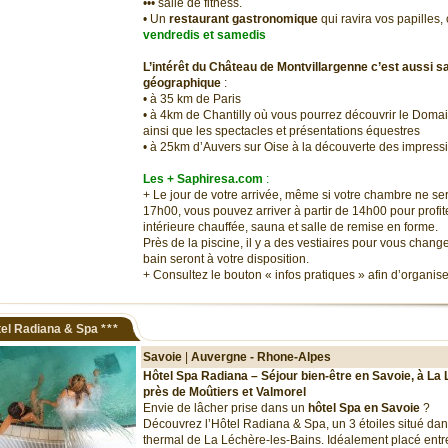
••• salle de fitness.
• Un
restaurant gastronomique
qui ravira vos papilles, 
vendredis et samedis
L’intérêt du Château de Montvillargenne c’est aussi sa
géographique
:
• à 35 km de Paris
• à 4km de Chantilly où vous pourrez découvrir le Domai
ainsi que les spectacles et présentations équestres
• à 25km d’Auvers sur Oise à la découverte des impres
Les + Saphiresa.com
:
+ Le jour de votre arrivée, même si votre chambre ne se
17h00, vous pouvez arriver à partir de 14h00 pour profite
intérieure chauffée, sauna et salle de remise en forme.
Près de la piscine, il y a des vestiaires pour vous chang
bain seront à votre disposition.
+ Consultez le bouton « infos pratiques » afin d’organis
el Radiana & Spa
***
Savoie
|
Auvergne - Rhone-Alpes
Hôtel Spa Radiana – Séjour bien-être en Savoie, à La
près de Moûtiers et Valmorel
Envie de lâcher prise dans un
hôtel Spa en Savoie
?
Découvrez l’Hôtel Radiana & Spa, un 3 étoiles situé da
thermal de La Léchère-les-Bains. Idéalement placé entr