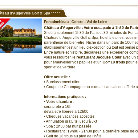
teau d'Augerville Golf & Spa
*****
Fontainebleau
|
Centre - Val de Loire
Château d'Augerville : Votre escapade à 1h30 de Pari
Situé à seulement 1h30 de Paris et 30 minutes de Fonta
Château d’Augerville Golf & Spa, hôtel 5 étoiles, vous in
parenthèse de bien-être. Niché dans un parc de 100 hec
établissement est un lieu d'exception où tout est pensé p
Entre nature et histoire, découvrez une expérience comp
vous ressourcer, le
restaurant Jacques Cœur
avec un
pour émerveiller vos papilles et un
Golf 18 trous
pour le
sport et de verdure.
Offre actuelle :
• Surclassement offert
• Coupe de Champagne ou cocktail sans alcool offerte a
Informations pratiques :
•
Votre chambre
:
sera prête à 16h
devra être liberée à 12h00
• Chèques vacances acceptés
• Annulation gratuite jusqu’à J-3
• Spa
:
2h30 par nuit passée.
• Restaurant : 19h00 - 21h30 pour la dernière prise de
• Golf de 18 trous au pied de l’hôtel.