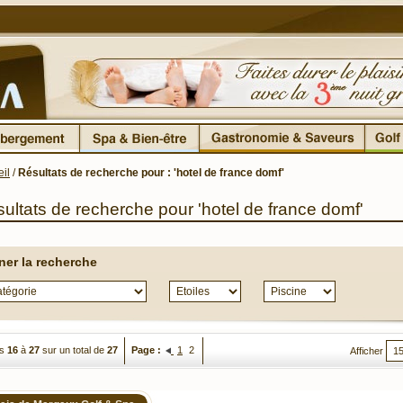
il
/
Résultats de recherche pour : 'hotel de france domf'
ultats de recherche pour 'hotel de france domf'
iner la recherche
es
16
à
27
sur un total de
27
Page :
1
2
Afficher