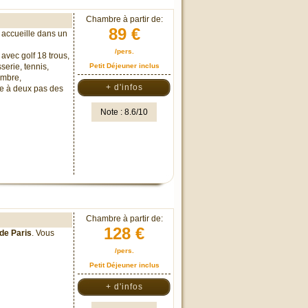
Chambre à partir de:
89 €
 accueille dans un
/pers.
avec golf 18 trous,
erie, tennis,
Petit Déjeuner inclus
tembre,
+ d'infos
ue à deux pas des
Note : 8.6/10
Chambre à partir de:
128 €
de Paris
. Vous
/pers.
Petit Déjeuner inclus
+ d'infos