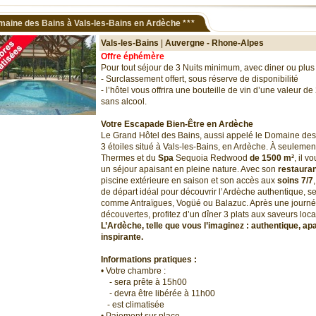
aine des Bains à Vals-les-Bains en Ardèche
***
Vals-les-Bains
|
Auvergne - Rhone-Alpes
Offre éphémère
Pour tout séjour de 3 Nuits minimum, avec diner ou plus 
- Surclassement offert, sous réserve de disponibilité
- l’hôtel vous offrira une bouteille de vin d’une valeur de
sans alcool.
Votre Escapade Bien-Être en Ardèche
Le Grand Hôtel des Bains, aussi appelé le Domaine des 
3 étoiles situé à Vals-les-Bains, en Ardèche. À seuleme
Thermes et du
Spa
Sequoia Redwood
de 1500 m²
, il v
un séjour apaisant en pleine nature. Avec son
restauran
piscine extérieure en saison et son accès aux
soins 7/7
de départ idéal pour découvrir l’Ardèche authentique, se
comme Antraïgues, Vogüé ou Balazuc. Après une journé
découvertes, profitez d’un dîner 3 plats aux saveurs loca
L’Ardèche, telle que vous l’imaginez : authentique, ap
inspirante.
Informations pratiques :
• Votre chambre :
- sera prête à 15h00
- devra être libérée à 11h00
- est climatisée