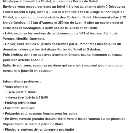
Montagne et bien-être à Châtel, au cœur des Portes du Soleil
Envie de vous ressourcer dans un hôtel 4 étoiles au charme alpin ? Découvrez
l’Hôtel Macchi & Spa, niché à 1 200 m d’altitude dans le village authentique de
Châtel, au cœur du domaine skiable des Portes du Soleil. Idéalement situé à 72
km de Genève, 112 km d’Annecy et 250 km de Lyon, il offre un cadre préservé
entre lacs et montagnes, à deux pas de la Suisse et de l’Italie.
• L’été, explorez les sentiers de randonnée ou de VTT et les lacs d’altitude :
Vonnes, Mouille, Queysets.
• L’hiver, skiez sur les 45 pistes desservies par 41 remontées mécaniques du
domaine, reliées par les télésièges Portes du Soleil et Gabelou.
Puis profitez de notre spa avec piscine intérieure, sauna, hammam et jacuzzi
pour une détente absolue.
Enfin, le soir venu, savourez un dîner qui sera votre moment gourmand pour
conclure la journée en douceur
Informations pratiques :
• Votre chambre :
- sera prête à 16h00
- devra être libérée à 11h00
• Parking privé inclus
• Paiement sur place
• Peignoirs et chaussons fournis pour les soins
• En hiver, navette gratuite depuis l’hôtel vers le lac de Vonnes ou les pistes de
Super-Châtel, le matin à partir de 8h45
• Plusieurs sentiers de randonnée à proximité