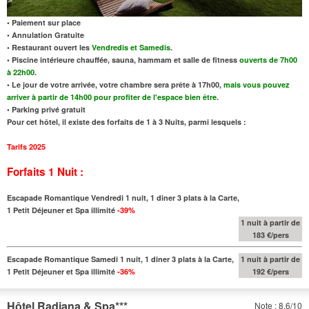
• Paiement sur place
• Annulation Gratuite
• Restaurant ouvert les
Vendredis et Samedis
.
• Piscine intérieure chauffée, sauna, hammam et salle de fitness
ouverts de 7h00
à 22h00
.
• Le jour de votre arrivée, votre chambre sera prête à 17h00,
mais vous pouvez
arriver à partir de 14h00 pour profiter de l'espace bien être.
• Parking privé gratuit
Pour cet hôtel, il existe des forfaits de 1 à 3 Nuits, parmi lesquels :
Tarifs 2025
Forfaits 1 Nuit :
Escapade Romantique Vendredi 1 nuit, 1 diner 3 plats à la Carte,
1 Petit Déjeuner et Spa illimité
-39%
1 nuit à partir de
183 €/pers
Escapade Romantique Samedi 1 nuit, 1 diner 3 plats à la Carte,
1 nuit à partir de
1 Petit Déjeuner et Spa illimité
-36%
192 €/pers
Hôtel Radiana & Spa
***
Note : 8.6/10