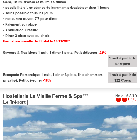
Gard, 12 km d’Uzès et 24 km de Nîmes
• possibilité d'une séance de hammam privatisé pendant 1 heure
• soins possible tous les jours
• restaurant ouvert 7/7 pour diner
• Paiement sur place
• Annulation Gratuite
• Diner 3 plats avec du choix
Fermeture anuelle de l'hôtel le 12/11/2024
Saveurs & Traditions 1 nuit, 1 diner 3 plats, Petit déjeuner
-22%
1 nuit à partir de
97 €/pers
Escapade Romantique 1 nuit, 1 diner 3 plats, 1h de hammam
1 nuit à partir de
privatisé, Petit déjeuner
-18%
122 €/pers
Hostellerie La Vieille Ferme & Spa
***
Note : 6.8/10
Le Tréport |