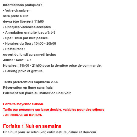
Informations pratiques :
• Votre chambre :
sera prête à 16h
devra être liberée à 11h00
• Chèques vacances acceptés
• Annulation gratuite jusqu’à J-3
• Spa : 1h00 par nuit passée.
•
Horaires du Spa
: 10h00 - 20h00
• Restaurant :
ouvert du lundi au samedi inclus
Juillet / Août : 7/7
Horaires : 19h00 - 21h00 pour la dernière prise de commande,
• Parking privé et gratuit.
Tarifs préférentiels Saphiresa 2026
Réservation en ligne sans frais
Paiement sur place au Manoir de Beauvoir
Forfaits Moyenne Saison
Tarifs par personne sur base double, valables pour des séjours
•
du 30/04/26 au 03/07/26
Forfaits 1 Nuit
en semaine
Une nuit pour se retrouver, entre nature, calme et douceur