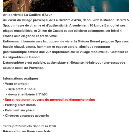
Art de vivre à La Cadière-d’Azur
Au cœur du village provençal de La Cadière d’Azur, découvrez la Maison Bérard &
Spa, un havre de charme et d’authenticité. À seulement
10 km de Bandol
et ses
plages ensoleillées, et
24 km de Cassis
et ses célèbres calanques, cet hôtel 4
étoiles allie élégance et art de vivre.
Entièrement tournée vers la douceur de vivre, la Maison Bérard propose
Spa
avec
bassin chaud, sauna, hammam et espace cardio, ainsi que
restaurant
gastronomique offrant une vue imprenable sur le
village médiéval du Castellet
et
les vignobles de Bandol.
L’atmosphère y est paisible, authentique et élégante, idéale pour une escapade
sous le soleil de Provence.
Informations pratiques :
• Votre chambre :
- sera prête à 15h00
- devra être libérée à 11h00
•
Spa et restaurant ouverts du mercredi au dimanche inclus
• Parking privé inclus
• Paiement sur place
• Chèques vacances acceptés
Tarifs préférentiels Saphiresa 2026
Réservation en ligne sans frais