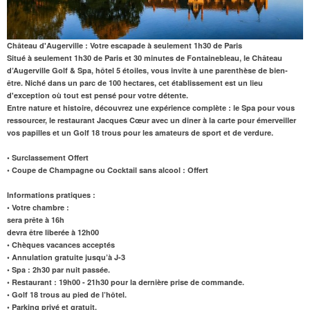
Château d'Augerville : Votre escapade à seulement 1h30 de Paris
Situé à seulement 1h30 de Paris et 30 minutes de Fontainebleau, le Château
d’Augerville Golf & Spa, hôtel 5 étoiles, vous invite à une parenthèse de bien-
être. Niché dans un parc de 100 hectares, cet établissement est un lieu
d'exception où tout est pensé pour votre détente.
Entre nature et histoire, découvrez une expérience complète : le
Spa
pour vous
ressourcer, le
restaurant
Jacques Cœur
avec un diner à la carte
pour émerveiller
vos papilles et un
Golf 18 trous
pour les amateurs de sport et de verdure.
• Surclassement Offert
• Coupe de Champagne ou Cocktail sans alcool : Offert
Informations pratiques :
•
Votre chambre
:
sera prête à 16h
devra être liberée à 12h00
• Chèques vacances acceptés
• Annulation gratuite jusqu’à J-3
• Spa
:
2h30 par nuit passée.
• Restaurant : 19h00 - 21h30 pour la dernière prise de commande.
• Golf 18 trous au pied de l’hôtel.
• Parking privé et gratuit.