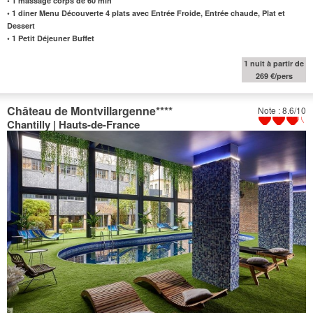
• 1 massage corps de 60 min
•
1 diner Menu Découverte 4 plats avec Entrée Froide, Entrée chaude, Plat et
Dessert
•
1 Petit Déjeuner Buffet
1 nuit à partir de
269 €/pers
Château de Montvillargenne
****
Note : 8.6/10
Chantilly | Hauts-de-France