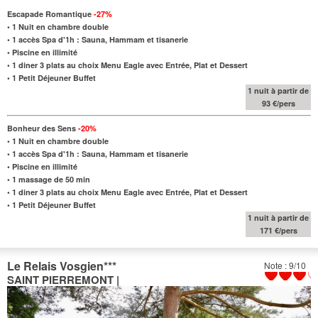
Escapade Romantique
-27%
•
1 Nuit en chambre double
• 1 accès Spa d'1h : Sauna, Hammam et tisanerie
• Piscine en illimité
•
1 diner 3 plats
au choix
Menu Eagle avec Entrée, Plat et Dessert
•
1 Petit Déjeuner Buffet
1 nuit à partir de
93 €/pers
Bonheur des Sens
-20%
•
1 Nuit en chambre double
• 1 accès Spa d'1h : Sauna, Hammam et tisanerie
• Piscine en illimité
•
1 massage de 50 min
•
1 diner 3 plats
au choix
Menu Eagle avec Entrée, Plat et Dessert
•
1 Petit Déjeuner Buffet
1 nuit à partir de
171 €/pers
Le Relais Vosgien
***
Note : 9/10
SAINT PIERREMONT |