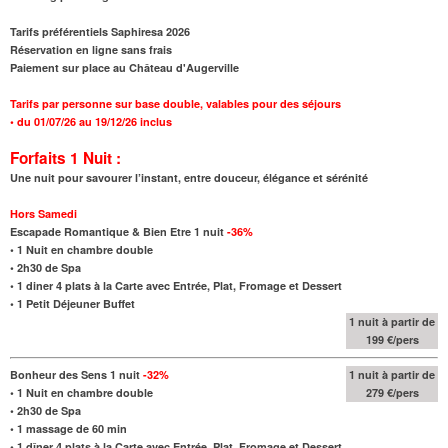
Tarifs préférentiels Saphiresa 2026
Réservation en ligne sans frais
Paiement sur place au Château d'Augerville
Tarifs par personne sur base double, valables pour des séjours
•
du 01/07/26 au 19/12/26 inclus
Forfaits 1 Nuit :
Une nuit pour savourer l’instant, entre douceur, élégance et sérénité
Hors Samedi
Escapade Romantique & Bien Etre 1 nuit
-36%
•
1 Nuit en chambre double
•
2h30 de Spa
•
1 diner 4 plats à la Carte avec Entrée, Plat, Fromage et Dessert
•
1 Petit Déjeuner Buffet
1 nuit à partir de
199 €/pers
Bonheur des Sens 1 nuit
-32%
1 nuit à partir de
•
1 Nuit en chambre double
279 €/pers
•
2h30 de Spa
•
1 massage de 60 min
•
1 dîner 4 plats à la Carte avec Entrée, Plat, Fromage et Dessert