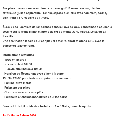
Sur place
: restaurant avec diner à la carte, golf 18 trous, casino, piscine
extérieure (juin à septembre), tennis, espace bien-être avec hammam, sauna,
bain froid à 8°C et salle de fitness.
À deux pas
: sentiers de randonnée dans le Pays de Gex, panoramas à couper le
souffle sur le Mont Blanc, stations de ski de Monts Jura, Mijoux, Lélex ou La
Faucille.
Une destination idéale pour conjuguer détente, sport et grand air… avec la
Suisse en toile de fond.
Informations pratiques :
• Votre chambre :
- sera prête à 16h00
- devra être libérée à 12h00
• Horaires du Restaurant avec dîner à la carte :
19h00 - 21h30 pour la dernière prise de commande.
• Parking privé inclus
• Paiement sur place
• Chèques vacances acceptés
• Peignoirs et chaussons fournis pour les soins
Pour cet hôtel, il existe des forfaits de 1 à 6 Nuits, parmi lesquels :
Tarifs Haute Saison 2026