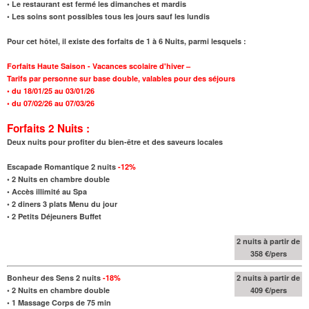
• Le restaurant est fermé les dimanches et mardis
• Les soins sont possibles tous les jours sauf les lundis
Pour cet hôtel, il existe des forfaits de 1 à 6 Nuits, parmi lesquels :
Forfaits Haute Saison - Vacances scolaire d'hiver –
Tarifs par personne sur base double,
valables pour des séjours
•
du 18/01/25 au 03/01/26
•
du 07/02/26 au 07/03/26
Forfaits 2 Nuits :
Deux nuits pour profiter du bien-être et des saveurs locales
Escapade Romantique 2 nuits
-12%
•
2 Nuits en chambre double
• Accès illimité au Spa
•
2 diners 3 plats Menu du jour
•
2 Petits Déjeuners Buffet
2 nuits à partir de
358 €/pers
Bonheur des Sens
2 nuits
-18%
2 nuits à partir de
•
2 Nuits en chambre double
409 €/pers
•
1 Massage Corps de 75 min