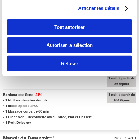
Afficher les détails
Tarifs,
par pers sur base double, pour des séjours :
•
jusqu'au
14/11/26
•
et
du 30/11 au 17/12/26
Tout autoriser
Forfaits 1 Nuit :
Une nuit pour souffler et se reconnecter à l’essentiel.
Autoriser la sélection
Escapade Romantique 1 nuit
-27%
•
1 Nuit en chambre double
•
1 accès Spa de 2h00
Refuser
•
1 Diner Menu Découverte avec Entrée, Plat et Dessert
•
1 Petit Déjeuner
1 nuit à partir de
86 €/pers
Bonheur des Sens
-24%
1 nuit à partir de
•
1 Nuit en chambre double
164 €/pers
•
1 accès Spa de 2h00
•
1 Massage corps de 60 min
•
1 Diner Menu Découverte avec Entrée, Plat et Dessert
•
1 Petit Déjeuner
Manoir de Beauvoir
***
Note : 9.4/10