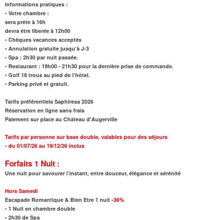
Informations pratiques :
•
Votre chambre
:
sera prête à 16h
devra être liberée à 12h00
• Chèques vacances acceptés
• Annulation gratuite jusqu’à J-3
• Spa
:
2h30 par nuit passée.
• Restaurant : 19h00 - 21h30 pour la dernière prise de commande.
• Golf 18 trous au pied de l’hôtel.
• Parking privé et gratuit.
Tarifs préférentiels Saphiresa 2026
Réservation en ligne sans frais
Paiement sur place au Château d'Augerville
Tarifs par personne sur base double, valables pour des séjours
•
du 01/07/26 au 19/12/26 inclus
Forfaits 1 Nuit :
Une nuit pour savourer l’instant, entre douceur, élégance et sérénité
Hors Samedi
Escapade Romantique & Bien Etre 1 nuit
-36%
•
1 Nuit en chambre double
•
2h30 de Spa