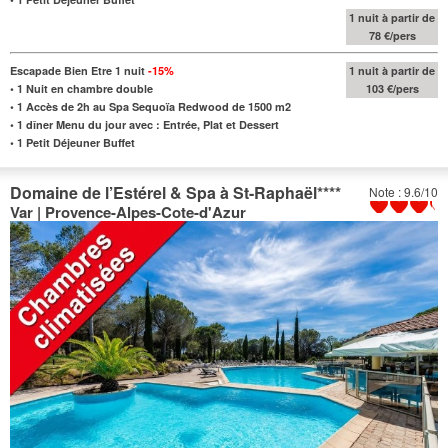
1 nuit à partir de
78 €/pers
Escapade Bien Etre 1 nuit
-15
%
1 nuit à partir de
•
1 Nuit en chambre double
103 €/pers
•
1 Accès de 2h au Spa Sequoïa Redwood de
1500 m2
•
1 dîner Menu du jour avec : Entrée, Plat et Dessert
•
1 Petit Déjeuner Buffet
Domaine de l’Estérel & Spa à St-Raphaël
****
Note : 9.6/10
Var | Provence-Alpes-Cote-d'Azur