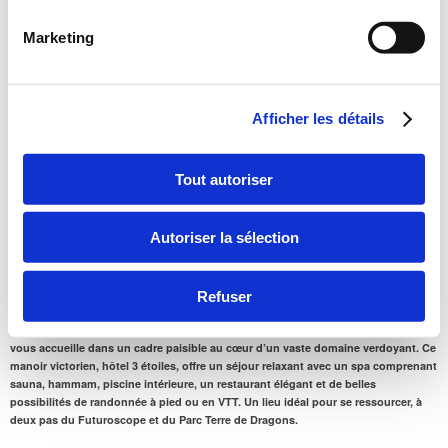
POITIERS | Nouvelle - Aquitaine
Marketing
Afficher les détails
Tout autoriser
Autoriser la sélection
Refuser
Manoir de Beauvoir : Votre parenthèse bien-être près de Poitiers
À seulement 1h20 de Paris en TGV et
12 km de Poitiers
, le Manoir de Beauvoir
vous accueille dans un cadre paisible au cœur d’un vaste domaine verdoyant. Ce
manoir victorien, hôtel 3 étoiles, offre un séjour relaxant avec un
spa
comprenant
sauna
,
hammam
,
piscine intérieure
, un
restaurant
élégant et de belles
possibilités de randonnée à pied ou en VTT. Un lieu idéal pour se ressourcer, à
deux pas du
Futuroscope
et du Parc Terre de Dragons.