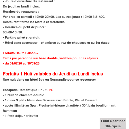
• Jours d’ouverture du restaurant :
Du jeudi au lundi inclus.
Horaires du restaurant :
Vendredi et samedi : 19h00-22h00. Les autres jours : 19h00 à 21h00.
Restaurant fermé les Mardis et Mercredis.
• Horaires du petit déjeuner :
08h00-10h30.
• Parking privé et gratuit.
• Hôtel sans ascenseur – chambres au rez-de-chaussée et au 1er étage
Forfaits Haute Saison –
Tarifs par personne sur base double, valables pour des séjours
• du 01/07/26 au 30/09/26
Forfaits 1 Nuit valables du Jeudi au Lundi inclus
Une nuit dans un hôtel Spa en Normandie pour se ressourcer
Escapade Romantique 1 nuit
-8%
•
1 Nuit en chambre double
• 1 diner 3 plats Menu des Saveurs avec Entrée, Plat et Dessert
•
accès illimité au Spa : Piscine intérieure chauffée à 30°, bain bouillonnant,
hammam
•
1 Petit déjeuner buffet
1 nuit à partir de
164 €/pers