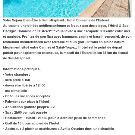
Votre Séjour Bien-Être à Saint-Raphaël : Hôtel Domaine de l’Esterel
Au cœur d’une pinède méditerranéenne et à deux pas des plages, l’Hôtel & Spa
Garrigae Domaine de l’Esterel**** vous invite à une escapade relaxante entre mer
et garrigue. Profitez de son Spa avec hammam, sauna et bassin sensoriel, de son
restaurant méditerranéen avec terrasse et d’un golf 18 trous en pleine nature.
Idéalement situé entre Cannes et Saint-Tropez, l’hôtel est le point de départ
parfait pour explorer les calanques, le massif de l’Esterel et les 36 km de littoral
de Saint-Raphaël.
Informations pratiques :
• Votre chambre :
- sera prête à 16h
- devra être libérée à 12h00
- est climatisée
• Chèques vacances acceptés
• Paiement sur place à l’hôtel
• Annulation gratuite jusqu’à J-2
• Spa : 2h00 par nuit passée
• Restaurant : 19h30 - 21h30 pour la dernière prise de commande
• Golf de 18 trous au pied de l’hôtel
• Accès aux 2 piscines extérieures d’Avril à Octobre dont une chauffée