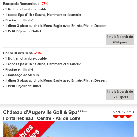
Escapade Romantique
-27%
•
1 Nuit en chambre double
• 1 accès Spa d'1h : Sauna, Hammam et tisanerie
• Piscine en illimité
•
1 diner 3 plats
au choix
Menu Eagle avec Entrée, Plat et Dessert
•
1 Petit Déjeuner Buffet
1 nuit à partir de
93 €/pers
Bonheur des Sens
-20%
•
1 Nuit en chambre double
• 1 accès Spa d'1h : Sauna, Hammam et tisanerie
• Piscine en illimité
•
1 massage de 50 min
•
1 diner 3 plats
au choix
Menu Eagle avec Entrée, Plat et Dessert
•
1 Petit Déjeuner Buffet
1 nuit à partir de
171 €/pers
Château d'Augerville Golf & Spa
*****
Note : 9.4/10
Fontainebleau | Centre - Val de Loire