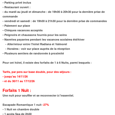
• Parking privé inclus
• Restaurant ouvert :
- du mardi au jeudi et dimanche : de 19h00 à 20h30 pour la dernière prise de
commande
- vendredi et samedi : de 19h00 à 21h30 pour la dernière prise de commandes
• Paiement sur place
• Chèques vacances acceptés
• Peignoirs et chaussons fournis pour les soins
• Navettes payantes pendant les vacances scolaires été/hiver
- Aller/retour entre l’hôtel Radiana et Valmorel
- Horaires : voir sur place auprès de la réception
• Plusieurs sentiers de randonnée à proximité
Pour cet hôtel, il existe des forfaits de 1 à 6 Nuits, parmi lesquels :
Tarifs,
par pers sur base double, pour des séjours :
•
jusqu'au
14/11/26
•
et
du 30/11 au 17/12/26
Forfaits 1 Nuit :
Une nuit pour souffler et se reconnecter à l’essentiel.
Escapade Romantique 1 nuit
-27%
•
1 Nuit en chambre double
•
1 accès Spa de 2h00