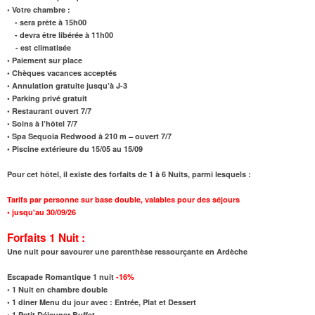
• Votre chambre :
- sera prête à 15h00
- devra être libérée à 11h00
- est climatisée
• Paiement sur place
• Chèques vacances acceptés
• Annulation gratuite jusqu’à J-3
• Parking privé gratuit
• Restaurant ouvert 7/7
• Soins à l’hôtel 7/7
• Spa Sequoia Redwood à 210 m – ouvert 7/7
• Piscine extérieure du 15/05 au 15/09
Pour cet hôtel, il existe des forfaits de 1 à 6 Nuits, parmi lesquels :
Tarifs par personne sur base double, valables pour des séjours
•
jusqu'au
30/09/26
Forfaits 1 Nuit :
Une nuit pour savourer une parenthèse ressourçante en Ardèche
Escapade Romantique 1 nuit
-16
%
•
1 Nuit en chambre double
•
1 diner Menu du jour avec : Entrée, Plat et Dessert
•
1 Petit Déjeuner Buffet