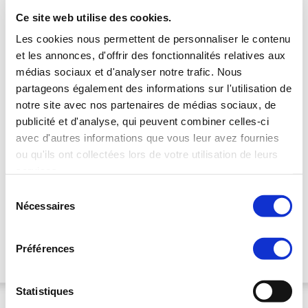
Tarifs par personne sur base double, valables pour des séjours
Ce site web utilise des cookies.
•
du 01/05/26 au 22/08/26
Les cookies nous permettent de personnaliser le contenu
Forfaits 1 Nuit :
et les annonces, d'offrir des fonctionnalités relatives aux
Une nuit pour savourer la douceur de la Côte d’Opale
médias sociaux et d'analyser notre trafic. Nous
Escapade Romantique 1 nuit
-30%
partageons également des informations sur l'utilisation de
•
1 Nuit en chambre double
notre site avec nos partenaires de médias sociaux, de
• 1 Verre de Bienvenue
• Sauna
publicité et d'analyse, qui peuvent combiner celles-ci
•
1 diner 4 plats avec Entrée, Plat, Fromage et Dessert
avec d'autres informations que vous leur avez fournies
• 1 Petit déjeuner
ou qu'ils ont collectées lors de votre utilisation de leurs
1 nuit à partir de
121 €/pers
services.
Sélection
Bonheur des Sens 1 nuit
-20%
1 nuit à partir de
•
1 Nuit en chambre double
206 €/pers
Nécessaires
du
• 1 Verre de Bienvenue
consentement
• Sauna
• 1 massage 50 min
Préférences
•
1 diner 4 plats avec Entrée, Plat, Fromage et Dessert
• 1 Petit déjeuner
Statistiques
Manoir de Beauvoir
***
Note : 9.4/10