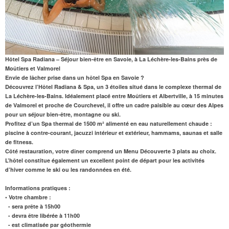
Hôtel Spa Radiana – Séjour bien-être en Savoie, à La Léchère-les-Bains près de
Moûtiers et Valmorel
Envie de lâcher prise dans un
hôtel Spa en Savoie
?
Découvrez l’Hôtel Radiana & Spa, un 3 étoiles situé dans le complexe thermal de
La Léchère-les-Bains. Idéalement placé entre Moûtiers et Albertville,
à 15 minutes
de Valmorel
et proche de Courchevel, il offre un cadre paisible au cœur des Alpes
pour un séjour bien-être, montagne ou ski.
Profitez d’un
Spa thermal de 1500 m²
alimenté en eau naturellement chaude :
piscine à contre-courant, jacuzzi intérieur et extérieur, hammams, saunas et salle
de fitness.
Côté restauration, votre dîner comprend un Menu Découverte 3 plats au choix.
L’hôtel constitue également un excellent point de départ pour les activités
d’hiver comme le ski ou les randonnées en été.
Informations pratiques :
• Votre chambre :
- sera prête à 15h00
- devra être libérée à 11h00
- est climatisée par géothermie