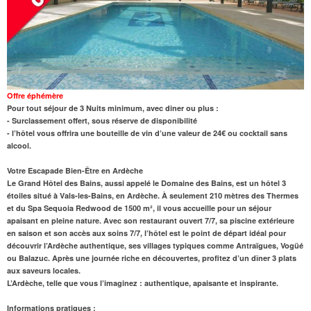
Offre éphémère
Pour tout séjour de 3 Nuits minimum, avec diner ou plus :
- Surclassement offert, sous réserve de disponibilité
- l’hôtel vous offrira une bouteille de vin d’une valeur de 24€ ou cocktail sans
alcool.
Votre Escapade Bien-Être en Ardèche
Le Grand Hôtel des Bains, aussi appelé le Domaine des Bains, est un hôtel 3
étoiles situé à Vals-les-Bains, en Ardèche. À seulement 210 mètres des Thermes
et du
Spa
Sequoia Redwood
de 1500 m²
, il vous accueille pour un séjour
apaisant en pleine nature. Avec son
restaurant
ouvert 7/7, sa piscine extérieure
en saison et son accès aux
soins 7/7
, l’hôtel est le point de départ idéal pour
découvrir l’Ardèche authentique, ses villages typiques comme Antraïgues, Vogüé
ou Balazuc. Après une journée riche en découvertes, profitez d’un dîner 3 plats
aux saveurs locales.
L’Ardèche, telle que vous l’imaginez : authentique, apaisante et inspirante.
Informations pratiques :