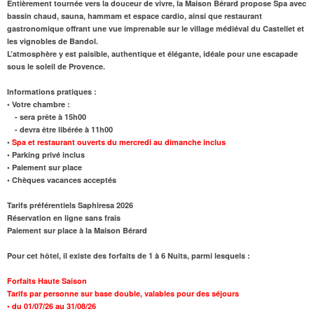
Entièrement tournée vers la douceur de vivre, la Maison Bérard propose
Spa
avec
bassin chaud, sauna, hammam et espace cardio, ainsi que
restaurant
gastronomique offrant une vue imprenable sur le
village médiéval du Castellet
et
les vignobles de Bandol.
L’atmosphère y est paisible, authentique et élégante, idéale pour une escapade
sous le soleil de Provence.
Informations pratiques :
• Votre chambre :
- sera prête à 15h00
- devra être libérée à 11h00
•
Spa et restaurant ouverts du mercredi au dimanche inclus
• Parking privé inclus
• Paiement sur place
• Chèques vacances acceptés
Tarifs préférentiels Saphiresa 2026
Réservation en ligne sans frais
Paiement sur place à la Maison Bérard
Pour cet hôtel, il existe des forfaits de 1 à 6 Nuits, parmi lesquels :
Forfaits Haute Saison
Tarifs par personne sur base double, valables pour des séjours
•
du 01/07/26 au 31/08/26