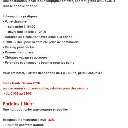
Une destination idéale pour conjuguer détente, sport et grand air… avec la
Suisse en toile de fond.
Informations pratiques :
• Votre chambre :
- sera prête à 16h00
- devra être libérée à 12h00
• Horaires du Restaurant avec dîner à la carte :
19h00 - 21h30 pour la dernière prise de commande.
• Parking privé inclus
• Paiement sur place
• Chèques vacances acceptés
• Peignoirs et chaussons fournis pour les soins
Pour cet hôtel, il existe des forfaits de 1 à 6 Nuits, parmi lesquels :
Tarifs Haute Saison 2026
par personne sur base double, valables pour des séjours
•
du 01/05 au 31/08
Forfaits 1 Nuit :
Une nuit pour créer une coupure et souffler
Escapade Romantique 1 nuit
-33%
•
1 Nuit en chambre double