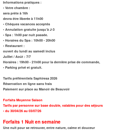
Informations pratiques :
• Votre chambre :
sera prête à 16h
devra être liberée à 11h00
• Chèques vacances acceptés
• Annulation gratuite jusqu’à J-3
• Spa : 1h00 par nuit passée.
•
Horaires du Spa
: 10h00 - 20h00
• Restaurant :
ouvert du lundi au samedi inclus
Juillet / Août : 7/7
Horaires : 19h00 - 21h00 pour la dernière prise de commande,
• Parking privé et gratuit.
Tarifs préférentiels Saphiresa 2026
Réservation en ligne sans frais
Paiement sur place au Manoir de Beauvoir
Forfaits Moyenne Saison
Tarifs par personne sur base double, valables pour des séjours
•
du 30/04/26 au 03/07/26
Forfaits 1 Nuit
en semaine
Une nuit pour se retrouver, entre nature, calme et douceur