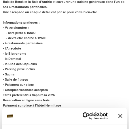
Baie de Berck et la Baie d’Authie et
savourer une cuisine généreuse
dans l’un de
ses 4 restaurants partenaires.
Une escapade où chaque détail est pensé pour votre bien-être.
Informations pratiques :
• Votre chambre :
- sera prête à 16h00
- devra être libérée à 12h00
• 4 restaurants partenaires :
- l’Anecdote
- le Bistronome
- le Darnetal
- le Clos des Capucins
• Parking privé inclus
• Sauna
• Salle de fitness
• Paiement sur place
• Chèques vacances acceptés
Tarifs préférentiels Saphiresa 2026
Réservation en ligne sans frais
Paiement sur place à l'hôtel Hermitage
Pour cet hôtel, il existe des forfaits de 1 à 6 Nuits, parmi lesquels :
Forfaits Haute Saison