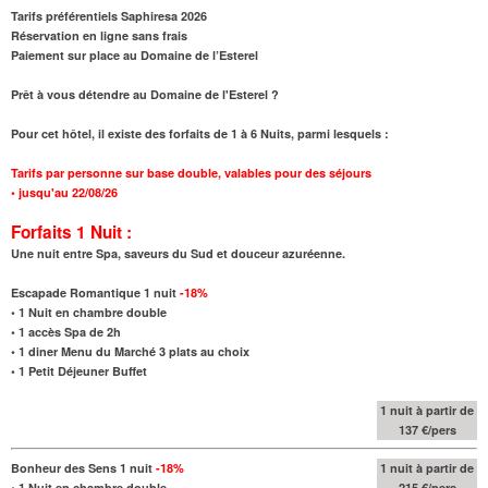
Tarifs préférentiels Saphiresa 2026
Réservation en ligne sans frais
Paiement sur place au Domaine de l’Esterel
Prêt à vous détendre au Domaine de l'Esterel ?
Pour cet hôtel, il existe des forfaits de 1 à 6 Nuits, parmi lesquels :
Tarifs par personne sur base double, valables pour des séjours
•
jusqu'au 22/08/26
Forfaits 1 Nuit :
Une nuit entre Spa, saveurs du Sud et douceur azuréenne.
Escapade Romantique 1 nuit
-18%
•
1 Nuit en chambre double
• 1 accès Spa de 2h
•
1 diner Menu du Marché 3 plats au choix
•
1 Petit Déjeuner Buffet
1 nuit à partir de
137 €/pers
Bonheur des Sens 1 nuit
-18%
1 nuit à partir de
•
1 Nuit en chambre double
215 €/pers