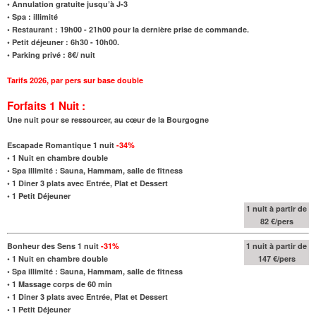
• Annulation gratuite jusqu’à J-3
• Spa : illimité
• Restaurant : 19h00 - 21h00 pour la dernière prise de commande.
• Petit déjeuner : 6h30 - 10h00.
• Parking privé : 8€/ nuit
Tarifs 2026
,
par pers sur base double
Forfaits 1 Nuit :
Une nuit pour se ressourcer, au cœur de la Bourgogne
Escapade Romantique 1 nuit
-34%
•
1 Nuit en chambre double
•
Spa illimité : Sauna, Hammam, salle de fitness
•
1 Diner 3 plats avec Entrée, Plat et Dessert
•
1 Petit Déjeuner
1 nuit à partir de
82 €/pers
Bonheur des Sens 1 nuit
-31%
1 nuit à partir de
•
1 Nuit en chambre double
147 €/pers
•
Spa illimité : Sauna, Hammam, salle de fitness
•
1 Massage corps de 60 min
•
1 Diner 3 plats avec Entrée, Plat et Dessert
•
1 Petit Déjeuner